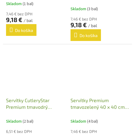
50 ks
Skladom
(1 bal)
Priemerné
Skladom
(3 bal)
hodnotenie
7,46 € bez DPH
produktu
9,18 €
7,46 € bez DPH
/ bal
je
9,18 €
/ bal
5,0
Do košíka
z
Do košíka
5
hviezdičiek.
Servítky CutleryStar
Servítky Premium
Premium tmavodrý
tmavozelený 40 x 40 cm,
40x32cm,50ks
50 ks
Skladom
(2 bal)
Skladom
(4 bal)
6,51 € bez DPH
7,46 € bez DPH