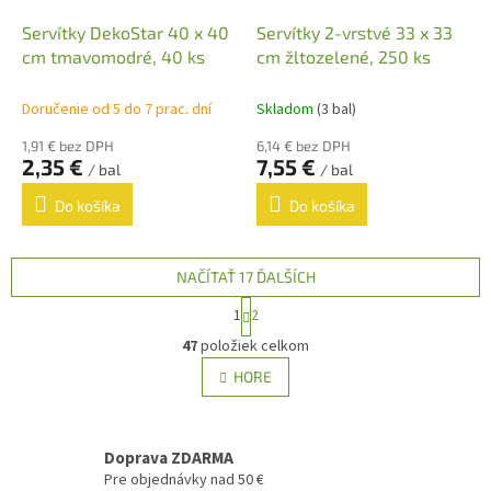
Servítky DekoStar 40 x 40
Servítky 2-vrstvé 33 x 33
cm tmavomodré, 40 ks
cm žltozelené, 250 ks
Doručenie od 5 do 7 prac. dní
Skladom
(3 bal)
1,91 € bez DPH
6,14 € bez DPH
2,35 €
7,55 €
/ bal
/ bal
Do košíka
Do košíka
NAČÍTAŤ 17 ĎALŠÍCH
S
1
2
t
O
r
47
položiek celkom
v
á
l
HORE
n
á
k
d
o
v
a
a
Doprava ZDARMA
c
n
i
Pre objednávky nad 50 €