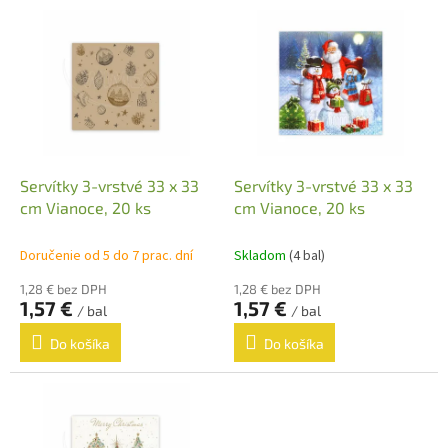
V
p
ý
r
p
o
i
d
s
u
p
k
r
t
o
o
d
Servítky 3-vrstvé 33 x 33
Servítky 3-vrstvé 33 x 33
v
u
cm Vianoce, 20 ks
cm Vianoce, 20 ks
k
t
Doručenie od 5 do 7 prac. dní
Skladom
(4 bal)
o
1,28 € bez DPH
1,28 € bez DPH
v
1,57 €
1,57 €
/ bal
/ bal
Do košíka
Do košíka