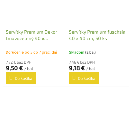
Servítky Premium Dekor
Servítky Premium fuschsia
tmavozelený 40 x
40 x 40 cm, 50 ks
40cm,50 ks
Doručenie od 5 do 7 prac. dní
Skladom
(2 bal)
7,72 € bez DPH
7,46 € bez DPH
9,50 €
9,18 €
/ bal
/ bal
Do košíka
Do košíka