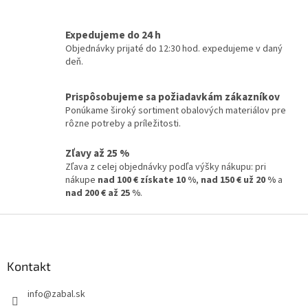
i
e
e
p
r
Expedujeme do 24 h
v
Objednávky prijaté do 12:30 hod. expedujeme v daný
k
deň.
y
v
Prispôsobujeme sa požiadavkám zákazníkov
ý
Ponúkame široký sortiment obalových materiálov pre
p
rôzne potreby a príležitosti.
i
s
u
Zľavy až 25 %
Zľava z celej objednávky podľa výšky nákupu: pri
nákupe
nad 100 € získate 10 %
,
nad 150 € už 20 %
a
nad 200 € až 25 %
.
Z
á
p
ä
Kontakt
t
info
@
zabal.sk
i