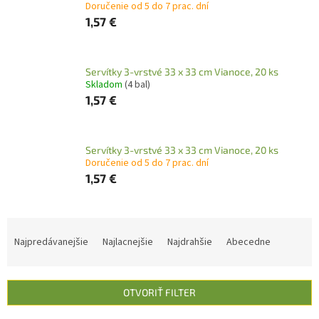
Doručenie od 5 do 7 prac. dní
1,57 €
Servítky 3-vrstvé 33 x 33 cm Vianoce, 20 ks
Skladom
(4 bal)
1,57 €
Servítky 3-vrstvé 33 x 33 cm Vianoce, 20 ks
Doručenie od 5 do 7 prac. dní
1,57 €
R
a
Najpredávanejšie
Najlacnejšie
Najdrahšie
Abecedne
d
e
n
OTVORIŤ FILTER
i
e