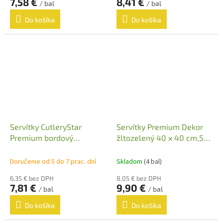
7,58 €
8,41 €
/ bal
/ bal
Do košíka
Do košíka
Servítky CutleryStar
Servítky Premium Dekor
Premium bordový
žltozelený 40 x 40 cm,50
40x32cm ,50ks
ks
Doručenie od 5 do 7 prac. dní
Skladom
(4 bal)
6,35 € bez DPH
8,05 € bez DPH
7,81 €
9,90 €
/ bal
/ bal
Do košíka
Do košíka