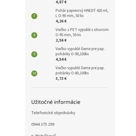
4,87 €
Pohár papierový HNEDÝ 420 ml,
L O-90 mm, 50 ks
4,26 €
Viečko z PET vypuklé s otvorom
O-95 mm, 50 ks
2,56 €
Viečko vypuklé čierne pre pap.
poháriky O-90,100ks
4,54 €
Viečko vypuklé čierne pre pap.
poháriky O-80,100ks
3,73 €
Užitočné informácie
Telefonické objednávky
0944 375 299
p. Matuškovič