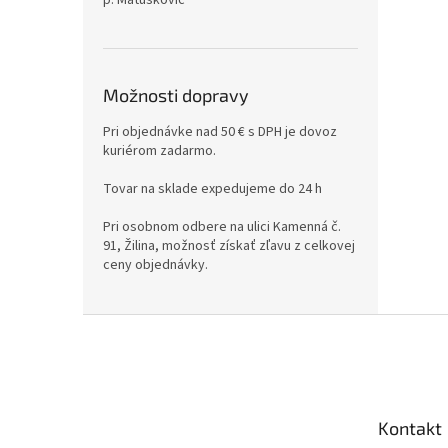
Možnosti dopravy
Pri objednávke nad 50 € s DPH je dovoz
kuriérom zadarmo.
Tovar na sklade expedujeme do 24 h
Pri osobnom odbere na ulici Kamenná č.
91, Žilina, možnosť získať zľavu z celkovej
ceny objednávky.
Z
á
p
ä
t
Kontakt
i