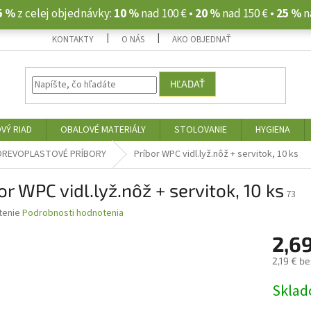
5 %
z celej objednávky:
10 %
nad 100 € •
20 %
nad 150 € •
25 %
n
KONTAKTY
O NÁS
AKO OBJEDNAŤ
HĽADAŤ
VÝ RIAD
OBALOVÉ MATERIÁLY
STOLOVANIE
HYGIENA
DREVOPLASTOVÉ PRÍBORY
Príbor WPC vidl.lyž.nôž + servitok, 10 ks
or WPC vidl.lyž.nôž + servitok, 10 ks
73
né
tenie
Podrobnosti hodnotenia
nie
2,6
u
2,19 € b
Jednotk
Skla
cena:
iek.