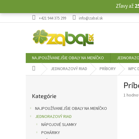
Prejsť
Zľavy až
2
na
obsah
+421 944 375 299
info@zabal.sk
NAJPOUŽÍVANEJŠIE OBALY NA MENÍČKO
JEDNORAZO
Domov
JEDNORAZOVÝ RIAD
PRÍBORY
WPC 
B
Príb
o
Preskočiť
č
Priemer
1 hodno
Kategórie
kategórie
n
hodnote
ý
produkt
NAJPOUŽÍVANEJŠIE OBALY NA MENÍČKO
p
je
JEDNORAZOVÝ RIAD
5,0
a
z
NÁPOJOVÉ SLAMKY
n
5
e
POHÁRIKY
hviezdič