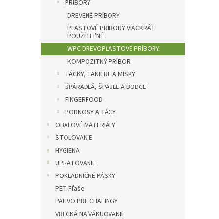
l
PRÍBORY
DREVENÉ PRÍBORY
PLASTOVÉ PRÍBORY VIACKRÁT
POUŽITEĽNÉ
WPC DREVOPLASTOVÉ PRÍBORY
KOMPOZITNÝ PRÍBOR
TÁCKY, TANIERE A MISKY
ŠPÁRADLÁ, ŠPAJLE A BODCE
FINGERFOOD
PODNOSY A TÁCY
OBALOVÉ MATERIÁLY
STOLOVANIE
HYGIENA
UPRATOVANIE
POKLADNIČNÉ PÁSKY
PET Fľaše
PALIVO PRE CHAFINGY
VRECKÁ NA VÁKUOVANIE