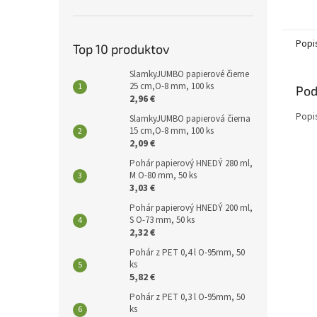
Popi
Top 10 produktov
SlamkyJUMBO papierové čierne
25 cm,O-8 mm, 100 ks
Pod
2,96 €
Popi
SlamkyJUMBO papierová čierna
15 cm,O-8 mm, 100 ks
2,09 €
Pohár papierový HNEDÝ 280 ml,
M O-80 mm, 50 ks
3,03 €
Pohár papierový HNEDÝ 200 ml,
S O-73 mm, 50 ks
2,32 €
Pohár z PET 0,4 l O-95mm, 50
ks
5,82 €
Pohár z PET 0,3 l O-95mm, 50
ks