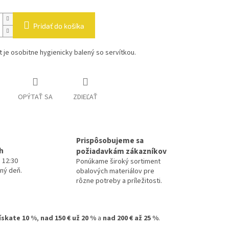
Pridať do košíka
 je osobitne hygienicky balený so servítkou.
OPÝTAŤ SA
ZDIEĽAŤ
Prispôsobujeme sa
h
požiadavkám zákazníkov
 12:30
Ponúkame široký sortiment
ný deň.
obalových materiálov pre
rôzne potreby a príležitosti.
získate 10 %
,
nad 150 € už 20 %
a
nad 200 € až 25 %
.