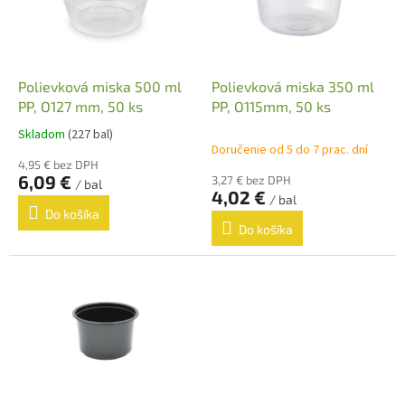
s
u
p
k
r
t
o
o
d
Polievková miska 500 ml
Polievková miska 350 ml
v
u
PP, O127 mm, 50 ks
PP, O115mm, 50 ks
k
Skladom
(227 bal)
Priemerné
t
Doručenie od 5 do 7 prac. dní
hodnotenie
o
4,95 € bez DPH
produktu
6,09 €
3,27 € bez DPH
v
/ bal
je
4,02 €
/ bal
4,3
Do košíka
z
Do košíka
5
hviezdičiek.