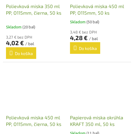
Polievková miska 350 ml
Polievková miska 450 ml
PP, O115mm, čierna, 50 ks
PP, O115mm, 50 ks
Skladom
(50 bal)
Priemerné
Skladom
(20 bal)
hodnotenie
3,48 € bez DPH
produktu
4,28 €
3,27 € bez DPH
/ bal
je
4,02 €
/ bal
4,0
Do košíka
z
Do košíka
5
hviezdičiek.
Polievková miska 450 ml
Papierová miska okrúhla
PP, O115mm, čierna, 50 ks
KRAFT 350 ml, 50 ks
Skladom
(11 bal)