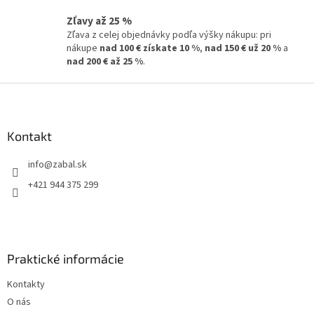
ý
p
Zľavy až 25 %
i
Zľava z celej objednávky podľa výšky nákupu: pri
s
nákupe
nad 100 € získate 10 %
,
nad 150 € už 20 %
a
u
nad 200 € až 25 %
.
Z
á
p
ä
Kontakt
t
info
@
zabal.sk
i
e
+421 944 375 299
Praktické informácie
Kontakty
O nás