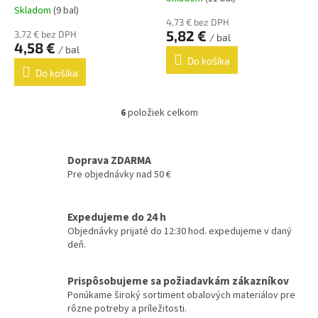
Priemerné
Skladom
(9 bal)
hodnotenie
4,73 € bez DPH
produktu
5,82 €
3,72 € bez DPH
/ bal
je
4,58 €
/ bal
5,0
Do košíka
z
Do košíka
5
hviezdičiek.
6
položiek celkom
O
v
l
á
Doprava ZDARMA
d
Pre objednávky nad 50 €
a
c
i
Expedujeme do 24 h
e
Objednávky prijaté do 12:30 hod. expedujeme v daný
p
deň.
r
v
k
Prispôsobujeme sa požiadavkám zákazníkov
y
Ponúkame široký sortiment obalových materiálov pre
v
rôzne potreby a príležitosti.