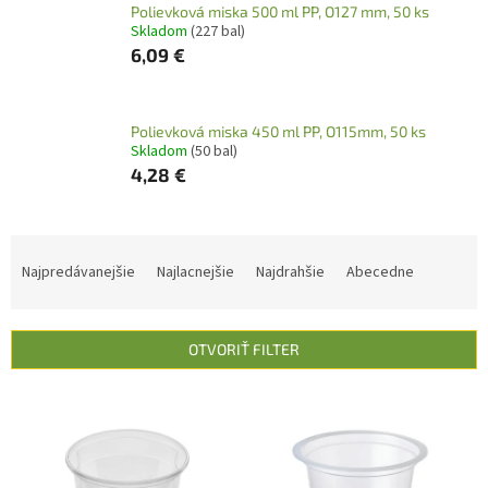
Polievková miska 500 ml PP, O127 mm, 50 ks
Skladom
(227 bal)
6,09 €
Polievková miska 450 ml PP, O115mm, 50 ks
Skladom
(50 bal)
4,28 €
R
a
Najpredávanejšie
Najlacnejšie
Najdrahšie
Abecedne
d
e
n
OTVORIŤ FILTER
i
e
V
p
ý
r
p
o
i
d