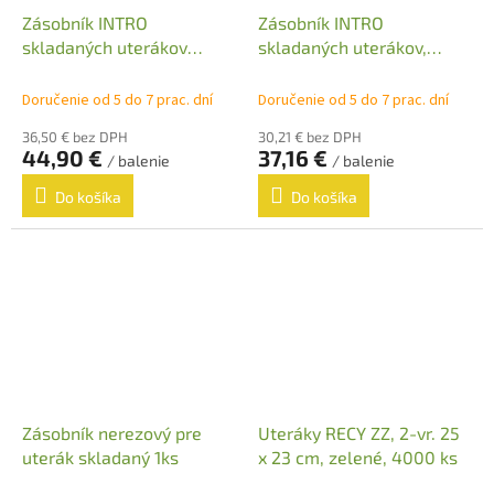
Zásobník INTRO
Zásobník INTRO
skladaných uterákov
skladaných uterákov,
MAXI, 1 ks
biely, 1 ks
Doručenie od 5 do 7 prac. dní
Doručenie od 5 do 7 prac. dní
36,50 € bez DPH
30,21 € bez DPH
44,90 €
37,16 €
/ balenie
/ balenie
Do košíka
Do košíka
Zásobník nerezový pre
Uteráky RECY ZZ, 2-vr. 25
uterák skladaný 1ks
x 23 cm, zelené, 4000 ks