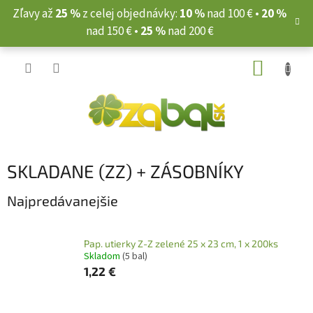
Prejsť
Zľavy až
25 %
z celej objednávky:
10 %
nad 100 € •
20 %
na
nad 150 € •
25 %
nad 200 €
obsah
NÁKUP
KOŠÍK
SKLADANE (ZZ) + ZÁSOBNÍKY
Najpredávanejšie
Pap. utierky Z-Z zelené 25 x 23 cm, 1 x 200ks
Skladom
(5 bal)
1,22 €