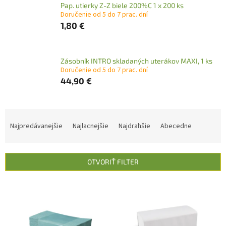
Pap. utierky Z-Z biele 200%C 1 x 200 ks
Doručenie od 5 do 7 prac. dní
1,80 €
Zásobník INTRO skladaných uterákov MAXI, 1 ks
Doručenie od 5 do 7 prac. dní
44,90 €
R
a
Najpredávanejšie
Najlacnejšie
Najdrahšie
Abecedne
d
e
n
OTVORIŤ FILTER
i
e
V
p
ý
r
p
o
i
d