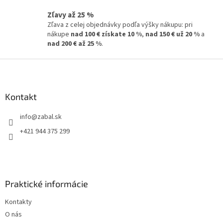
ý
p
Zľavy až 25 %
i
Zľava z celej objednávky podľa výšky nákupu: pri
s
nákupe
nad 100 € získate 10 %
,
nad 150 € už 20 %
a
u
nad 200 € až 25 %
.
Z
á
p
ä
Kontakt
t
info
@
zabal.sk
i
e
+421 944 375 299
Praktické informácie
Kontakty
O nás