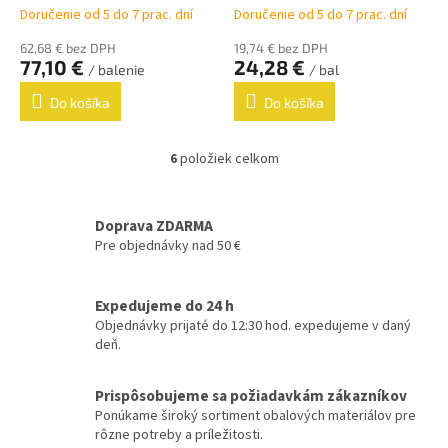
Doručenie od 5 do 7 prac. dní
Doručenie od 5 do 7 prac. dní
62,68 € bez DPH
19,74 € bez DPH
77,10 €
24,28 €
/ balenie
/ bal
Do košíka
Do košíka
6
položiek celkom
O
v
l
á
Doprava ZDARMA
d
Pre objednávky nad 50 €
a
c
i
Expedujeme do 24 h
e
Objednávky prijaté do 12:30 hod. expedujeme v daný
p
deň.
r
v
k
Prispôsobujeme sa požiadavkám zákazníkov
y
Ponúkame široký sortiment obalových materiálov pre
v
rôzne potreby a príležitosti.