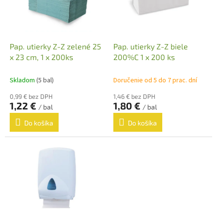
s
u
p
k
r
t
o
o
d
Pap. utierky Z-Z zelené 25
Pap. utierky Z-Z biele
v
u
x 23 cm, 1 x 200ks
200%C 1 x 200 ks
k
t
Skladom
(5 bal)
Doručenie od 5 do 7 prac. dní
o
0,99 € bez DPH
1,46 € bez DPH
v
1,22 €
1,80 €
/ bal
/ bal
Do košíka
Do košíka