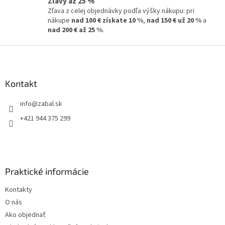
Zľavy až 25 %
Zľava z celej objednávky podľa výšky nákupu: pri
nákupe
nad 100 € získate 10 %
,
nad 150 € už 20 %
a
nad 200 € až 25 %
.
Z
á
p
ä
Kontakt
t
info
@
zabal.sk
i
e
+421 944 375 299
Praktické informácie
Kontakty
O nás
Ako objednať