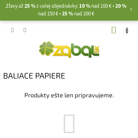
Prejsť
Zľavy až
25 %
z celej objednávky:
10 %
nad 100 € •
20 %
na
nad 150 € •
25 %
nad 200 €
obsah
NÁKUP
KOŠÍK
BALIACE PAPIERE
Produkty ešte len pripravujeme.