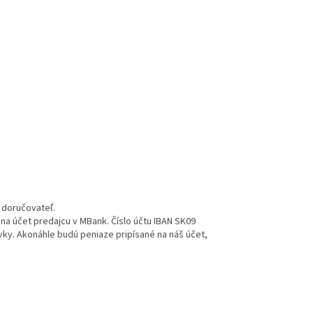
a doručovateľ.
na účet predajcu v MBank.
Číslo účtu IBAN
SK09
vky.
Akonáhle budú peniaze pripísané na náš účet,