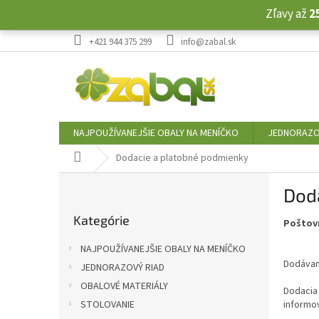
Prejsť
Zľavy až
2
na
obsah
+421 944 375 299
info@zabal.sk
NAJPOUŽÍVANEJŠIE OBALY NA MENÍČKO
JEDNORAZO
Domov
Dodacie a platobné podmienky
B
Dod
o
Preskočiť
č
Kategórie
kategórie
Poštovn
n
ý
NAJPOUŽÍVANEJŠIE OBALY NA MENÍČKO
p
Dodávaný
JEDNORAZOVÝ RIAD
a
OBALOVÉ MATERIÁLY
n
Dodacia 
e
STOLOVANIE
informo