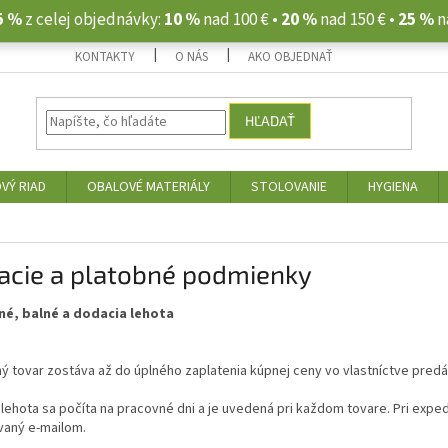
5 %
z celej objednávky:
10 %
nad 100 € •
20 %
nad 150 € •
25 %
n
KONTAKTY
O NÁS
AKO OBJEDNAŤ
HĽADAŤ
VÝ RIAD
OBALOVÉ MATERIÁLY
STOLOVANIE
HYGIENA
acie a platobné podmienky
é, balné a dodacia lehota
 tovar zostáva až do úplného zaplatenia kúpnej ceny vo vlastníctve pred
lehota sa počíta na pracovné dni a je uvedená pri každom tovare.
Pri exped
vaný e-mailom.