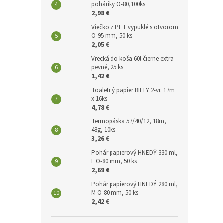
poháriky O-80,100ks
2,98 €
Viečko z PET vypuklé s otvorom
O-95 mm, 50 ks
2,05 €
Vrecká do koša 60l čierne extra
pevné, 25 ks
1,42 €
Toaletný papier BIELY 2-vr. 17m
x 16ks
4,78 €
Termopáska 57/40/12, 18m,
48g, 10ks
3,26 €
Pohár papierový HNEDÝ 330 ml,
L O-80 mm, 50 ks
2,69 €
Pohár papierový HNEDÝ 280 ml,
M O-80 mm, 50 ks
2,42 €