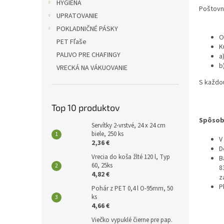
l
HYGIENA
Poštovné
UPRATOVANIE
POKLADNIČNÉ PÁSKY
O
PET Fľaše
K
PALIVO PRE CHAFINGY
a
b
VRECKÁ NA VÁKUOVANIE
S každou
Top 10 produktov
Spôsob 
Servítky 2-vrstvé, 24 x 24 cm
biele, 250 ks
V
2,36 €
D
Vrecia do koša žlté 120 l, Typ
B
60, 25ks
8
4,82 €
z
P
Pohár z PET 0,4 l O-95mm, 50
ks
4,66 €
Viečko vypuklé čierne pre pap.