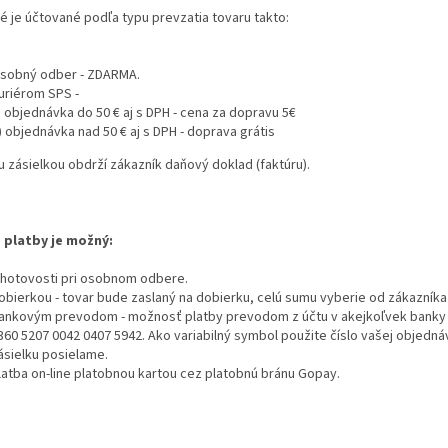
 je účtované podľa typu prevzatia tovaru takto:
sobný odber - ZDARMA.
uriérom SPS -
) objednávka do 50 € aj s DPH - cena za dopravu 5€
) objednávka nad 50 € aj s DPH
- doprava grátis
 zásielkou obdrží zákazník daňový doklad (faktúru).
platby je možný:
 hotovosti pri osobnom odbere.
obierkou - tovar bude zaslaný na dobierku, celú sumu vyberie od zákazník
ankovým prevodom - možnosť platby prevodom z účtu v akejkoľvek banky 
360 5207 0042 0407 5942
.
Ako variabilný symbol použite číslo vašej objedná
ásielku posielame.
latba on-line platobnou kartou cez platobnú bránu Gopay.