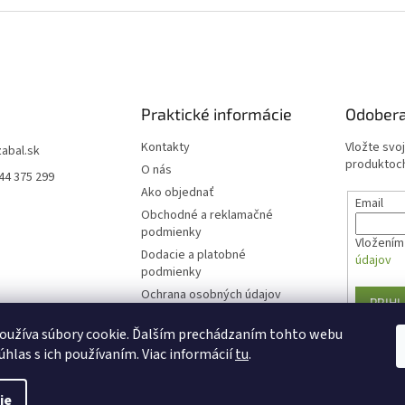
Praktické informácie
Odobera
Kontakty
Vložte svo
zabal.sk
produktoch
O nás
44 375 299
Ako objednať
Email
Obchodné a reklamačné
podmienky
Vložením 
Dodacie a platobné
údajov
podmienky
Ochrana osobných údajov
PRIHL
Formulár na odstúpenie od
oužíva súbory cookie. Ďalším prechádzaním tohto webu
zmluvy
úhlas s ich používaním. Viac informácií
tu
.
ie