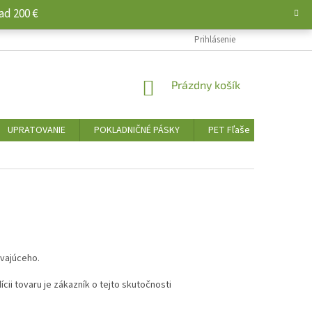
ad 200 €
Prihlásenie
NÁKUPNÝ
Prázdny košík
KOŠÍK
UPRATOVANIE
POKLADNIČNÉ PÁSKY
PET Fľaše
PALIVO 
ávajúceho.
ícii tovaru je zákazník o tejto skutočnosti