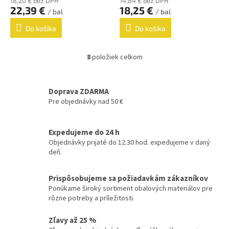
18,20 € bez DPH
14,84 € bez DPH
22,39 €
18,25 €
/ bal
/ bal
Do košíka
Do košíka
8
položiek celkom
O
v
l
á
Doprava ZDARMA
d
Pre objednávky nad 50 €
a
c
i
Expedujeme do 24 h
e
Objednávky prijaté do 12:30 hod. expedujeme v daný
p
deň.
r
v
k
Prispôsobujeme sa požiadavkám zákazníkov
y
Ponúkame široký sortiment obalových materiálov pre
v
rôzne potreby a príležitosti.
ý
p
Zľavy až 25 %
i