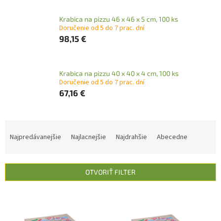
Krabica na pizzu 46 x 46 x 5 cm, 100 ks
Doručenie od 5 do 7 prac. dní
98,15 €
Krabica na pizzu 40 x 40 x 4 cm, 100 ks
Doručenie od 5 do 7 prac. dní
67,16 €
R
a
Najpredávanejšie
Najlacnejšie
Najdrahšie
Abecedne
d
e
n
OTVORIŤ FILTER
i
e
V
p
ý
r
p