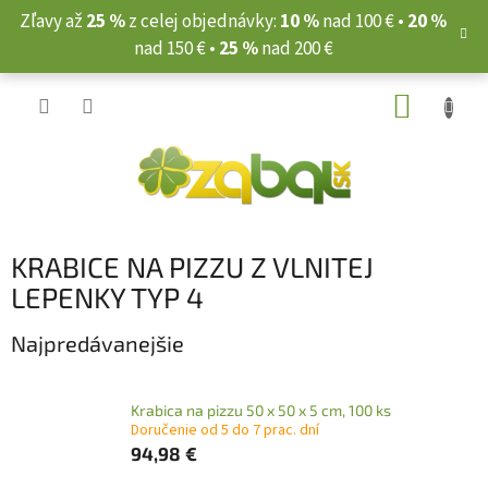
Prejsť
Zľavy až
25 %
z celej objednávky:
10 %
nad 100 € •
20 %
na
nad 150 € •
25 %
nad 200 €
obsah
NÁKUP
KOŠÍK
KRABICE NA PIZZU Z VLNITEJ
LEPENKY TYP 4
Najpredávanejšie
Krabica na pizzu 50 x 50 x 5 cm, 100 ks
Doručenie od 5 do 7 prac. dní
94,98 €