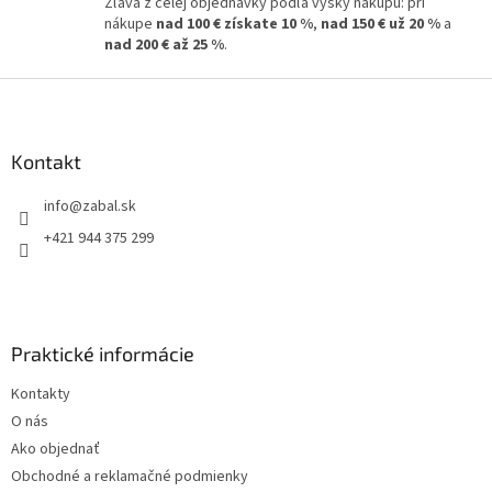
Zľava z celej objednávky podľa výšky nákupu: pri
s
nákupe
nad 100 € získate 10 %
,
nad 150 € už 20 %
a
u
nad 200 € až 25 %
.
Z
á
p
ä
Kontakt
t
info
@
zabal.sk
i
e
+421 944 375 299
Praktické informácie
Kontakty
O nás
Ako objednať
Obchodné a reklamačné podmienky