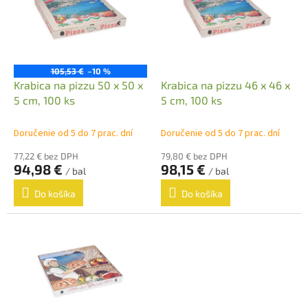
o
i
d
s
u
p
k
r
t
o
105,53 €
–10 %
o
d
Krabica na pizzu 50 x 50 x
Krabica na pizzu 46 x 46 x
v
u
5 cm, 100 ks
5 cm, 100 ks
k
t
Doručenie od 5 do 7 prac. dní
Doručenie od 5 do 7 prac. dní
o
77,22 € bez DPH
79,80 € bez DPH
v
94,98 €
98,15 €
/ bal
/ bal
Do košíka
Do košíka