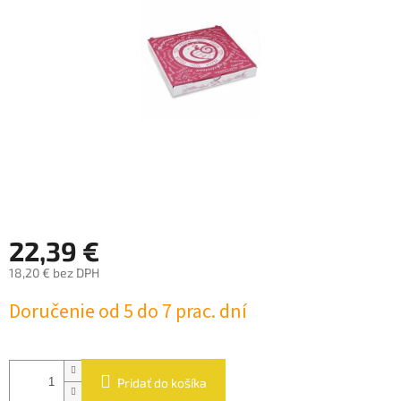
hviezdičiek.
22,39 €
18,20 € bez DPH
Jednotková
Doručenie od 5 do 7 prac. dní
cena:
Pridať do košíka