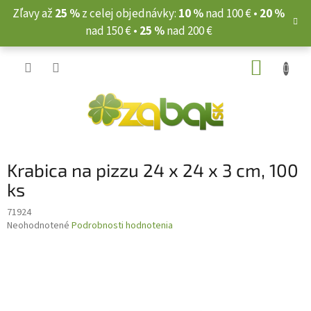
Prejsť
Zľavy až
25 %
z celej objednávky:
10 %
nad 100 € •
20 %
na
nad 150 € •
25 %
nad 200 €
obsah
NÁKUP
KOŠÍK
Krabica na pizzu 24 x 24 x 3 cm, 100
ks
71924
Priemerné
Neohodnotené
Podrobnosti hodnotenia
hodnotenie
produktu
je
0,0
z
5