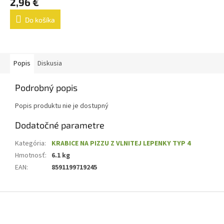
2,96 €
Do košíka
Popis
Diskusia
Podrobný popis
Popis produktu nie je dostupný
Dodatočné parametre
Kategória
:
KRABICE NA PIZZU Z VLNITEJ LEPENKY TYP 4
Hmotnosť
:
6.1 kg
EAN
:
8591199719245
Z
á
p