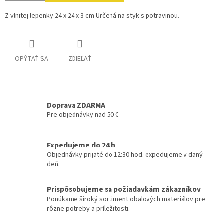
Z vlnitej lepenky 24 x 24 x 3 cm Určená na styk s potravinou.
OPÝTAŤ SA
ZDIEĽAŤ
Doprava ZDARMA
Pre objednávky nad 50 €
Expedujeme do 24 h
Objednávky prijaté do 12:30 hod. expedujeme v daný
deň.
Prispôsobujeme sa požiadavkám zákazníkov
Ponúkame široký sortiment obalových materiálov pre
rôzne potreby a príležitosti.