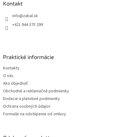
ä
Kontakt
t
info
@
zabal.sk
i
e
+421 944 375 299
Praktické informácie
Kontakty
O nás
Ako objednať
Obchodné a reklamačné podmienky
Dodacie a platobné podmienky
Ochrana osobných údajov
Formulár na odstúpenie od zmluvy