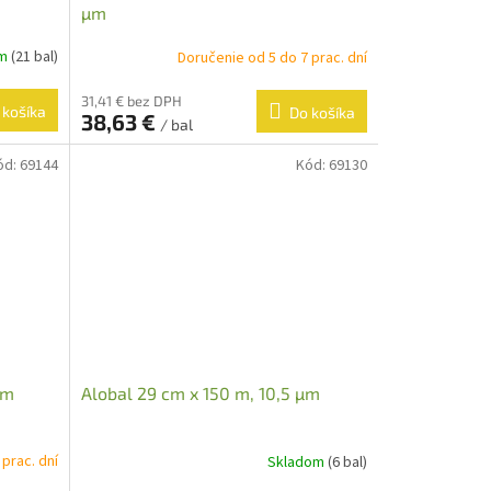
µm
om
(21 bal)
Doručenie od 5 do 7 prac. dní
31,41 € bez DPH
 košíka
Do košíka
38,63 €
/ bal
ód:
69144
Kód:
69130
µm
Alobal 29 cm x 150 m, 10,5 µm
prac. dní
Skladom
(6 bal)