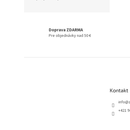
Doprava ZDARMA
Pre objednávky nad 50 €
Z
á
p
ä
t
Kontakt
i
e
info
@
+421 9