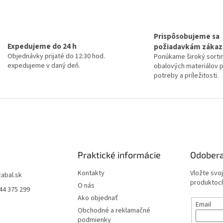
Prispôsobujeme sa
Expedujeme do 24 h
požiadavkám zákaz
Objednávky prijaté do 12:30 hod.
Ponúkame široký sorti
expedujeme v daný deň.
obalových materiálov 
potreby a príležitosti.
Praktické informácie
Odobera
Kontakty
Vložte svo
zabal.sk
produktoch
O nás
44 375 299
Ako objednať
Email
Obchodné a reklamačné
podmienky