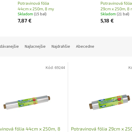
Potravinová fólia
Potravinová fólia
44cm x 250m, 8 my
29cm x 250m, 8 
Skladom
(15 bal)
Skladom
(21 bal)
7,87 €
5,18 €
dávanejšie
Najlacnejšie
Najdrahšie
Abecedne
Kód:
69244
K
vinová fólia 44cm x 250m, 8
Potravinová fólia 29cm x 25