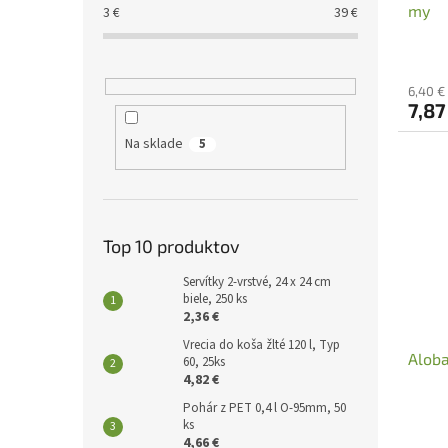
my
3
€
39
€
t
v
o
v
6,40 €
7,87
Na sklade
5
Top 10 produktov
Servítky 2-vrstvé, 24 x 24 cm
biele, 250 ks
2,36 €
Vrecia do koša žlté 120 l, Typ
Aloba
60, 25ks
4,82 €
Pohár z PET 0,4 l O-95mm, 50
ks
4,66 €