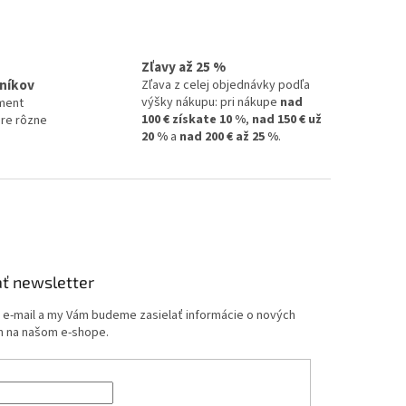
Zľavy až 25 %
níkov
Zľava z celej objednávky podľa
výšky nákupu: pri nákupe
nad
ment
100 € získate 10 %
,
nad 150 € už
pre rôzne
20 %
a
nad 200 € až 25 %
.
ť newsletter
j e-mail a my Vám budeme zasielať informácie o nových
 na našom e-shope.