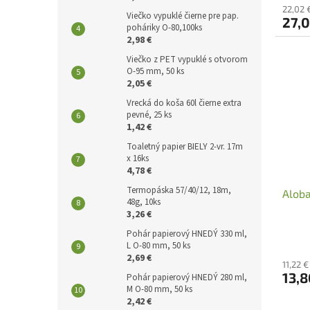
22,02 
Viečko vypuklé čierne pre pap.
27,
poháriky O-80,100ks
2,98 €
Viečko z PET vypuklé s otvorom
O-95 mm, 50 ks
2,05 €
Vrecká do koša 60l čierne extra
pevné, 25 ks
1,42 €
Toaletný papier BIELY 2-vr. 17m
x 16ks
4,78 €
Termopáska 57/40/12, 18m,
Aloba
48g, 10ks
3,26 €
Pohár papierový HNEDÝ 330 ml,
L O-80 mm, 50 ks
2,69 €
11,22 
13,
Pohár papierový HNEDÝ 280 ml,
M O-80 mm, 50 ks
2,42 €