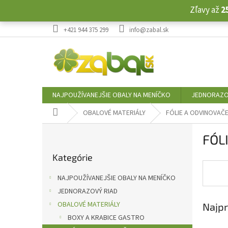
Prejsť
Zľavy až
2
na
obsah
+421 944 375 299
info@zabal.sk
NAJPOUŽÍVANEJŠIE OBALY NA MENÍČKO
JEDNORAZO
Domov
OBALOVÉ MATERIÁLY
FÓLIE A ODVINOVAČ
B
FÓL
o
Preskočiť
č
Kategórie
kategórie
n
ý
NAJPOUŽÍVANEJŠIE OBALY NA MENÍČKO
p
JEDNORAZOVÝ RIAD
a
OBALOVÉ MATERIÁLY
Najpr
n
e
BOXY A KRABICE GASTRO