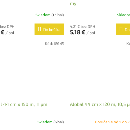
my
Skladom
(15 bal)
Sklad
 bez DPH
4,21 € bez DPH
Do košíka
Do
 €
5,18 €
/ bal
/ bal
Kód:
69145
K
l 44 cm x 150 m, 11 µm
Alobal 44 cm x 120 m, 10,5 
Skladom
(6 bal)
Doručenie od 5 do 7 