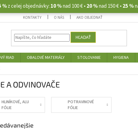
5 %
z celej objednávky:
10 %
nad 100 € •
20 %
nad 150 € •
25 %
n
KONTAKTY
O NÁS
AKO OBJEDNAŤ
HĽADAŤ
VÝ RIAD
OBALOVÉ MATERIÁLY
STOLOVANIE
HYGIENA
E
IE A ODVINOVAČE
HLINÍKOVÉ, ALU
POTRAVINOVÉ
FÓLIE
FÓLIE
edávanejšie