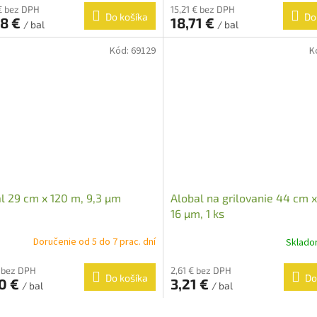
€ bez DPH
15,21 € bez DPH
Do košíka
Do
08 €
18,71 €
/ bal
/ bal
Kód:
69129
K
l 29 cm x 120 m, 9,3 µm
Alobal na grilovanie 44 cm x
16 µm, 1 ks
Doručenie od 5 do 7 prac. dní
Sklad
€ bez DPH
2,61 € bez DPH
Do košíka
Do
80 €
3,21 €
/ bal
/ bal
O