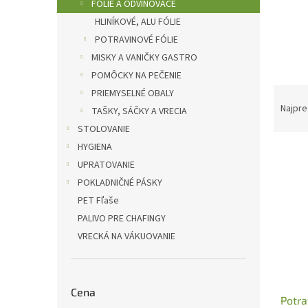
l
FÓLIE A ODVINOVAČE
HLINÍKOVÉ, ALU FÓLIE
POTRAVINOVÉ FÓLIE
MISKY A VANIČKY GASTRO
POMÔCKY NA PEČENIE
R
PRIEMYSELNÉ OBALY
a
Najpre
TAŠKY, SÁČKY A VRECIA
d
STOLOVANIE
e
HYGIENA
V
n
UPRATOVANIE
ý
i
p
e
POKLADNIČNÉ PÁSKY
i
p
PET Fľaše
s
r
PALIVO PRE CHAFINGY
p
o
VRECKÁ NA VÁKUOVANIE
r
d
o
u
d
k
u
t
Cena
Potra
k
o