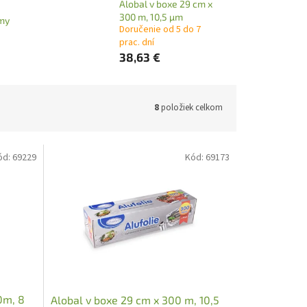
Alobal v boxe 29 cm x
300 m, 10,5 µm
my
Doručenie od 5 do 7
prac. dní
38,63 €
8
položiek celkom
ód:
69229
Kód:
69173
0m, 8
Alobal v boxe 29 cm x 300 m, 10,5