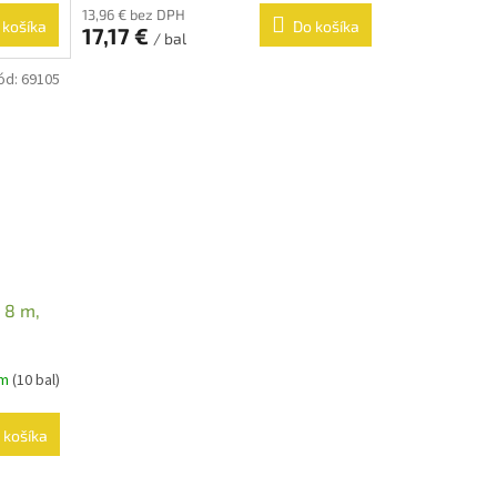
13,96 € bez DPH
 košíka
Do košíka
17,17 €
/ bal
ód:
69105
 8 m,
om
(10 bal)
 košíka