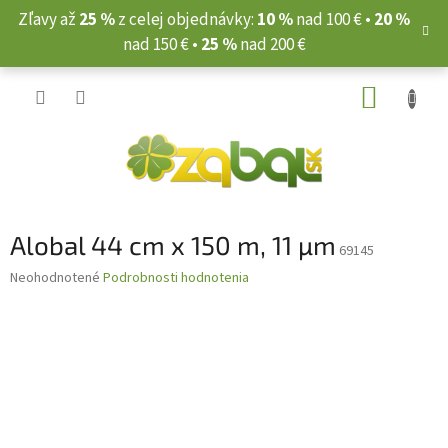
Prejsť
Zľavy až
25 %
z celej objednávky:
10 %
nad 100 € •
20 %
na
nad 150 € •
25 %
nad 200 €
obsah
NÁKUP
KOŠÍK
Alobal 44 cm x 150 m, 11 µm
69145
Priemerné
Neohodnotené
Podrobnosti hodnotenia
hodnotenie
produktu
je
0,0
z
5
hviezdičiek.