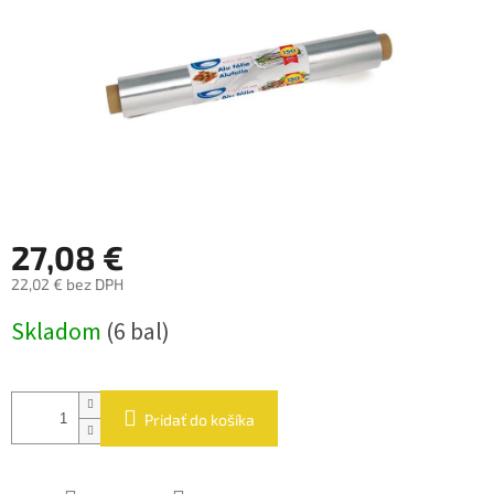
27,08 €
22,02 € bez DPH
Jednotková
Skladom
(6 bal)
cena:
Pridať do košíka