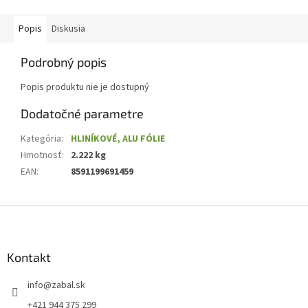
Popis
Diskusia
Podrobný popis
Popis produktu nie je dostupný
Dodatočné parametre
Kategória
:
HLINÍKOVÉ, ALU FÓLIE
Hmotnosť
:
2.222 kg
EAN
:
8591199691459
Z
á
p
ä
Kontakt
t
info
@
zabal.sk
i
e
+421 944 375 299