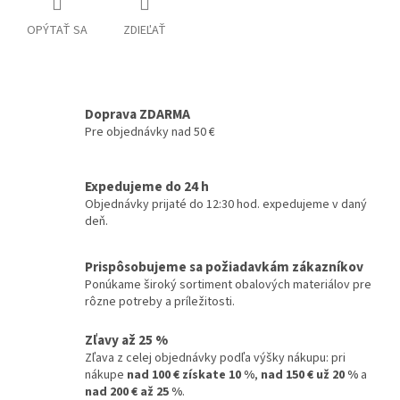
OPÝTAŤ SA
ZDIEĽAŤ
Doprava ZDARMA
Pre objednávky nad 50 €
Expedujeme do 24 h
Objednávky prijaté do 12:30 hod. expedujeme v daný
deň.
Prispôsobujeme sa požiadavkám zákazníkov
Ponúkame široký sortiment obalových materiálov pre
rôzne potreby a príležitosti.
Zľavy až 25 %
Zľava z celej objednávky podľa výšky nákupu: pri
nákupe
nad 100 € získate 10 %
,
nad 150 € už 20 %
a
nad 200 € až 25 %
.