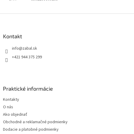
Z
á
p
ä
Kontakt
t
info
@
zabal.sk
i
e
+421 944 375 299
Praktické informácie
Kontakty
O nás
Ako objednať
Obchodné a reklamačné podmienky
Dodacie a platobné podmienky