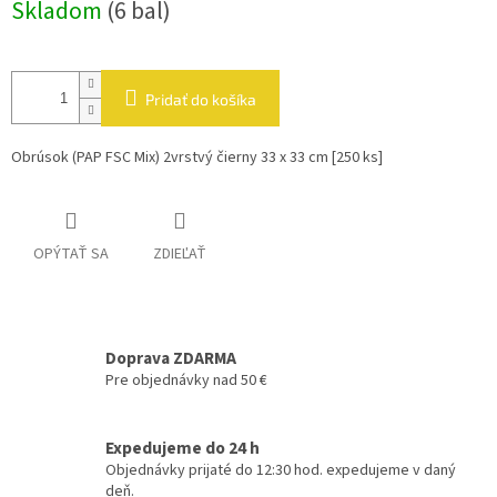
Skladom
(6 bal)
cena:
Pridať do košíka
Obrúsok (PAP FSC Mix) 2vrstvý čierny 33 x 33 cm [250 ks]
OPÝTAŤ SA
ZDIEĽAŤ
Doprava ZDARMA
Pre objednávky nad 50 €
Expedujeme do 24 h
Objednávky prijaté do 12:30 hod. expedujeme v daný
deň.