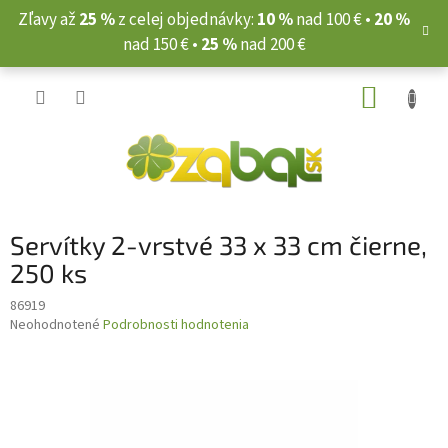
Prejsť
Zľavy až
25 %
z celej objednávky:
10 %
nad 100 € •
20 %
na
nad 150 € •
25 %
nad 200 €
obsah
NÁKUP
KOŠÍK
Servítky 2-vrstvé 33 x 33 cm čierne,
250 ks
86919
Priemerné
Neohodnotené
Podrobnosti hodnotenia
hodnotenie
produktu
je
0,0
z
5