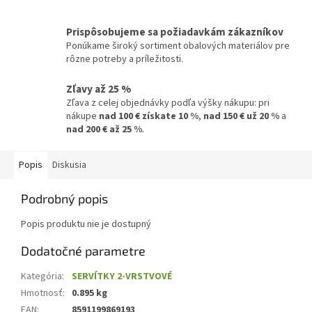
Prispôsobujeme sa požiadavkám zákazníkov
Ponúkame široký sortiment obalových materiálov pre
rôzne potreby a príležitosti.
Zľavy až 25 %
Zľava z celej objednávky podľa výšky nákupu: pri
nákupe
nad 100 € získate 10 %
,
nad 150 € už 20 %
a
nad 200 € až 25 %
.
Popis
Diskusia
Podrobný popis
Popis produktu nie je dostupný
Dodatočné parametre
Kategória
:
SERVÍTKY 2-VRSTVOVÉ
Hmotnosť
:
0.895 kg
EAN
:
8591199869193