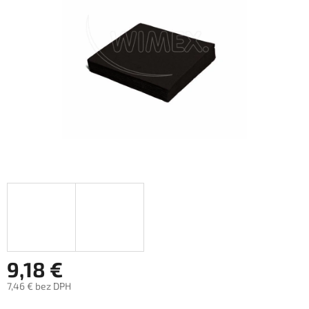
hviezdičiek.
9,18 €
7,46 € bez DPH
Jednotková