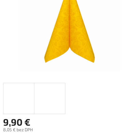
hviezdičiek.
9,90 €
8,05 € bez DPH
Jednotková