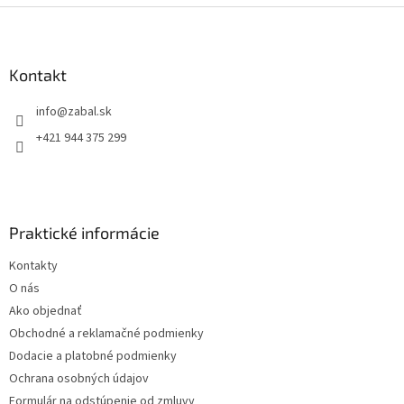
Z
á
p
ä
Kontakt
t
info
@
zabal.sk
i
e
+421 944 375 299
Praktické informácie
Kontakty
O nás
Ako objednať
Obchodné a reklamačné podmienky
Dodacie a platobné podmienky
Ochrana osobných údajov
Formulár na odstúpenie od zmluvy