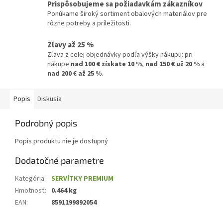
Prispôsobujeme sa požiadavkám zákazníkov
Ponúkame široký sortiment obalových materiálov pre
rôzne potreby a príležitosti.
Zľavy až 25 %
Zľava z celej objednávky podľa výšky nákupu: pri
nákupe
nad 100 € získate 10 %
,
nad 150 € už 20 %
a
nad 200 € až 25 %
.
Popis
Diskusia
Podrobný popis
Popis produktu nie je dostupný
Dodatočné parametre
Kategória
:
SERVÍTKY PREMIUM
Hmotnosť
:
0.464 kg
EAN
:
8591199892054