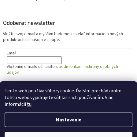
Odoberať newsletter
Vložte svoj e-mail a my Vám budeme zasielať informácie o nových
produktoch na našom e-shope.
Email
Vložením e-mailu súhlasíte s
podmienkami ochrany osobných
údajov
PRIHLÁSIŤ SA
Tento web používa súbory cookie. Ďalším prechádzaním
tohto webu vyjadrujete súhlas s ich používaním. Viac
informácií
tu
.
Vytvoril Shoptet
Nastavenie
Copyright 2026
Zabal.sk
. Všetky práva vyhradené.