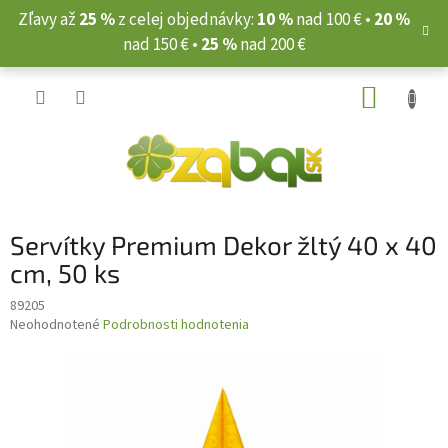
Prejsť
Zľavy až
25 %
z celej objednávky:
10 %
nad 100 € •
20 %
na
nad 150 € •
25 %
nad 200 €
obsah
NÁKUP
KOŠÍK
Servítky Premium Dekor žltý 40 x 40
cm, 50 ks
89205
Priemerné
Neohodnotené
Podrobnosti hodnotenia
hodnotenie
produktu
je
0,0
z
5