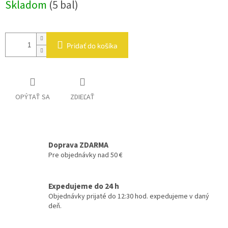
Skladom
(5 bal)
cena:
Pridať do košíka
OPÝTAŤ SA
ZDIEĽAŤ
Doprava ZDARMA
Pre objednávky nad 50 €
Expedujeme do 24 h
Objednávky prijaté do 12:30 hod. expedujeme v daný
deň.