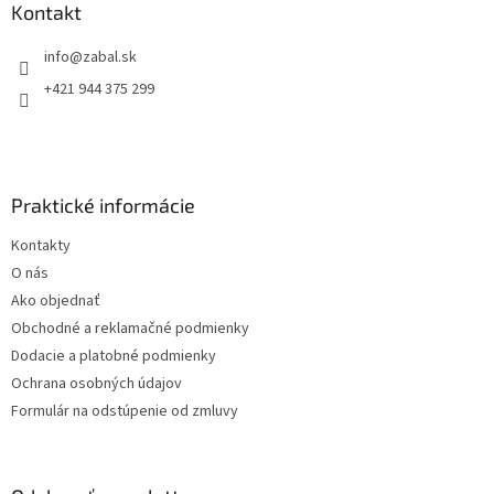
ä
Kontakt
t
info
@
zabal.sk
i
e
+421 944 375 299
Praktické informácie
Kontakty
O nás
Ako objednať
Obchodné a reklamačné podmienky
Dodacie a platobné podmienky
Ochrana osobných údajov
Formulár na odstúpenie od zmluvy