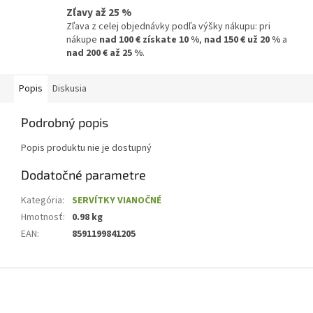
Zľavy až 25 %
Zľava z celej objednávky podľa výšky nákupu: pri
nákupe
nad 100 € získate 10 %
,
nad 150 € už 20 %
a
nad 200 € až 25 %
.
Popis
Diskusia
Podrobný popis
Popis produktu nie je dostupný
Dodatočné parametre
Kategória
:
SERVÍTKY VIANOČNÉ
Hmotnosť
:
0.98 kg
EAN
:
8591199841205
Z
á
p