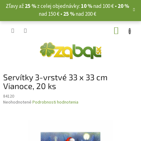
Prejsť
Zľavy až
25 %
z celej objednávky:
10 %
nad 100 € •
20 %
na
nad 150 € •
25 %
nad 200 €
obsah
NÁKUP
KOŠÍK
Servítky 3-vrstvé 33 x 33 cm
Vianoce, 20 ks
84120
Priemerné
Neohodnotené
Podrobnosti hodnotenia
hodnotenie
produktu
je
0,0
z
5