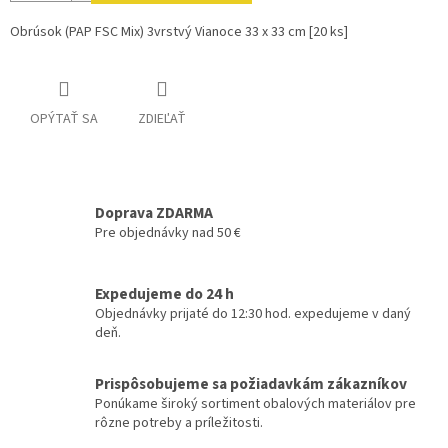
Obrúsok (PAP FSC Mix) 3vrstvý Vianoce 33 x 33 cm [20 ks]
OPÝTAŤ SA
ZDIEĽAŤ
Doprava ZDARMA
Pre objednávky nad 50 €
Expedujeme do 24 h
Objednávky prijaté do 12:30 hod. expedujeme v daný
deň.
Prispôsobujeme sa požiadavkám zákazníkov
Ponúkame široký sortiment obalových materiálov pre
rôzne potreby a príležitosti.