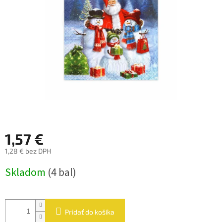
hviezdičiek.
1,57 €
1,28 € bez DPH
Jednotková
Skladom
(4 bal)
cena:
Pridať do košíka