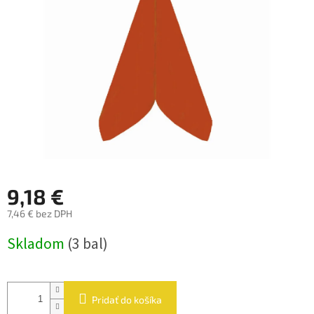
hviezdičiek.
9,18 €
7,46 € bez DPH
Jednotková
Skladom
(3 bal)
cena:
Pridať do košíka