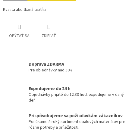
Kvalita ako tkaná textília
OPÝTAŤ SA
ZDIEĽAŤ
Doprava ZDARMA
Pre objednávky nad 50 €
Expedujeme do 24 h
Objednávky prijaté do 12:30 hod. expedujeme v daný
deň.
Prispôsobujeme sa požiadavkám zákazníkov
Ponúkame široký sortiment obalových materiálov pre
rôzne potreby a príležitosti.