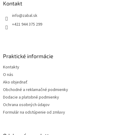
ä
Kontakt
t
info
@
zabal.sk
i
e
+421 944 375 299
Praktické informácie
Kontakty
O nás
Ako objednať
Obchodné a reklamačné podmienky
Dodacie a platobné podmienky
Ochrana osobných údajov
Formulár na odstúpenie od zmluvy