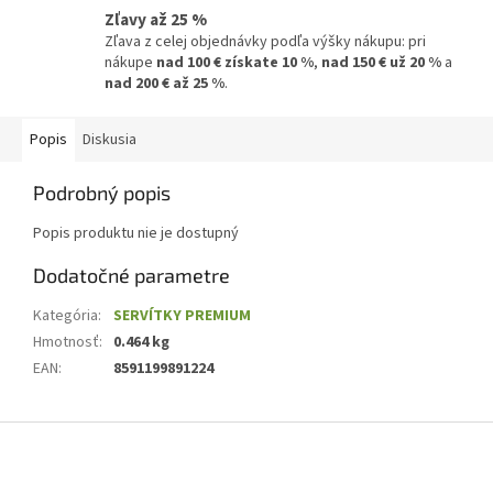
Zľavy až 25 %
Zľava z celej objednávky podľa výšky nákupu: pri
nákupe
nad 100 € získate 10 %
,
nad 150 € už 20 %
a
nad 200 € až 25 %
.
Popis
Diskusia
Podrobný popis
Popis produktu nie je dostupný
Dodatočné parametre
Kategória
:
SERVÍTKY PREMIUM
Hmotnosť
:
0.464 kg
EAN
:
8591199891224
Z
á
p