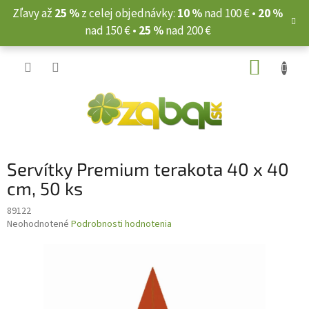
Prejsť
Zľavy až
25 %
z celej objednávky:
10 %
nad 100 € •
20 %
na
nad 150 € •
25 %
nad 200 €
obsah
NÁKUP
KOŠÍK
Servítky Premium terakota 40 x 40
cm, 50 ks
89122
Priemerné
Neohodnotené
Podrobnosti hodnotenia
hodnotenie
produktu
je
0,0
z
5