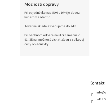
Možnosti dopravy
Pri objednávke nad 50 € s DPH je dovoz
kuriérom zadarmo.
Tovar na sklade expedujeme do 24 h
Pri osobnom odbere na ulici Kamenná č.
91, Žilina, možnosť získať zľavu z celkovej
ceny objednávky.
Z
á
p
ä
t
Kontakt
i
e
info
@
+421 9