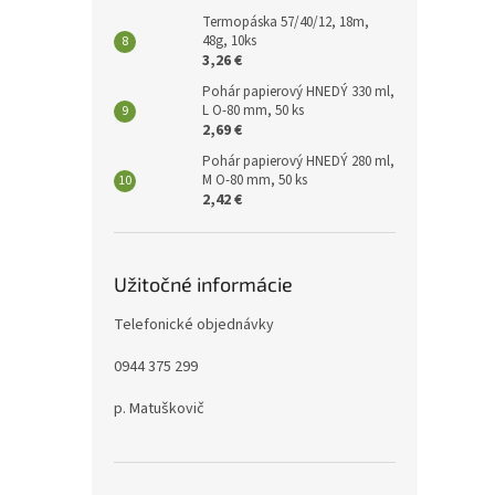
Termopáska 57/40/12, 18m,
48g, 10ks
3,26 €
Pohár papierový HNEDÝ 330 ml,
L O-80 mm, 50 ks
2,69 €
Pohár papierový HNEDÝ 280 ml,
M O-80 mm, 50 ks
2,42 €
Užitočné informácie
Telefonické objednávky
0944 375 299
p. Matuškovič