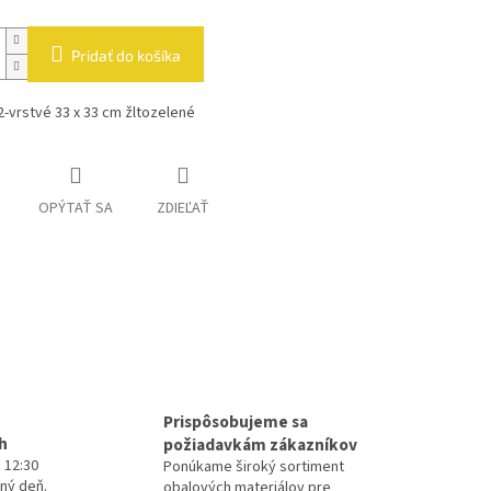
Pridať do košíka
2-vrstvé 33 x 33 cm žltozelené
OPÝTAŤ SA
ZDIEĽAŤ
Prispôsobujeme sa
h
požiadavkám zákazníkov
 12:30
Ponúkame široký sortiment
ný deň.
obalových materiálov pre