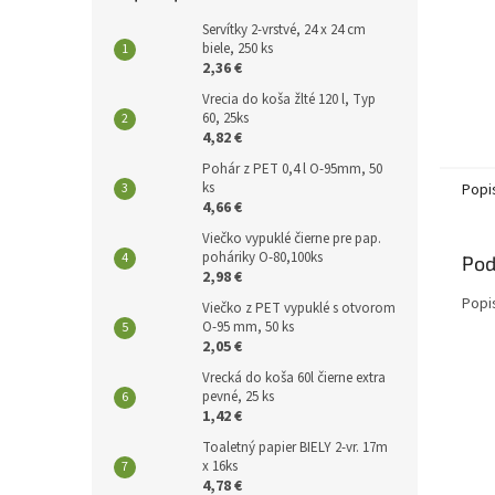
Servítky 2-vrstvé, 24 x 24 cm
biele, 250 ks
2,36 €
Vrecia do koša žlté 120 l, Typ
60, 25ks
4,82 €
Pohár z PET 0,4 l O-95mm, 50
ks
Popi
4,66 €
Viečko vypuklé čierne pre pap.
poháriky O-80,100ks
Pod
2,98 €
Popi
Viečko z PET vypuklé s otvorom
O-95 mm, 50 ks
2,05 €
Vrecká do koša 60l čierne extra
pevné, 25 ks
1,42 €
Toaletný papier BIELY 2-vr. 17m
x 16ks
4,78 €