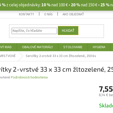
5 %
z celej objednávky:
10 %
nad 100 € •
20 %
nad 150 € •
25 %
n
KONTAKTY
O NÁS
AKO OBJEDNAŤ
HĽADAŤ
VÝ RIAD
OBALOVÉ MATERIÁLY
STOLOVANIE
HYGIENA
-VRSTVOVÉ
Servítky 2-vrstvé 33 x 33 cm žltozelené, 250 ks
ítky 2-vrstvé 33 x 33 cm žltozelené, 2
né
notené
Podrobnosti hodnotenia
nie
7,55
u
6,14 € b
Jednotk
Skla
cena:
iek.