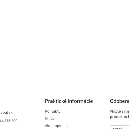
Praktické informácie
Odobera
Kontakty
Vložte svo
zabal.sk
produktoch
O nás
44 375 299
Ako objednať