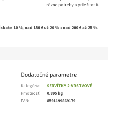
rôzne potreby a príležitosti.
získate 10 %
,
nad 150 € už 20 %
a
nad 200 € až 25 %
.
Dodatočné parametre
Kategória
:
SERVÍTKY 2-VRSTVOVÉ
Hmotnosť
:
0.895 kg
EAN
:
8591199869179