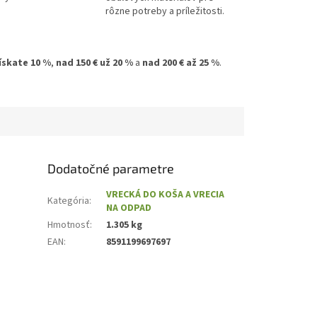
rôzne potreby a príležitosti.
získate 10 %
,
nad 150 € už 20 %
a
nad 200 € až 25 %
.
Dodatočné parametre
VRECKÁ DO KOŠA A VRECIA
Kategória
:
NA ODPAD
Hmotnosť
:
1.305 kg
EAN
:
8591199697697