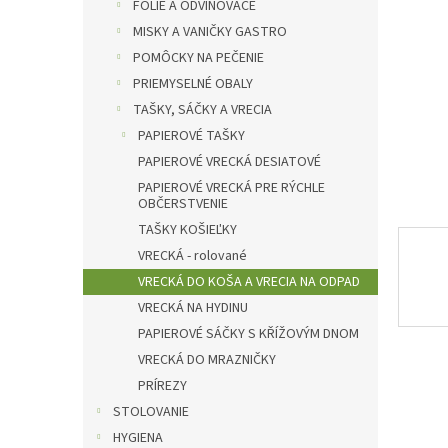
l
FÓLIE A ODVINOVAČE
MISKY A VANIČKY GASTRO
POMÔCKY NA PEČENIE
PRIEMYSELNÉ OBALY
TAŠKY, SÁČKY A VRECIA
PAPIEROVÉ TAŠKY
PAPIEROVÉ VRECKÁ DESIATOVÉ
PAPIEROVÉ VRECKÁ PRE RÝCHLE
OBČERSTVENIE
TAŠKY KOŠIEĽKY
VRECKÁ - rolované
VRECKÁ DO KOŠA A VRECIA NA ODPAD
VRECKÁ NA HYDINU
PAPIEROVÉ SÁČKY S KŘÍŽOVÝM DNOM
VRECKÁ DO MRAZNIČKY
PRÍREZY
STOLOVANIE
HYGIENA