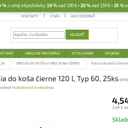
5 %
z celej objednávky:
10 %
nad 100 € •
20 %
nad 150 € •
25 %
n
KONTAKTY
O NÁS
AKO OBJEDNAŤ
HĽADAŤ
VÝ RIAD
OBALOVÉ MATERIÁLY
STOLOVANIE
HYGIENA
CIA
VRECKÁ DO KOŠA A VRECIA NA ODPAD
Vrecia do koša čierne
ia do koša čierne 120 l, Typ 60, 25ks
6976
né
notené
Podrobnosti hodnotenia
nie
4,5
u
3,69 € b
Jednotk
Skla
cena:
iek.