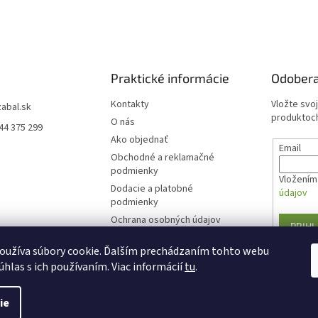
Praktické informácie
Odobera
Kontakty
Vložte svo
zabal.sk
produktoch
O nás
44 375 299
Ako objednať
Email
Obchodné a reklamačné
podmienky
Vložením 
Dodacie a platobné
údajov
podmienky
Ochrana osobných údajov
PRIHL
Formulár na odstúpenie od
oužíva súbory cookie. Ďalším prechádzaním tohto webu
zmluvy
úhlas s ich používaním. Viac informácií
tu
.
ie
Copyright 2026
Zabal.sk
. Všetky práva vyhradené.