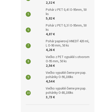
2,32 €
Pohár z PET 0,4 l O-95mm, 50
ks
5,82 €
Pohár z PET 0,3 l O-95mm, 50
ks
4,87 €
Pohár papierový HNEDÝ 420 ml,
L O-90 mm, 50 ks
4,26 €
Viečko z PET vypuklé s otvorom
O-95 mm, 50 ks
2,56 €
Viečko vypuklé čierne pre pap.
poháriky O-90,100ks
4,54 €
Viečko vypuklé čierne pre pap.
poháriky O-80,100ks
3,73 €