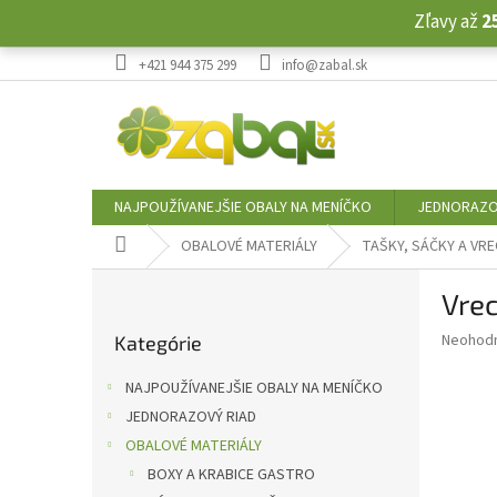
Prejsť
Zľavy až
2
na
obsah
+421 944 375 299
info@zabal.sk
NAJPOUŽÍVANEJŠIE OBALY NA MENÍČKO
JEDNORAZO
Domov
OBALOVÉ MATERIÁLY
TAŠKY, SÁČKY A VRE
B
Vrec
o
Preskočiť
č
Priemer
Neohod
Kategórie
kategórie
n
hodnote
ý
produkt
NAJPOUŽÍVANEJŠIE OBALY NA MENÍČKO
p
je
JEDNORAZOVÝ RIAD
0,0
a
z
OBALOVÉ MATERIÁLY
n
5
e
BOXY A KRABICE GASTRO
hviezdič