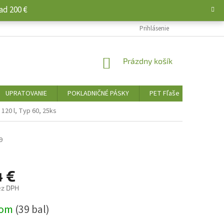
ad 200 €
Prihlásenie
NÁKUPNÝ
Prázdny košík
KOŠÍK
UPRATOVANIE
POKLADNIČNÉ PÁSKY
PET Fľaše
PALIVO 
 120 l, Typ 60, 25ks
9
4 €
ez DPH
ová
dom
(39 bal)