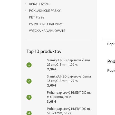
UPRATOVANIE
POKLADNIČNÉ PÁSKY
PET Fľaše
PALIVO PRE CHAFINGY
VRECKÁ NA VÁKUOVANIE
Popi
Top 10 produktov
SlamkyJUMBO papierové čierne
Pod
25 cm,O-8 mm, 100 ks
2,96 €
Popi
SlamkyJUMBO papierová čierna
15 cm,O-8 mm, 100 ks
2,09 €
Pohár papierový HNEDÝ 280 ml,
M O-80 mm, 50 ks
3,03 €
Pohár papierový HNEDÝ 200 ml,
S O-73 mm, 50 ks