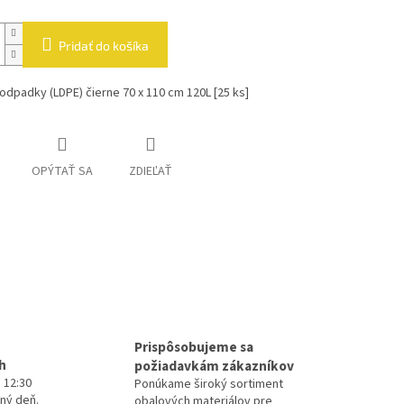
Pridať do košíka
odpadky (LDPE) čierne 70 x 110 cm 120L [25 ks]
OPÝTAŤ SA
ZDIEĽAŤ
Prispôsobujeme sa
h
požiadavkám zákazníkov
 12:30
Ponúkame široký sortiment
ný deň.
obalových materiálov pre