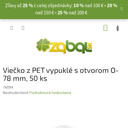
Prejsť
Zľavy až
25 %
z celej objednávky:
10 %
nad 100 € •
20 %
na
nad 150 € •
25 %
nad 200 €
obsah
NÁKUP
KOŠÍK
Viečko z PET vypuklé s otvorom O-
78 mm, 50 ks
76094
Priemerné
Neohodnotené
Podrobnosti hodnotenia
hodnotenie
produktu
je
0,0
z
5