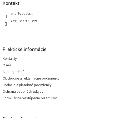
ä
Kontakt
t
info
@
zabal.sk
i
e
+421 944 375 299
Praktické informácie
Kontakty
O nás
Ako objednať
Obchodné a reklamačné podmienky
Dodacie a platobné podmienky
Ochrana osobných údajov
Formulár na odstúpenie od zmluvy