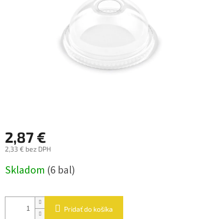
hviezdičiek.
2,87 €
2,33 € bez DPH
Jednotková
Skladom
(6 bal)
cena:
Pridať do košíka