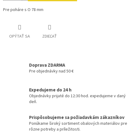
Pre poháre s O 78 mm
OPÝTAŤ SA
ZDIEĽAŤ
Doprava ZDARMA
Pre objednávky nad 50 €
Expedujeme do 24 h
Objednávky prijaté do 12:30 hod. expedujeme v daný
deň.
Prispôsobujeme sa požiadavkám zákazníkov
Ponúkame široký sortiment obalových materiálov pre
rôzne potreby a príležitosti.