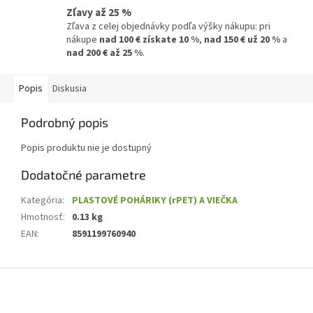
Zľavy až 25 %
Zľava z celej objednávky podľa výšky nákupu: pri
nákupe
nad 100 € získate 10 %
,
nad 150 € už 20 %
a
nad 200 € až 25 %
.
Popis
Diskusia
Podrobný popis
Popis produktu nie je dostupný
Dodatočné parametre
Kategória
:
PLASTOVÉ POHÁRIKY (rPET) A VIEČKA
Hmotnosť
:
0.13 kg
EAN
:
8591199760940
Z
á
p