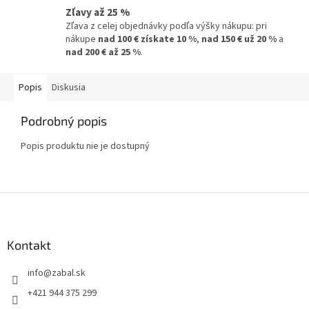
Zľavy až 25 %
Zľava z celej objednávky podľa výšky nákupu: pri
nákupe
nad 100 € získate 10 %
,
nad 150 € už 20 %
a
nad 200 € až 25 %
.
Popis
Diskusia
Podrobný popis
Popis produktu nie je dostupný
Z
á
p
ä
Kontakt
t
info
@
zabal.sk
i
e
+421 944 375 299