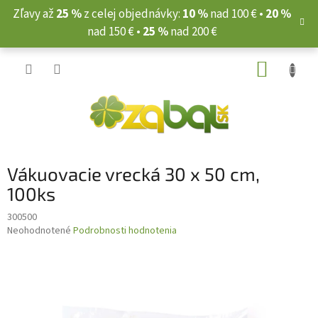
Prejsť
Zľavy až
25 %
z celej objednávky:
10 %
nad 100 € •
20 %
na
nad 150 € •
25 %
nad 200 €
obsah
NÁKUP
KOŠÍK
Vákuovacie vrecká 30 x 50 cm,
100ks
300500
Priemerné
Neohodnotené
Podrobnosti hodnotenia
hodnotenie
produktu
je
0,0
z
5