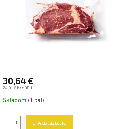
hviezdičiek.
30,64 €
24,91 € bez DPH
Jednotková
Skladom
(1 bal)
cena:
Pridať do košíka