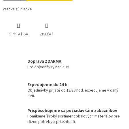
vrecka sú hladké
OPÝTAŤ SA
ZDIEĽAŤ
Doprava ZDARMA
Pre objednávky nad 50 €
Expedujeme do 24 h
Objednávky prijaté do 12:30 hod. expedujeme v daný
deň.
Prispôsobujeme sa požiadavkám zákazníkov
Ponúkame široký sortiment obalových materiálov pre
rôzne potreby a príležitosti.