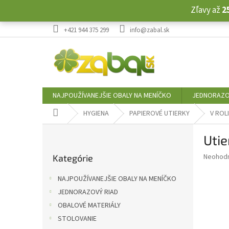
Prejsť
Zľavy až
2
na
obsah
+421 944 375 299
info@zabal.sk
NAJPOUŽÍVANEJŠIE OBALY NA MENÍČKO
JEDNORAZO
Domov
HYGIENA
PAPIEROVÉ UTIERKY
V ROL
B
Utie
o
Preskočiť
č
Priemer
Neohod
Kategórie
kategórie
n
hodnote
ý
produkt
NAJPOUŽÍVANEJŠIE OBALY NA MENÍČKO
p
je
JEDNORAZOVÝ RIAD
0,0
a
z
OBALOVÉ MATERIÁLY
n
5
e
STOLOVANIE
hviezdič