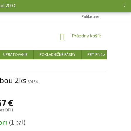
ad 200 €
Prihlásenie
NÁKUPNÝ
Prázdny košík
KOŠÍK
UPRATOVANIE
POKLADNIČNÉ PÁSKY
PET Fľaše
PALIVO 
žbou 2ks
60154
67 €
bez DPH
ová
dom
(1 bal)