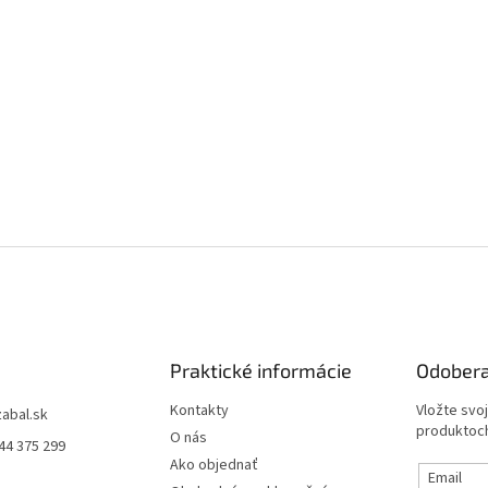
Praktické informácie
Odobera
Kontakty
Vložte svo
zabal.sk
produktoch
O nás
44 375 299
Ako objednať
Email