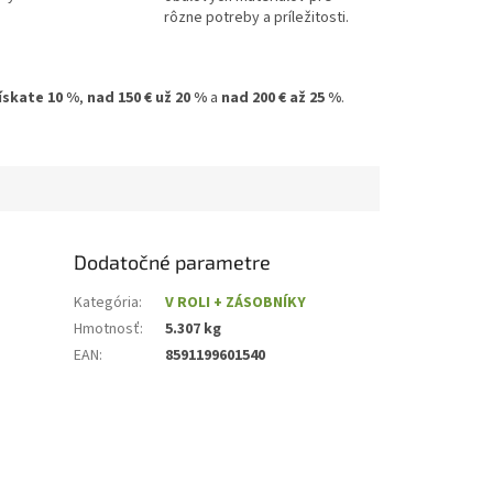
rôzne potreby a príležitosti.
získate 10 %
,
nad 150 € už 20 %
a
nad 200 € až 25 %
.
Dodatočné parametre
Kategória
:
V ROLI + ZÁSOBNÍKY
Hmotnosť
:
5.307 kg
EAN
:
8591199601540