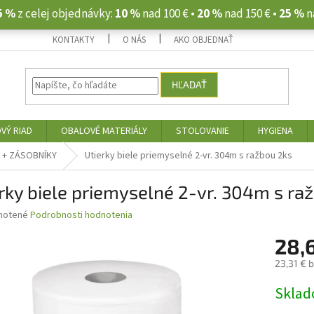
5 %
z celej objednávky:
10 %
nad 100 € •
20 %
nad 150 € •
25 %
n
KONTAKTY
O NÁS
AKO OBJEDNAŤ
HĽADAŤ
VÝ RIAD
OBALOVÉ MATERIÁLY
STOLOVANIE
HYGIENA
I + ZÁSOBNÍKY
Utierky biele priemyselné 2-vr. 304m s ražbou 2ks
rky biele priemyselné 2-vr. 304m s ra
né
notené
Podrobnosti hodnotenia
nie
28,
u
23,31 € 
Jednotk
Skla
cena:
iek.