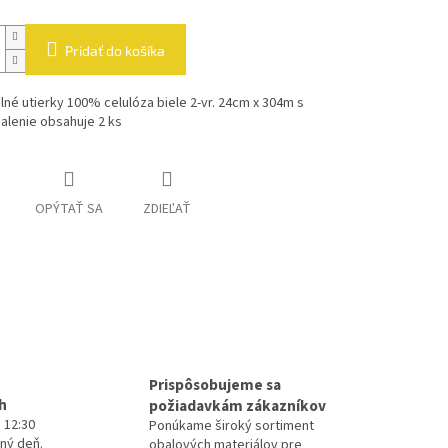
Pridať do košíka
né utierky 100% celulóza biele 2-vr. 24cm x 304m s
alenie obsahuje 2 ks
OPÝTAŤ SA
ZDIEĽAŤ
Prispôsobujeme sa
h
požiadavkám zákazníkov
 12:30
Ponúkame široký sortiment
ný deň.
obalových materiálov pre