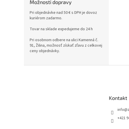
Možnosti dopravy
Pri objednávke nad 50 € s DPH je dovoz
kuriérom zadarmo.
Tovar na sklade expedujeme do 24 h
Pri osobnom odbere na ulici Kamenná č.
91, Žilina, možnosť získať zľavu z celkovej
ceny objednávky.
Z
á
p
ä
t
Kontakt
i
e
info
@
+421 9