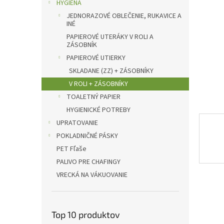
l
HYGIENA
JEDNORAZOVÉ OBLEČENIE, RUKAVICE A
INÉ
PAPIEROVÉ UTERÁKY V ROLI A
ZÁSOBNÍK
PAPIEROVÉ UTIERKY
SKLADANE (ZZ) + ZÁSOBNÍKY
V ROLI + ZÁSOBNÍKY
TOALETNÝ PAPIER
HYGIENICKÉ POTREBY
UPRATOVANIE
POKLADNIČNÉ PÁSKY
PET Fľaše
PALIVO PRE CHAFINGY
VRECKÁ NA VÁKUOVANIE
Top 10 produktov