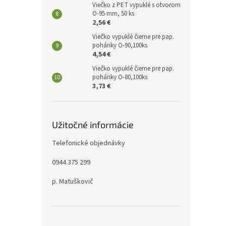
Viečko z PET vypuklé s otvorom
O-95 mm, 50 ks
2,56 €
Viečko vypuklé čierne pre pap.
poháriky O-90,100ks
4,54 €
Viečko vypuklé čierne pre pap.
poháriky O-80,100ks
3,73 €
Užitočné informácie
Telefonické objednávky
0944 375 299
p. Matuškovič