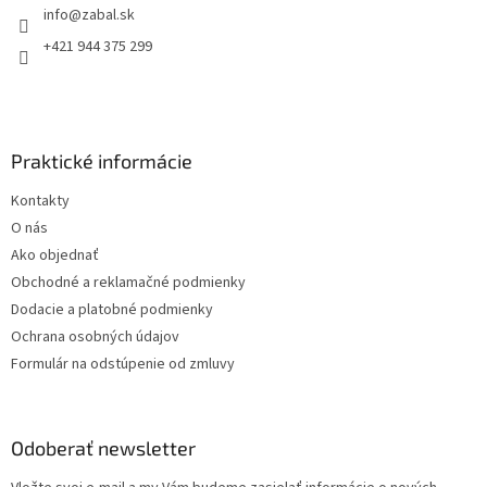
info
@
zabal.sk
i
e
+421 944 375 299
Praktické informácie
Kontakty
O nás
Ako objednať
Obchodné a reklamačné podmienky
Dodacie a platobné podmienky
Ochrana osobných údajov
Formulár na odstúpenie od zmluvy
Odoberať newsletter