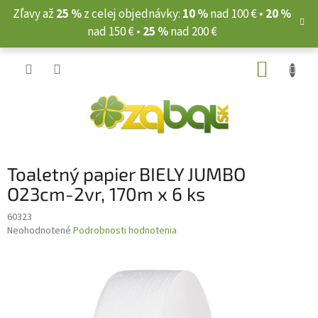
Prejsť
Zľavy až
25 %
z celej objednávky:
10 %
nad 100 € •
20 %
na
nad 150 € •
25 %
nad 200 €
obsah
NÁKUP
KOŠÍK
Toaletný papier BIELY JUMBO
O23cm-2vr, 170m x 6 ks
60323
Priemerné
Neohodnotené
Podrobnosti hodnotenia
hodnotenie
produktu
je
0,0
z
5