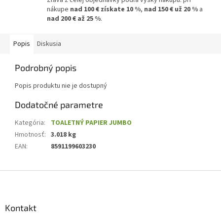
nákupe
nad 100 € získate 10 %
,
nad 150 € už 20 %
a
nad 200 € až 25 %
.
Popis
Diskusia
Podrobný popis
Popis produktu nie je dostupný
Dodatočné parametre
Kategória
:
TOALETNÝ PAPIER JUMBO
Hmotnosť
:
3.018 kg
EAN
:
8591199603230
Z
á
p
ä
Kontakt
t