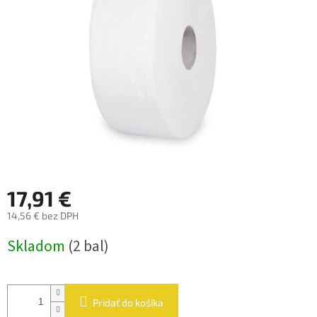
hviezdičiek.
17,91 €
14,56 € bez DPH
Jednotková
Skladom
(2 bal)
cena:
Pridať do košíka