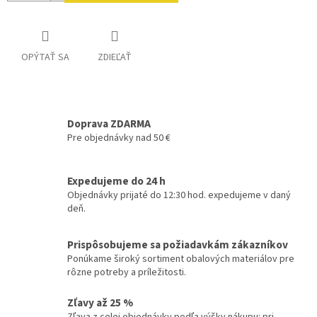
OPÝTAŤ SA
ZDIEĽAŤ
Doprava ZDARMA
Pre objednávky nad 50 €
Expedujeme do 24 h
Objednávky prijaté do 12:30 hod. expedujeme v daný
deň.
Prispôsobujeme sa požiadavkám zákazníkov
Ponúkame široký sortiment obalových materiálov pre
rôzne potreby a príležitosti.
Zľavy až 25 %
Zľava z celej objednávky podľa výšky nákupu: pri