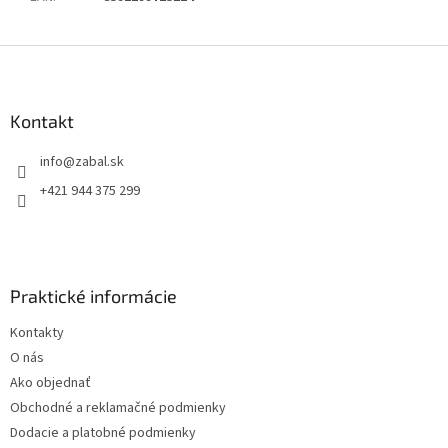
Z
á
p
ä
Kontakt
t
info
@
zabal.sk
i
e
+421 944 375 299
Praktické informácie
Kontakty
O nás
Ako objednať
Obchodné a reklamačné podmienky
Dodacie a platobné podmienky