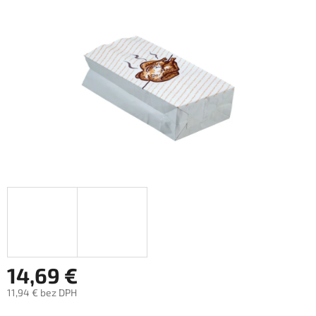
hviezdičiek.
14,69 €
11,94 € bez DPH
Jednotková