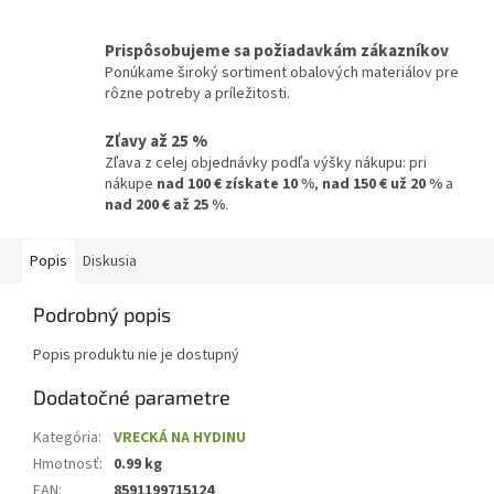
Prispôsobujeme sa požiadavkám zákazníkov
Ponúkame široký sortiment obalových materiálov pre
rôzne potreby a príležitosti.
Zľavy až 25 %
Zľava z celej objednávky podľa výšky nákupu: pri
nákupe
nad 100 € získate 10 %
,
nad 150 € už 20 %
a
nad 200 € až 25 %
.
Popis
Diskusia
Podrobný popis
Popis produktu nie je dostupný
Dodatočné parametre
Kategória
:
VRECKÁ NA HYDINU
Hmotnosť
:
0.99 kg
EAN
:
8591199715124