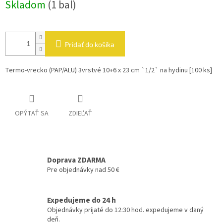
Skladom
(1 bal)
cena:
Pridať do košíka
Termo-vrecko (PAP/ALU) 3vrstvé 10+6 x 23 cm `1/2` na hydinu [100 ks]
OPÝTAŤ SA
ZDIEĽAŤ
Doprava ZDARMA
Pre objednávky nad 50 €
Expedujeme do 24 h
Objednávky prijaté do 12:30 hod. expedujeme v daný
deň.