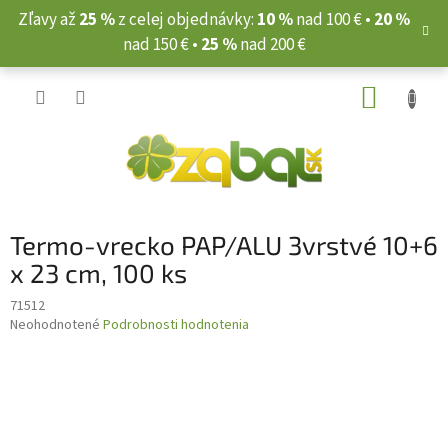
Prejsť
Zľavy až
25 %
z celej objednávky:
10 %
nad 100 € •
20 %
na
nad 150 € •
25 %
nad 200 €
obsah
NÁKUP
KOŠÍK
Termo-vrecko PAP/ALU 3vrstvé 10+6
x 23 cm, 100 ks
71512
Priemerné
Neohodnotené
Podrobnosti hodnotenia
hodnotenie
produktu
je
0,0
z
5