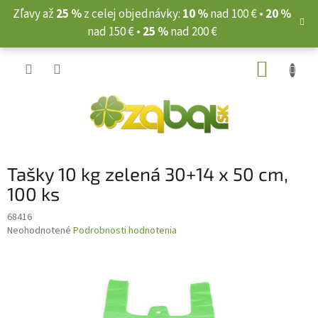
Prejsť
Zľavy až
25 %
z celej objednávky:
10 %
nad 100 € •
20 %
na
nad 150 € •
25 %
nad 200 €
obsah
NÁKUP
KOŠÍK
Tašky 10 kg zelená 30+14 x 50 cm,
100 ks
68416
Priemerné
Neohodnotené
Podrobnosti hodnotenia
hodnotenie
produktu
je
0,0
z
5