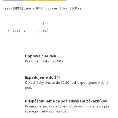
Taška (HDPE) zelená 30+14 x 50 cm `10kg` [100 ks]
OPÝTAŤ SA
ZDIEĽAŤ
Doprava ZDARMA
Pre objednávky nad 50 €
Expedujeme do 24 h
Objednávky prijaté do 12:30 hod. expedujeme v daný
deň.
Prispôsobujeme sa požiadavkám zákazníkov
Ponúkame široký sortiment obalových materiálov pre
rôzne potreby a príležitosti.