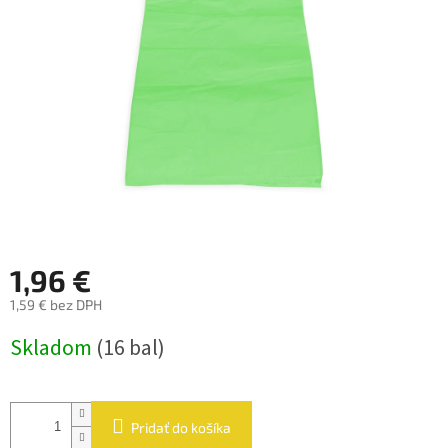
hviezdičiek.
1,96 €
1,59 € bez DPH
Jednotková
Skladom
(16 bal)
cena:
Pridať do košíka