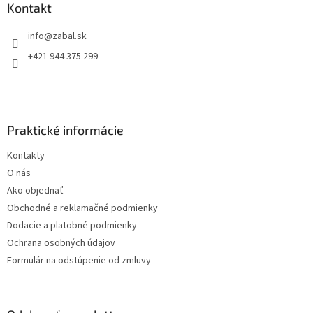
ä
Kontakt
t
info
@
zabal.sk
i
e
+421 944 375 299
Praktické informácie
Kontakty
O nás
Ako objednať
Obchodné a reklamačné podmienky
Dodacie a platobné podmienky
Ochrana osobných údajov
Formulár na odstúpenie od zmluvy