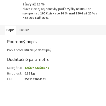
Zľavy až 25 %
Zľava z celej objednávky podľa výšky nákupu: pri
nákupe
nad 100 € získate 10 %
,
nad 150 € už 20 %
a
nad 200 € až 25 %
.
Popis
Diskusia
Podrobný popis
Popis produktu nie je dostupný
Dodatočné parametre
Kategória
:
TAŠKY KOŠIEĽKY
Hmotnosť
:
0.35 kg
EAN
:
8591199684161
Z
á
p