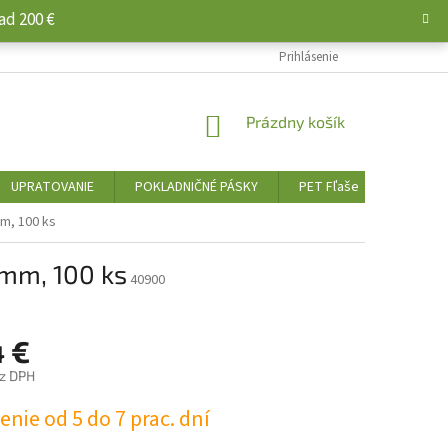
ad 200 €
Prihlásenie
NÁKUPNÝ
Prázdny košík
KOŠÍK
UPRATOVANIE
POKLADNIČNÉ PÁSKY
PET Fľaše
PALIVO 
m, 100 ks
 mm, 100 ks
40900
4 €
ez DPH
ová
nie od 5 do 7 prac. dní