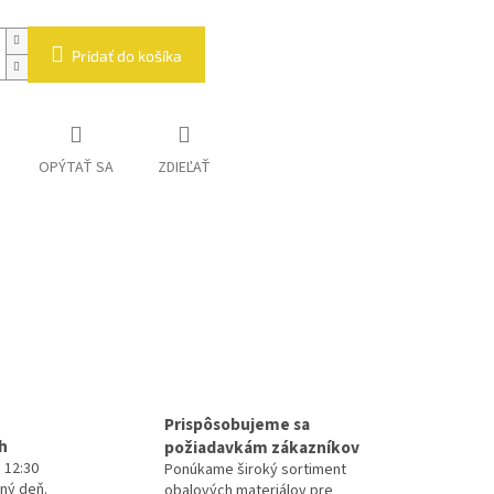
Pridať do košíka
OPÝTAŤ SA
ZDIEĽAŤ
Prispôsobujeme sa
h
požiadavkám zákazníkov
 12:30
Ponúkame široký sortiment
ný deň.
obalových materiálov pre