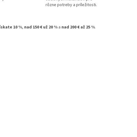
rôzne potreby a príležitosti.
získate 10 %
,
nad 150 € už 20 %
a
nad 200 € až 25 %
.