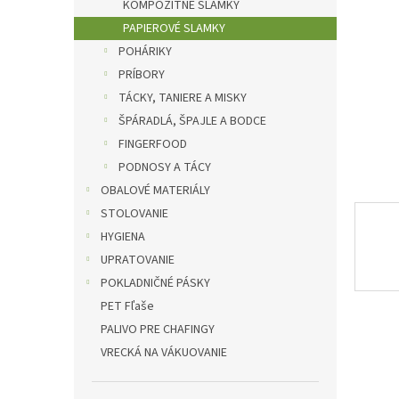
l
KOMPOZITNÉ SLAMKY
PAPIEROVÉ SLAMKY
POHÁRIKY
PRÍBORY
TÁCKY, TANIERE A MISKY
ŠPÁRADLÁ, ŠPAJLE A BODCE
FINGERFOOD
PODNOSY A TÁCY
OBALOVÉ MATERIÁLY
STOLOVANIE
HYGIENA
UPRATOVANIE
POKLADNIČNÉ PÁSKY
PET Fľaše
PALIVO PRE CHAFINGY
VRECKÁ NA VÁKUOVANIE