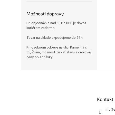
Možnosti dopravy
Pri objednávke nad 50 € s DPH je dovoz
kuriérom zadarmo.
Tovar na sklade expedujeme do 24 h
Pri osobnom odbere na ulici Kamenná č.
91, Žilina, možnosť získať zľavu z celkovej
ceny objednávky.
Z
á
p
ä
t
Kontakt
i
e
info
@