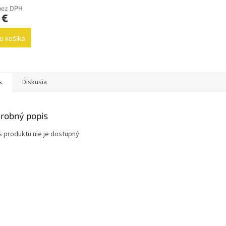
 bez DPH
 €
o košíka
s
Diskusia
robný popis
s produktu nie je dostupný