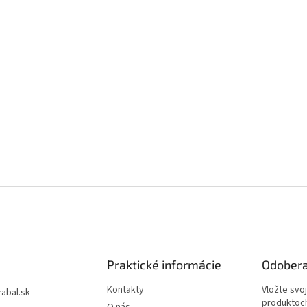
Praktické informácie
Odobera
Kontakty
Vložte svo
zabal.sk
produktoch
O nás