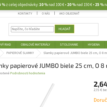
5 %
z celej objednávky:
10 %
nad 100 € •
20 %
nad 150 € •
25 %
n
KONTAKTY
O NÁS
AKO OBJEDNAŤ
HĽADAŤ
VÝ RIAD
OBALOVÉ MATERIÁLY
STOLOVANIE
HYGIENA
PAPIEROVÉ SLAMKY
Slamky papierové JUMBO biele 25 cm, O 8 m
ky papierové JUMBO biele 25 cm, O 8
né
notené
Podrobnosti hodnotenia
nie
2,6
u
2,15 € b
Jednotk
Doruče
cena:
iek.