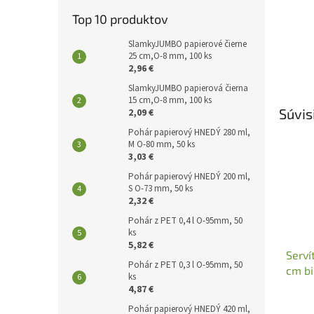
Top 10 produktov
SlamkyJUMBO papierové čierne
25 cm,O-8 mm, 100 ks
2,96 €
SlamkyJUMBO papierová čierna
15 cm,O-8 mm, 100 ks
Súvis
2,09 €
Pohár papierový HNEDÝ 280 ml,
M O-80 mm, 50 ks
3,03 €
Pohár papierový HNEDÝ 200 ml,
S O-73 mm, 50 ks
2,32 €
Pohár z PET 0,4 l O-95mm, 50
ks
5,82 €
Serví
Pohár z PET 0,3 l O-95mm, 50
cm bi
ks
4,87 €
Pohár papierový HNEDÝ 420 ml,