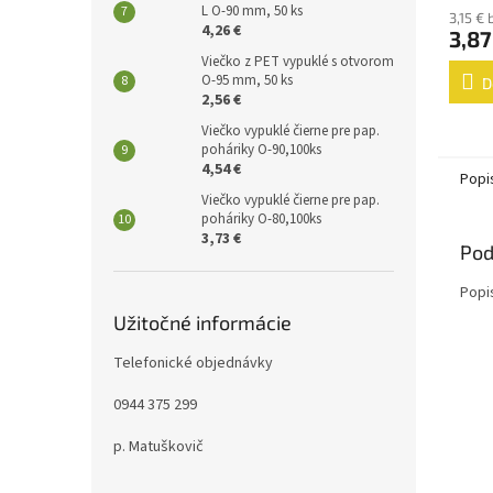
L O-90 mm, 50 ks
3,15 €
4,26 €
3,87
Viečko z PET vypuklé s otvorom
O-95 mm, 50 ks
D
2,56 €
Viečko vypuklé čierne pre pap.
poháriky O-90,100ks
4,54 €
Popi
Viečko vypuklé čierne pre pap.
poháriky O-80,100ks
3,73 €
Pod
Popi
Užitočné informácie
Telefonické objednávky
0944 375 299
p. Matuškovič