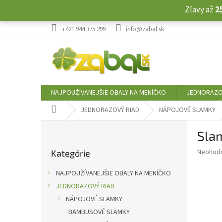
Prejsť
Zľavy až
2
na
obsah
+421 944 375 299
info@zabal.sk
NAJPOUŽÍVANEJŠIE OBALY NA MENÍČKO
JEDNORAZO
Domov
JEDNORAZOVÝ RIAD
NÁPOJOVÉ SLAMKY
B
Slam
o
Preskočiť
č
Priemer
Neohod
Kategórie
kategórie
n
hodnote
ý
produkt
NAJPOUŽÍVANEJŠIE OBALY NA MENÍČKO
p
je
JEDNORAZOVÝ RIAD
0,0
a
z
NÁPOJOVÉ SLAMKY
n
5
e
BAMBUSOVÉ SLAMKY
hviezdič