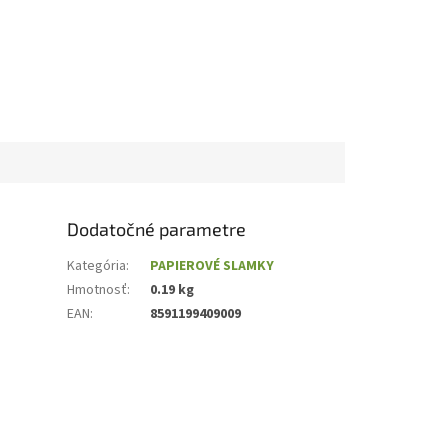
Dodatočné parametre
Kategória
:
PAPIEROVÉ SLAMKY
Hmotnosť
:
0.19 kg
EAN
:
8591199409009