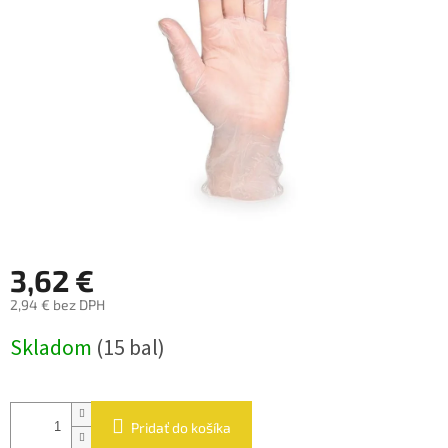
hviezdičiek.
3,62 €
2,94 € bez DPH
Jednotková
Skladom
(15 bal)
cena:
Pridať do košíka