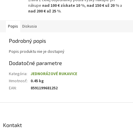
nákupe
nad 100 € získate 10 %
,
nad 150 € už 20 %
a
nad 200 € až 25 %
.
Popis
Diskusia
Podrobný popis
Popis produktu nie je dostupný
Dodatočné parametre
Kategória
:
JEDNORÁZOVÉ RUKAVICE
Hmotnosť
:
0.45 kg
EAN
:
8591199681252
Z
á
p
ä
Kontakt
t