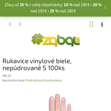
Prejsť
Zľavy až
25 %
z celej objednávky:
10 %
nad 100 € •
20 %
na
nad 150 € •
25 %
nad 200 €
obsah
NÁKUP
KOŠÍK
Rukavice vinylové biele,
nepúdrované S 100ks
68125
Priemerné
Neohodnotené
Podrobnosti hodnotenia
hodnotenie
produktu
je
0,0
z
5