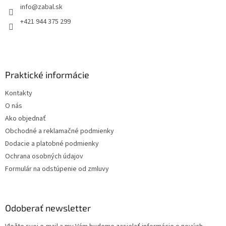
info
@
zabal.sk
i
e
+421 944 375 299
Praktické informácie
Kontakty
O nás
Ako objednať
Obchodné a reklamačné podmienky
Dodacie a platobné podmienky
Ochrana osobných údajov
Formulár na odstúpenie od zmluvy
Odoberať newsletter