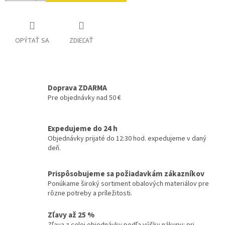
OPÝTAŤ SA
ZDIEĽAŤ
Doprava ZDARMA
Pre objednávky nad 50 €
Expedujeme do 24 h
Objednávky prijaté do 12:30 hod. expedujeme v daný
deň.
Prispôsobujeme sa požiadavkám zákazníkov
Ponúkame široký sortiment obalových materiálov pre
rôzne potreby a príležitosti.
Zľavy až 25 %
Zľava z celej objednávky podľa výšky nákupu: pri