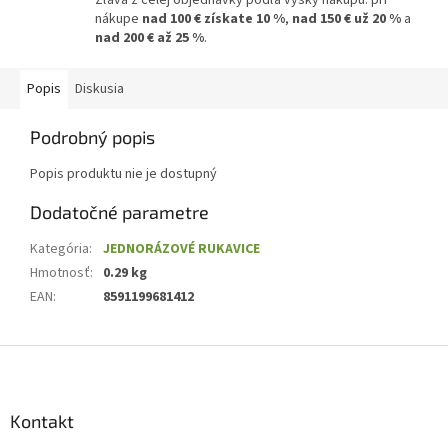
nákupe
nad 100 € získate 10 %
,
nad 150 € už 20 %
a
nad 200 € až 25 %
.
Popis
Diskusia
Podrobný popis
Popis produktu nie je dostupný
Dodatočné parametre
Kategória
:
JEDNORÁZOVÉ RUKAVICE
Hmotnosť
:
0.29 kg
EAN
:
8591199681412
Z
á
p
ä
Kontakt
t