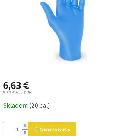
hviezdičiek.
6,63 €
5,39 € bez DPH
Jednotková
Skladom
(20 bal)
cena:
Pridať do košíka