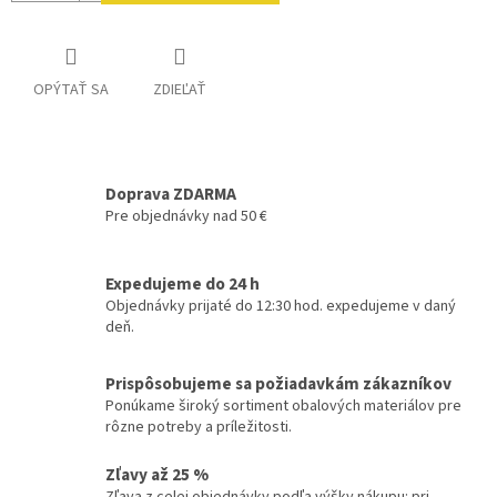
OPÝTAŤ SA
ZDIEĽAŤ
Doprava ZDARMA
Pre objednávky nad 50 €
Expedujeme do 24 h
Objednávky prijaté do 12:30 hod. expedujeme v daný
deň.
Prispôsobujeme sa požiadavkám zákazníkov
Ponúkame široký sortiment obalových materiálov pre
rôzne potreby a príležitosti.
Zľavy až 25 %
Zľava z celej objednávky podľa výšky nákupu: pri