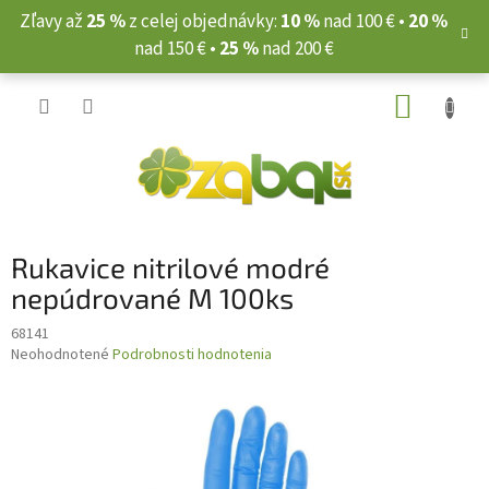
Prejsť
Zľavy až
25 %
z celej objednávky:
10 %
nad 100 € •
20 %
na
nad 150 € •
25 %
nad 200 €
obsah
NÁKUP
KOŠÍK
Rukavice nitrilové modré
nepúdrované M 100ks
68141
Priemerné
Neohodnotené
Podrobnosti hodnotenia
hodnotenie
produktu
je
0,0
z
5