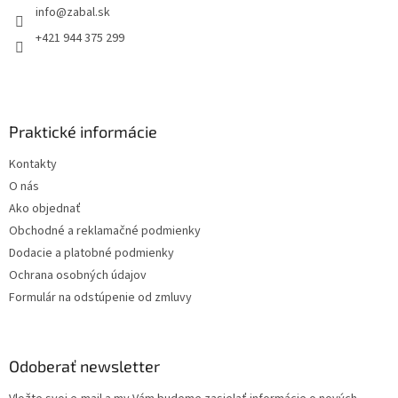
info
@
zabal.sk
i
e
+421 944 375 299
Praktické informácie
Kontakty
O nás
Ako objednať
Obchodné a reklamačné podmienky
Dodacie a platobné podmienky
Ochrana osobných údajov
Formulár na odstúpenie od zmluvy
Odoberať newsletter