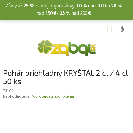
Prejsť
Zľavy až
25 %
z celej objednávky:
10 %
nad 100 € •
20 %
na
nad 150 € •
25 %
nad 200 €
obsah
NÁKUP
KOŠÍK
Pohár priehľadný KRYŠTÁL 2 cl / 4 cl,
50 ks
73104
Priemerné
Neohodnotené
Podrobnosti hodnotenia
hodnotenie
produktu
je
0,0
z
5