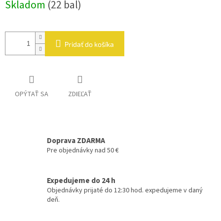
Skladom
(22 bal)
cena:
Pridať do košíka
OPÝTAŤ SA
ZDIEĽAŤ
Doprava ZDARMA
Pre objednávky nad 50 €
Expedujeme do 24 h
Objednávky prijaté do 12:30 hod. expedujeme v daný
deň.