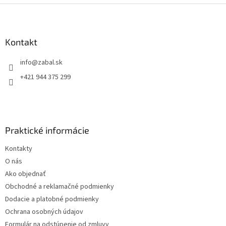
Z
á
p
ä
Kontakt
t
info
@
zabal.sk
i
e
+421 944 375 299
Praktické informácie
Kontakty
O nás
Ako objednať
Obchodné a reklamačné podmienky
Dodacie a platobné podmienky
Ochrana osobných údajov
Formulár na odstúpenie od zmluvy