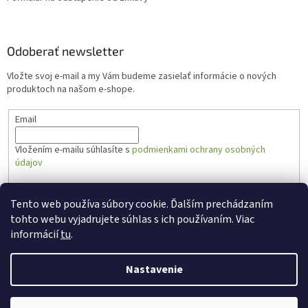
Odoberať newsletter
Vložte svoj e-mail a my Vám budeme zasielať informácie o nových
produktoch na našom e-shope.
Email
Vložením e-mailu súhlasíte s
podmienkami ochrany osobných
údajov
PRIHLÁSIŤ SA
Tento web používa súbory cookie. Ďalším prechádzaním
tohto webu vyjadrujete súhlas s ich používaním. Viac
informácií
tu
.
Vytvoril Shoptet
Nastavenie
Copyright 2026
Zabal.sk
. Všetky práva vyhradené.