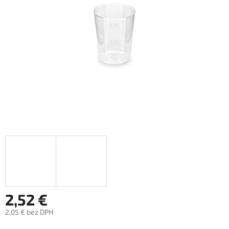
hviezdičiek.
2,52 €
2,05 € bez DPH
Jednotková