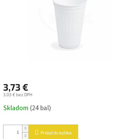
hviezdičiek.
3,73 €
3,03 € bez DPH
Jednotková
Skladom
(24 bal)
cena:
Pridať do košíka