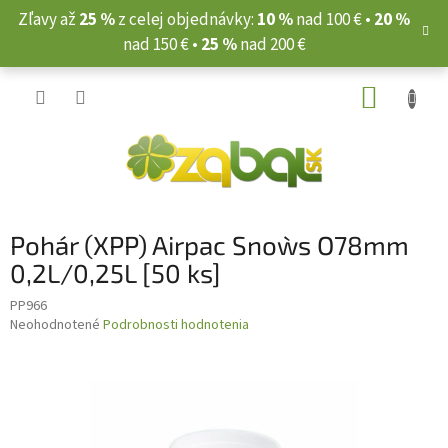
Prejsť
Zľavy až
25 %
z celej objednávky:
10 %
nad 100 € •
20 %
na
nad 150 € •
25 %
nad 200 €
obsah
NÁKUP
KOŠÍK
Pohár (XPP) Airpac Snow`s O78mm
0,2L/0,25L [50 ks]
PP966
Priemerné
Neohodnotené
Podrobnosti hodnotenia
hodnotenie
produktu
je
0,0
z
5