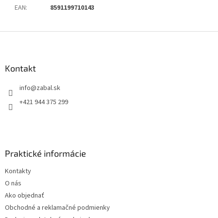
EAN
:
8591199710143
Z
á
p
ä
Kontakt
t
info
@
zabal.sk
i
e
+421 944 375 299
Praktické informácie
Kontakty
O nás
Ako objednať
Obchodné a reklamačné podmienky