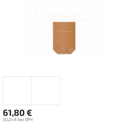
hviezdičiek.
61,80 €
50,24 € bez DPH
Jednotková