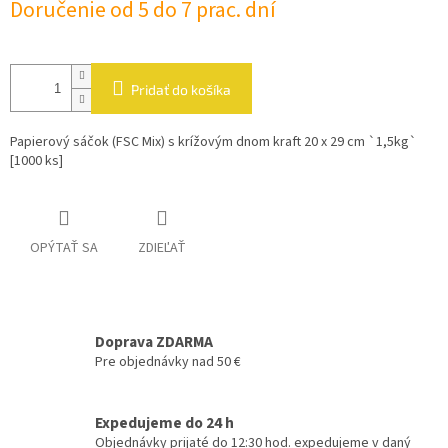
Doručenie od 5 do 7 prac. dní
cena:
Pridať do košíka
Papierový sáčok (FSC Mix) s krížovým dnom kraft 20 x 29 cm `1,5kg`
[1000 ks]
OPÝTAŤ SA
ZDIEĽAŤ
Doprava ZDARMA
Pre objednávky nad 50 €
Expedujeme do 24 h
Objednávky prijaté do 12:30 hod. expedujeme v daný