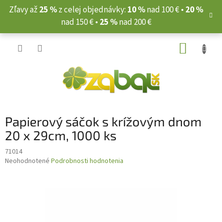
Prejsť
Zľavy až
25 %
z celej objednávky:
10 %
nad 100 € •
20 %
na
nad 150 € •
25 %
nad 200 €
obsah
NÁKUP
KOŠÍK
Papierový sáčok s krížovým dnom
20 x 29cm, 1000 ks
71014
Priemerné
Neohodnotené
Podrobnosti hodnotenia
hodnotenie
produktu
je
0,0
z
5