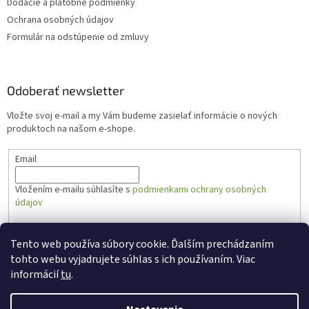
Dodacie a platobné podmienky
Ochrana osobných údajov
Formulár na odstúpenie od zmluvy
Odoberať newsletter
Vložte svoj e-mail a my Vám budeme zasielať informácie o nových
produktoch na našom e-shope.
Email
Vložením e-mailu súhlasíte s
podmienkami ochrany osobných
údajov
PRIHLÁSIŤ SA
Tento web používa súbory cookie. Ďalším prechádzaním
tohto webu vyjadrujete súhlas s ich používaním. Viac
informácií
tu
.
Vytvoril Shoptet