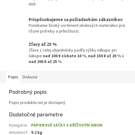
deň.
Prispôsobujeme sa požiadavkám zákazníkov
Ponúkame široký sortiment obalových materiálov pre
rôzne potreby a príležitosti.
Zľavy až 25 %
Zľava z celej objednávky podľa výšky nákupu: pri
nákupe
nad 100 € získate 10 %
,
nad 150 € už 20 %
a
nad 200 € až 25 %
.
Popis
Diskusia
Podrobný popis
Popis produktu nie je dostupný
Dodatočné parametre
Kategória
:
PAPIEROVÉ SÁČKY S KŘÍŽOVÝM DNOM
Hmotnosť
:
9.2 kg