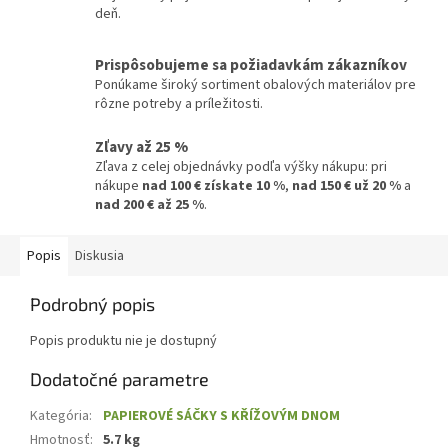
deň.
Prispôsobujeme sa požiadavkám zákazníkov
Ponúkame široký sortiment obalových materiálov pre
rôzne potreby a príležitosti.
Zľavy až 25 %
Zľava z celej objednávky podľa výšky nákupu: pri
nákupe
nad 100 € získate 10 %
,
nad 150 € už 20 %
a
nad 200 € až 25 %
.
Popis
Diskusia
Podrobný popis
Popis produktu nie je dostupný
Dodatočné parametre
Kategória
:
PAPIEROVÉ SÁČKY S KŘÍŽOVÝM DNOM
Hmotnosť
:
5.7 kg