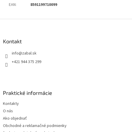
EAN
:
8591199710099
Z
á
p
ä
Kontakt
t
info
@
zabal.sk
i
e
+421 944 375 299
Praktické informácie
Kontakty
O nás
Ako objednať
Obchodné a reklamačné podmienky