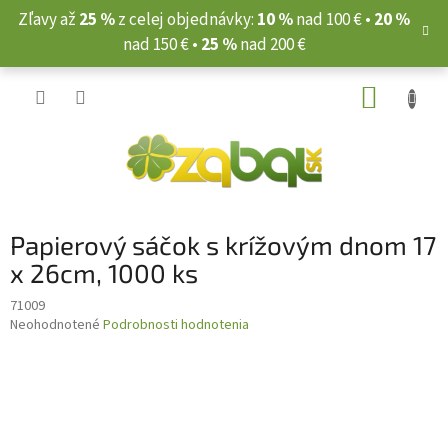
Prejsť
Zľavy až
25 %
z celej objednávky:
10 %
nad 100 € •
20 %
na
nad 150 € •
25 %
nad 200 €
obsah
NÁKUP
KOŠÍK
Papierový sáčok s krížovým dnom 17
x 26cm, 1000 ks
71009
Priemerné
Neohodnotené
Podrobnosti hodnotenia
hodnotenie
produktu
je
0,0
z
5