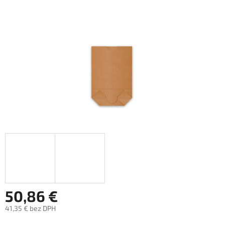
hviezdičiek.
50,86 €
41,35 € bez DPH
Jednotková