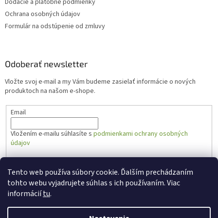
Dodacie a platobné podmienky
Ochrana osobných údajov
Formulár na odstúpenie od zmluvy
Odoberať newsletter
Vložte svoj e-mail a my Vám budeme zasielať informácie o nových
produktoch na našom e-shope.
Email
Vložením e-mailu súhlasíte s
podmienkami ochrany osobných
údajov
PRIHLÁSIŤ SA
Tento web používa súbory cookie. Ďalším prechádzaním
tohto webu vyjadrujete súhlas s ich používaním. Viac
informácií
tu
.
Vytvoril Shoptet