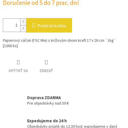
Doručenie od 5 do 7 prac. dní
cena:
Pridať do košíka
Papierový sáčok (FSC Mix) s krížovým dnom kraft 17 x 26 cm `1kg`
[1000 ks]
OPÝTAŤ SA
ZDIEĽAŤ
Doprava ZDARMA
Pre objednávky nad 50 €
Expedujeme do 24 h
Objednávky prijaté do 12:30 hod. expedujeme v daný