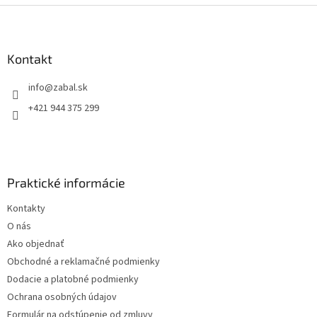
Z
á
p
ä
Kontakt
t
info
@
zabal.sk
i
e
+421 944 375 299
Praktické informácie
Kontakty
O nás
Ako objednať
Obchodné a reklamačné podmienky
Dodacie a platobné podmienky
Ochrana osobných údajov
Formulár na odstúpenie od zmluvy