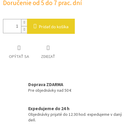
Doručenie od 5 do 7 prac. dní
cena:
Pridať do košíka
OPÝTAŤ SA
ZDIEĽAŤ
Doprava ZDARMA
Pre objednávky nad 50 €
Expedujeme do 24 h
Objednávky prijaté do 12:30 hod. expedujeme v daný
deň.