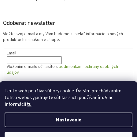
Odoberať newsletter
Vložte svoj e-mail a my Vám budeme zasielať informácie o nových
produktoch na našom e-shope.
Email
Vložením e-mailu súhlasíte s
podmienkami ochrany osobných
údajov
PRIHLÁSIŤ SA
Tento web používa súbory cookie. Ďalším prechádzaním
tohto webu vyjadrujete súhlas s ich používaním. Viac
informácií
tu
.
Vytvoril Shoptet
Nastavenie
Copyright 2026
Zabal.sk
. Všetky práva vyhradené.