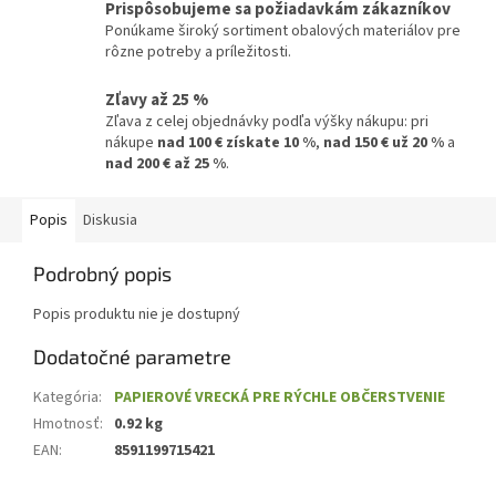
Prispôsobujeme sa požiadavkám zákazníkov
Ponúkame široký sortiment obalových materiálov pre
rôzne potreby a príležitosti.
Zľavy až 25 %
Zľava z celej objednávky podľa výšky nákupu: pri
nákupe
nad 100 € získate 10 %
,
nad 150 € už 20 %
a
nad 200 € až 25 %
.
Popis
Diskusia
Podrobný popis
Popis produktu nie je dostupný
Dodatočné parametre
Kategória
:
PAPIEROVÉ VRECKÁ PRE RÝCHLE OBČERSTVENIE
Hmotnosť
:
0.92 kg
EAN
:
8591199715421