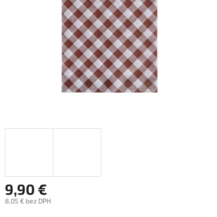
hviezdičiek.
9,90 €
8,05 € bez DPH
Jednotková