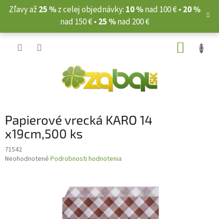
Prejsť
Zľavy až
25 %
z celej objednávky:
10 %
nad 100 € •
20 %
na
nad 150 € •
25 %
nad 200 €
obsah
NÁKUP
KOŠÍK
Papierové vrecká KARO 14
x19cm,500 ks
71542
Priemerné
Neohodnotené
Podrobnosti hodnotenia
hodnotenie
produktu
je
0,0
z
5