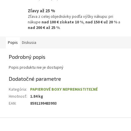
Zľavy až 25 %
Zľava z celej objednávky podľa výšky nákupu: pri
nákupe
nad 100 € získate 10 %
,
nad 150 € už 20 %
a
nad 200 € až 25 %
.
Popis
Diskusia
Podrobný popis
Popis produktu nie je dostupný
Dodatočné parametre
Kategória
:
PAPIEROVÉ BOXY NEPREMASTITEĽNÉ
Hmotnosť
:
1.84 kg
EAN
:
8591199483993
Z
á