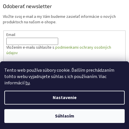
Odoberať newsletter
Vložte svoj e-mail a my Vám budeme zasielať informácie o nových
produktoch na našom e-shope.
Email
Vložením e-mailu súhlasíte s
podmienkami ochrany osobných
údajov
PRIHLÁSIŤ SA
Tento web používa súbory cookie. Ďalším prechádzaním
tohto webu vyjadrujete súhlas s ich používaním. Viac
informácií
tu
.
Vytvoril Shoptet
Nastavenie
Copyright 2026
Zabal.sk
. Všetky práva vyhradené.
Súhlasím
Created by Gaelta