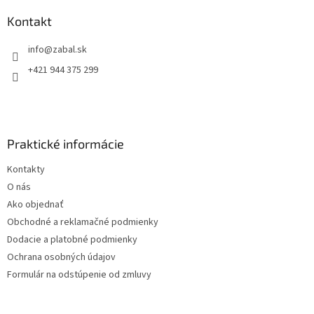
p
ä
Kontakt
t
info
@
zabal.sk
i
e
+421 944 375 299
Praktické informácie
Kontakty
O nás
Ako objednať
Obchodné a reklamačné podmienky
Dodacie a platobné podmienky
Ochrana osobných údajov
Formulár na odstúpenie od zmluvy