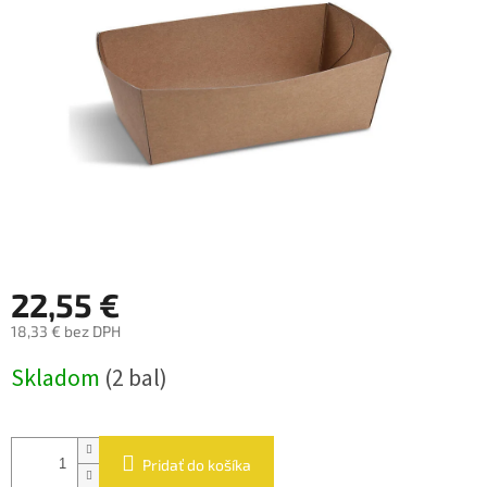
hviezdičiek.
22,55 €
18,33 € bez DPH
Jednotková
Skladom
(2 bal)
cena:
Pridať do košíka