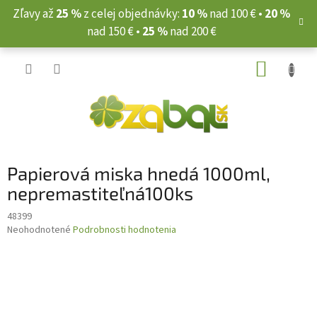
Prejsť
Zľavy až
25 %
z celej objednávky:
10 %
nad 100 € •
20 %
na
nad 150 € •
25 %
nad 200 €
obsah
NÁKUP
KOŠÍK
Papierová miska hnedá 1000ml,
nepremastiteľná100ks
48399
Priemerné
Neohodnotené
Podrobnosti hodnotenia
hodnotenie
produktu
je
0,0
z
5