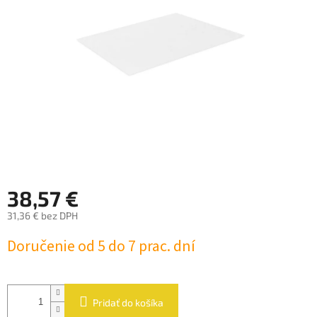
hviezdičiek.
38,57 €
31,36 € bez DPH
Jednotková
Doručenie od 5 do 7 prac. dní
cena:
Pridať do košíka