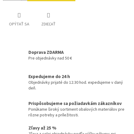
OPÝTAŤ SA
ZDIEĽAŤ
Doprava ZDARMA
Pre objednávky nad 50 €
Expedujeme do 24 h
Objednávky prijaté do 12:30 hod. expedujeme v daný
deň.
Prispôsobujeme sa požiadavkám zákazníkov
Ponúkame široký sortiment obalových materiálov pre
rôzne potreby a príležitosti.
Zľavy až 25 %
Zľava z celej objednávky podľa výšky nákupu: pri