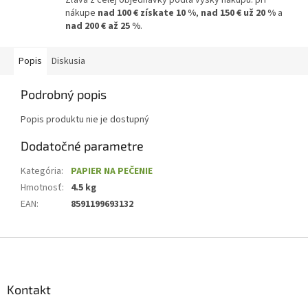
nákupe
nad 100 € získate 10 %
,
nad 150 € už 20 %
a
nad 200 € až 25 %
.
Popis
Diskusia
Podrobný popis
Popis produktu nie je dostupný
Dodatočné parametre
Kategória
:
PAPIER NA PEČENIE
Hmotnosť
:
4.5 kg
EAN
:
8591199693132
Z
á
p
ä
Kontakt
t