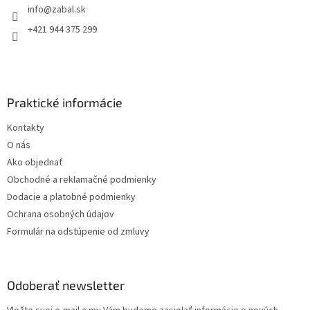
info
@
zabal.sk
i
e
+421 944 375 299
Praktické informácie
Kontakty
O nás
Ako objednať
Obchodné a reklamačné podmienky
Dodacie a platobné podmienky
Ochrana osobných údajov
Formulár na odstúpenie od zmluvy
Odoberať newsletter