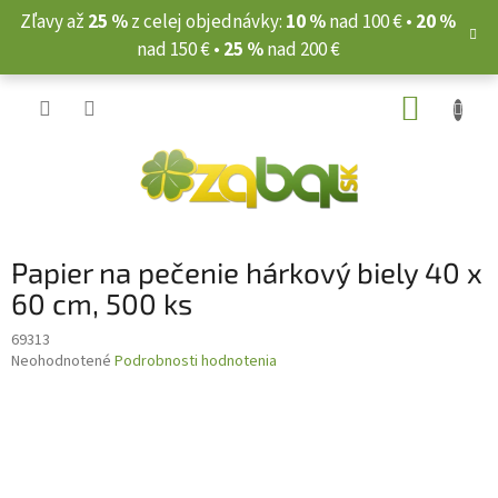
Prejsť
Zľavy až
25 %
z celej objednávky:
10 %
nad 100 € •
20 %
na
nad 150 € •
25 %
nad 200 €
obsah
NÁKUP
KOŠÍK
Papier na pečenie hárkový biely 40 x
60 cm, 500 ks
69313
Priemerné
Neohodnotené
Podrobnosti hodnotenia
hodnotenie
produktu
je
0,0
z
5