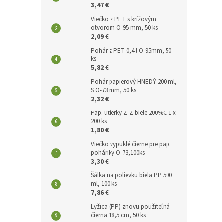
3,47 €
Viečko z PET s krížovým
otvorom O-95 mm, 50 ks
2,09 €
Pohár z PET 0,4 l O-95mm, 50
ks
5,82 €
Pohár papierový HNEDÝ 200 ml,
S O-73 mm, 50 ks
2,32 €
Pap. utierky Z-Z biele 200%C 1 x
200 ks
1,80 €
Viečko vypuklé čierne pre pap.
poháriky O-73,100ks
3,30 €
Šálka na polievku biela PP 500
ml, 100 ks
7,86 €
Lyžica (PP) znovu použiteľná
čierna 18,5 cm, 50 ks