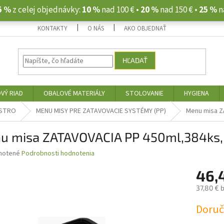
5 %
z celej objednávky:
10 %
nad 100 € •
20 %
nad 150 € •
25 %
n
KONTAKTY
O NÁS
AKO OBJEDNAŤ
HĽADAŤ
VÝ RIAD
OBALOVÉ MATERIÁLY
STOLOVANIE
HYGIENA
ASTRO
MENU MISY PRE ZATAVOVACIE SYSTÉMY (PP)
Menu misa Z
u misa ZATAVOVACIA PP 450ml,384ks
né
notené
Podrobnosti hodnotenia
nie
46,
u
37,80 € 
Jednotk
Doruče
cena:
iek.