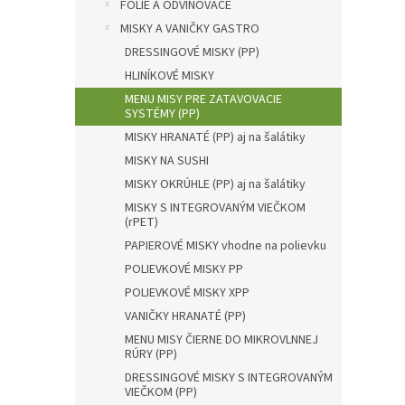
l
FÓLIE A ODVINOVAČE
MISKY A VANIČKY GASTRO
DRESSINGOVÉ MISKY (PP)
HLINÍKOVÉ MISKY
MENU MISY PRE ZATAVOVACIE
SYSTÉMY (PP)
MISKY HRANATÉ (PP) aj na šalátiky
MISKY NA SUSHI
MISKY OKRÚHLE (PP) aj na šalátiky
MISKY S INTEGROVANÝM VIEČKOM
(rPET)
PAPIEROVÉ MISKY vhodne na polievku
POLIEVKOVÉ MISKY PP
POLIEVKOVÉ MISKY XPP
VANIČKY HRANATÉ (PP)
MENU MISY ČIERNE DO MIKROVLNNEJ
RÚRY (PP)
DRESSINGOVÉ MISKY S INTEGROVANÝM
VIEČKOM (PP)