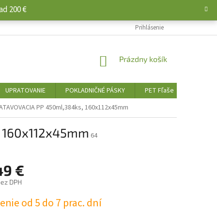
ad 200 €
Prihlásenie
NÁKUPNÝ
Prázdny košík
KOŠÍK
UPRATOVANIE
POKLADNIČNÉ PÁSKY
PET Fľaše
PALIVO 
ATAVOVACIA PP 450ml,384ks, 160x112x45mm
, 160x112x45mm
64
49 €
bez DPH
ová
nie od 5 do 7 prac. dní