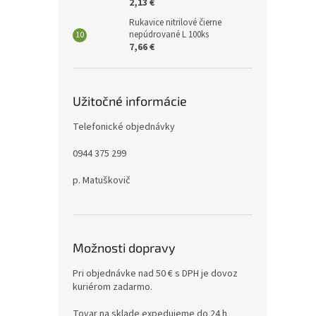
2,13 €
Rukavice nitrilové čierne
nepúdrované L 100ks
7,66 €
Užitočné informácie
Telefonické objednávky
0944 375 299
p. Matuškovič
Možnosti dopravy
Pri objednávke nad 50 € s DPH je dovoz
kuriérom zadarmo.
Tovar na sklade expedujeme do 24 h