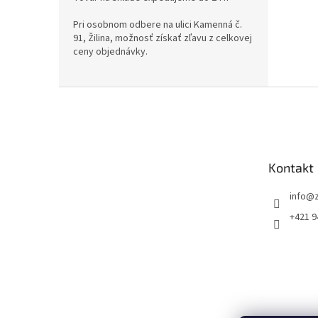
Pri osobnom odbere na ulici Kamenná č.
91, Žilina, možnosť získať zľavu z celkovej
ceny objednávky.
Z
á
p
ä
t
Kontakt
i
e
info
@
+421 9