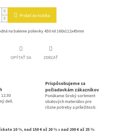
Pridať do košíka
odná na balenie polievky 450 ml 160x112x45mm
OPÝTAŤ SA
ZDIEĽAŤ
Prispôsobujeme sa
h
požiadavkám zákazníkov
 12:30
Ponúkame široký sortiment
ný deň.
obalových materiálov pre
rôzne potreby a príležitosti.
získate 10 %
,
nad 150 € už 20 %
a
nad 200 € až 25 %
.