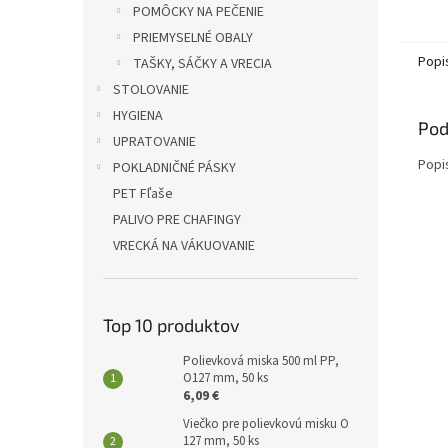
POMÔCKY NA PEČENIE
PRIEMYSELNÉ OBALY
Popi
TAŠKY, SÁČKY A VRECIA
STOLOVANIE
HYGIENA
Pod
UPRATOVANIE
Popi
POKLADNIČNÉ PÁSKY
PET Fľaše
PALIVO PRE CHAFINGY
VRECKÁ NA VÁKUOVANIE
Top 10 produktov
Polievková miska 500 ml PP,
O127 mm, 50 ks
6,09 €
Viečko pre polievkovú misku O
127 mm, 50 ks