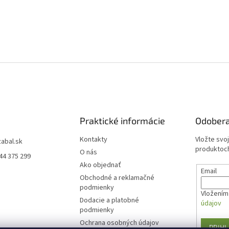
Praktické informácie
Odobera
Kontakty
Vložte svo
zabal.sk
produktoch
O nás
44 375 299
Ako objednať
Email
Obchodné a reklamačné
podmienky
Vložením 
Dodacie a platobné
údajov
podmienky
Ochrana osobných údajov
PRIHL