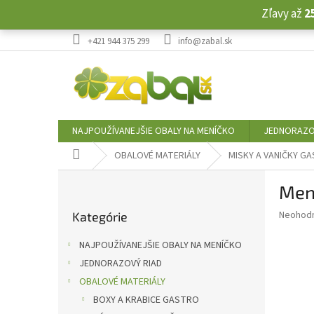
Prejsť
Zľavy až
2
na
obsah
+421 944 375 299
info@zabal.sk
NAJPOUŽÍVANEJŠIE OBALY NA MENÍČKO
JEDNORAZO
Domov
OBALOVÉ MATERIÁLY
MISKY A VANIČKY G
B
Men
o
Preskočiť
č
Priemer
Neohod
Kategórie
kategórie
n
hodnote
ý
produkt
NAJPOUŽÍVANEJŠIE OBALY NA MENÍČKO
p
je
JEDNORAZOVÝ RIAD
0,0
a
z
OBALOVÉ MATERIÁLY
n
5
e
BOXY A KRABICE GASTRO
hviezdič