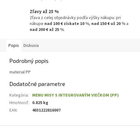
Zľavy až 25 %
Zľava z celej objednávky podľa výšky nákupu: pri
nákupe
nad 100 € získate 10 %
,
nad 150 € už 20 %
a
nad 200 € až 25 %
.
Popis
Diskusia
Podrobný popis
material PP
Dodatočné parametre
Kategória
:
MENU MISY S INTEGROVANÝM VIEČKOM (PP)
Hmotnosť
:
0.825 kg
EAN
:
4031222816007
Z
á