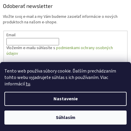
Odoberať newsletter
Vložte svoj e-mail a my Vám budeme zasielať informácie o nových
produktoch na našom e-shope.
Email
Vložením e-mailu súhlasíte s
podmienkami ochrany osobných
údajov
PRIHLÁSIŤ SA
Tento web používa súbory cookie. Ďalším prechádzaním
tohto webu vyjadrujete súhlas s ich používaním. Viac
informácií
tu
.
Vytvoril Shoptet
Nastavenie
Copyright 2026
Zabal.sk
. Všetky práva vyhradené.
Súhlasím
Created by Gaelta