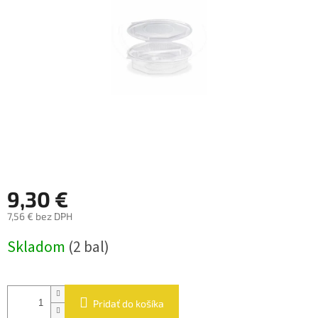
hviezdičiek.
9,30 €
7,56 € bez DPH
Jednotková
Skladom
(2 bal)
cena:
Pridať do košíka