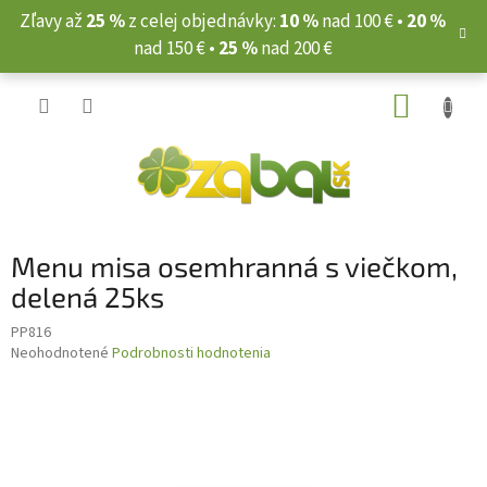
Prejsť
Zľavy až
25 %
z celej objednávky:
10 %
nad 100 € •
20 %
na
nad 150 € •
25 %
nad 200 €
obsah
NÁKUP
KOŠÍK
Menu misa osemhranná s viečkom,
delená 25ks
PP816
Priemerné
Neohodnotené
Podrobnosti hodnotenia
hodnotenie
produktu
je
0,0
z
5