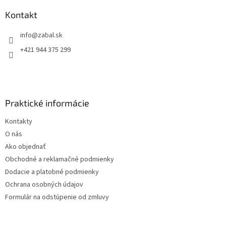
p
ä
Kontakt
t
info
@
zabal.sk
i
e
+421 944 375 299
Praktické informácie
Kontakty
O nás
Ako objednať
Obchodné a reklamačné podmienky
Dodacie a platobné podmienky
Ochrana osobných údajov
Formulár na odstúpenie od zmluvy