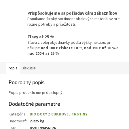
Prispôsobujeme sa požiadavkám zákazníkov
Ponúkame široký sortiment obalových materiálov pre
rôzne potreby a príležitosti.
Zľavy až 25 %
Zľava z celej objednávky podľa výšky nákupu: pri
nákupe
nad 100 € získate 10 %
,
nad 150 € už 20 %
a
nad 200 € až 25 %
.
Popis
Diskusia
Podrobný popis
Popis produktu nie je dostupný
Dodatočné parametre
Kategória
:
BIO BOXY Z CUKROVEJ TRSTINY
Hmotnosť
:
2.225 kg
EAN
:
8591199456126