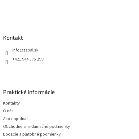
Z
á
p
ä
Kontakt
t
info
@
zabal.sk
i
e
+421 944 375 299
Praktické informácie
Kontakty
O nás
Ako objednať
Obchodné a reklamačné podmienky
Dodacie a platobné podmienky