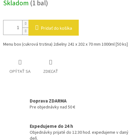
Skladom
(1 bal)
cena:
Pridať do košíka
Menu box (cukrová trstina) 2dielny 241 x 202 x 70 mm 1000ml [50 ks]
OPÝTAŤ SA
ZDIEĽAŤ
Doprava ZDARMA
Pre objednávky nad 50 €
Expedujeme do 24 h
Objednávky prijaté do 12:30 hod. expedujeme v daný
deň.