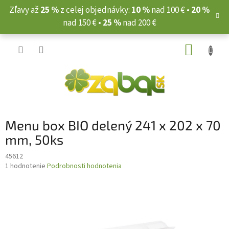
Prejsť
Zľavy až
25 %
z celej objednávky:
10 %
nad 100 € •
20 %
na
nad 150 € •
25 %
nad 200 €
obsah
NÁKUP
KOŠÍK
Menu box BIO delený 241 x 202 x 70
mm, 50ks
45612
Priemerné
1 hodnotenie
Podrobnosti hodnotenia
hodnotenie
produktu
je
5,0
z
5