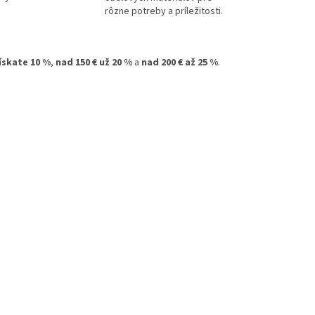
rôzne potreby a príležitosti.
získate 10 %
,
nad 150 € už 20 %
a
nad 200 € až 25 %
.