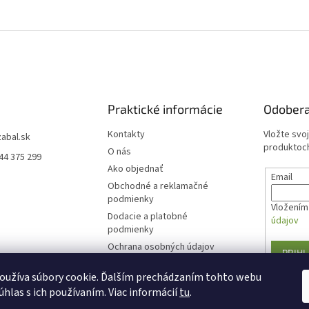
Praktické informácie
Odobera
Kontakty
Vložte svo
zabal.sk
produktoch
O nás
44 375 299
Ako objednať
Email
Obchodné a reklamačné
podmienky
Vložením 
Dodacie a platobné
údajov
podmienky
Ochrana osobných údajov
PRIHL
Formulár na odstúpenie od
oužíva súbory cookie. Ďalším prechádzaním tohto webu
zmluvy
úhlas s ich používaním. Viac informácií
tu
.