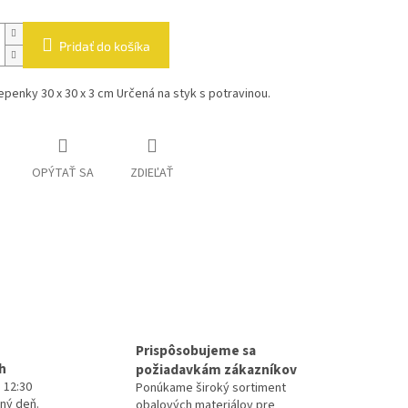
Pridať do košíka
 lepenky 30 x 30 x 3 cm Určená na styk s potravinou.
OPÝTAŤ SA
ZDIEĽAŤ
Prispôsobujeme sa
h
požiadavkám zákazníkov
 12:30
Ponúkame široký sortiment
ný deň.
obalových materiálov pre