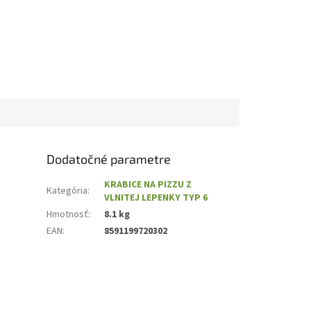
Dodatočné parametre
KRABICE NA PIZZU Z
Kategória
:
VLNITEJ LEPENKY TYP 6
Hmotnosť
:
8.1 kg
EAN
:
8591199720302