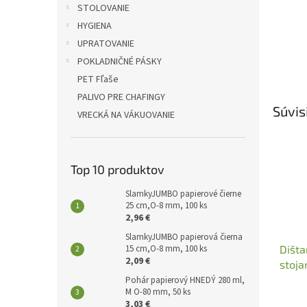
STOLOVANIE
HYGIENA
UPRATOVANIE
POKLADNIČNÉ PÁSKY
PET Fľaše
PALIVO PRE CHAFINGY
Súvis
VRECKÁ NA VÁKUOVANIE
Top 10 produktov
SlamkyJUMBO papierové čierne
25 cm,O-8 mm, 100 ks
2,96 €
SlamkyJUMBO papierová čierna
15 cm,O-8 mm, 100 ks
Dišta
2,09 €
stoja
Pohár papierový HNEDÝ 280 ml,
M O-80 mm, 50 ks
3,03 €