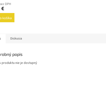
 bez DPH
 €
o košíka
s
Diskusia
robný popis
s produktu nie je dostupný