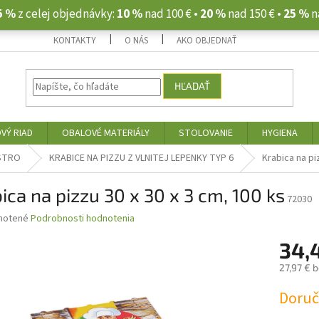
5 %
z celej objednávky:
10 %
nad 100 € •
20 %
nad 150 € •
25 %
n
KONTAKTY
O NÁS
AKO OBJEDNAŤ
HĽADAŤ
VÝ RIAD
OBALOVÉ MATERIÁLY
STOLOVANIE
HYGIENA
ASTRO
KRABICE NA PIZZU Z VLNITEJ LEPENKY TYP 6
Krabica na pi
ica na pizzu 30 x 30 x 3 cm, 100 ks
72030
né
notené
Podrobnosti hodnotenia
nie
34,
u
27,97 € 
Jednotk
Doruče
cena:
iek.