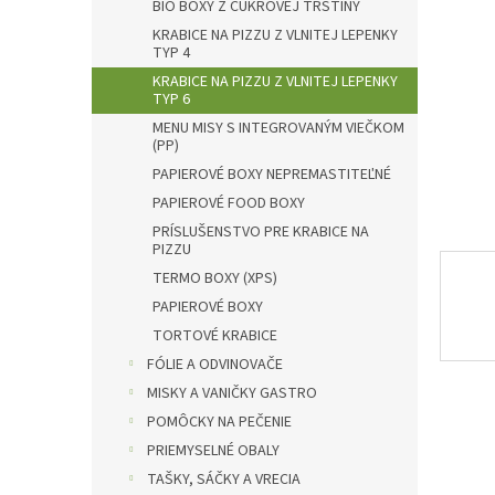
l
BIO BOXY Z CUKROVEJ TRSTINY
KRABICE NA PIZZU Z VLNITEJ LEPENKY
TYP 4
KRABICE NA PIZZU Z VLNITEJ LEPENKY
TYP 6
MENU MISY S INTEGROVANÝM VIEČKOM
(PP)
PAPIEROVÉ BOXY NEPREMASTITEĽNÉ
PAPIEROVÉ FOOD BOXY
PRÍSLUŠENSTVO PRE KRABICE NA
PIZZU
TERMO BOXY (XPS)
PAPIEROVÉ BOXY
TORTOVÉ KRABICE
FÓLIE A ODVINOVAČE
MISKY A VANIČKY GASTRO
POMÔCKY NA PEČENIE
PRIEMYSELNÉ OBALY
TAŠKY, SÁČKY A VRECIA