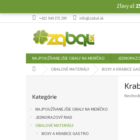
Prejsť
Zľavy až
2
na
obsah
+421 944 375 299
info@zabal.sk
NAJPOUŽÍVANEJŠIE OBALY NA MENÍČKO
JEDNORAZO
Domov
OBALOVÉ MATERIÁLY
BOXY A KRABICE G
B
Krab
o
Preskočiť
č
Priemer
Neohod
Kategórie
kategórie
n
hodnote
ý
produkt
NAJPOUŽÍVANEJŠIE OBALY NA MENÍČKO
p
je
JEDNORAZOVÝ RIAD
0,0
a
z
OBALOVÉ MATERIÁLY
n
5
e
BOXY A KRABICE GASTRO
hviezdič