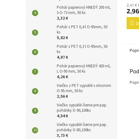
2,41 €
Pohár papierový HNEDÝ 200 ml,
2,96
S O-73 mm, 50 ks
2,32 €
D
Pohár z PET 0,4 l O-95mm, 50
ks
5,82 €
Pohár z PET 0,3 l O-95mm, 50
Popi
ks
4,87 €
Pohár papierový HNEDÝ 420 ml,
Pod
L O-90 mm, 50 ks
4,26 €
Popi
Viečko z PET vypuklé s otvorom
O-95 mm, 50 ks
2,56 €
Viečko vypuklé čierne pre pap.
poháriky O-90,100ks
4,54 €
Viečko vypuklé čierne pre pap.
poháriky O-80,100ks
3,73 €