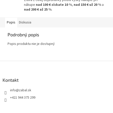
nákupe
nad 100 € získate 10 %
,
nad 150 € už 20 %
a
nad 200 € až 25 %
.
Popis
Diskusia
Podrobný popis
Popis produktu nie je dostupný
Z
á
p
ä
Kontakt
t
info
@
zabal.sk
i
e
+421 944 375 299