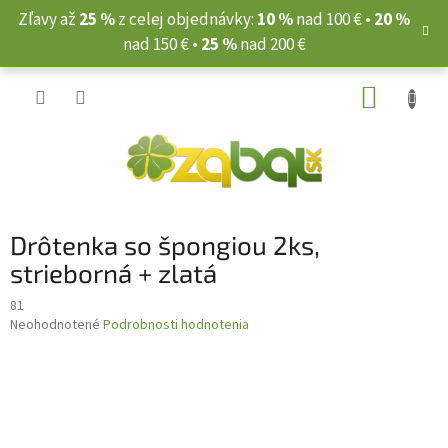
Prejsť
Zľavy až
25 %
z celej objednávky:
10 %
nad 100 € •
20 %
na
nad 150 € •
25 %
nad 200 €
obsah
NÁKUP
KOŠÍK
Drôtenka so špongiou 2ks,
strieborná + zlatá
81
Priemerné
Neohodnotené
Podrobnosti hodnotenia
hodnotenie
produktu
je
0,0
z
5