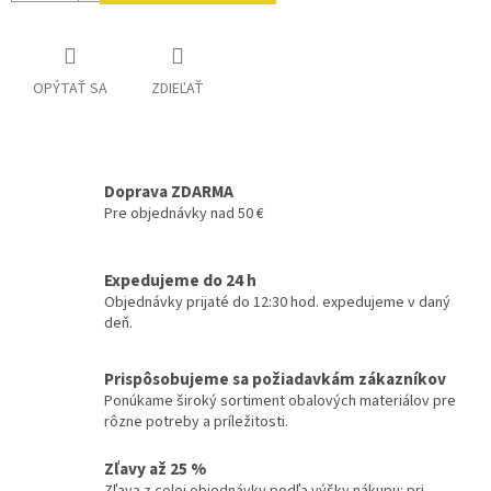
OPÝTAŤ SA
ZDIEĽAŤ
Doprava ZDARMA
Pre objednávky nad 50 €
Expedujeme do 24 h
Objednávky prijaté do 12:30 hod. expedujeme v daný
deň.
Prispôsobujeme sa požiadavkám zákazníkov
Ponúkame široký sortiment obalových materiálov pre
rôzne potreby a príležitosti.
Zľavy až 25 %
Zľava z celej objednávky podľa výšky nákupu: pri