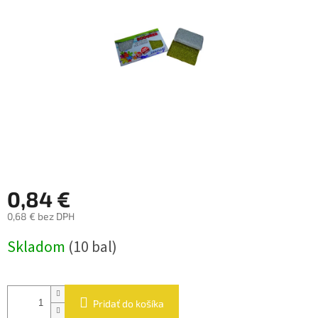
hviezdičiek.
0,84 €
0,68 € bez DPH
Jednotková
Skladom
(10 bal)
cena:
Pridať do košíka