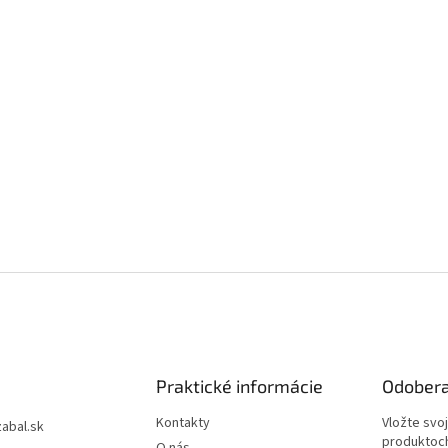
Praktické informácie
Odobera
Kontakty
Vložte svo
zabal.sk
produktoch
O nás