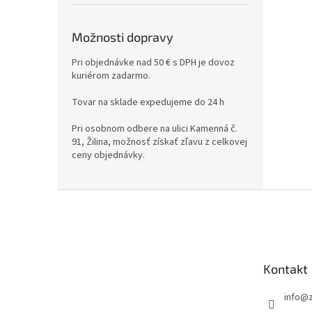
Možnosti dopravy
Pri objednávke nad 50 € s DPH je dovoz
kuriérom zadarmo.
Tovar na sklade expedujeme do 24 h
Pri osobnom odbere na ulici Kamenná č.
91, Žilina, možnosť získať zľavu z celkovej
ceny objednávky.
Z
á
p
ä
t
Kontakt
i
e
info
@