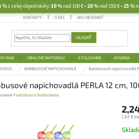
5 %
z celej objednávky:
10 %
nad 100 € •
20 %
nad 150 € •
25 %
n
KONTAKTY
O NÁS
AKO OBJEDNAŤ
HĽADAŤ
VÝ RIAD
OBALOVÉ MATERIÁLY
STOLOVANIE
HYGIENA
 BODCE
BAMBUSOVÉ NAPICHOVADLÁ
Bambusové napichovadlá P
busové napichovadlá PERLA 12 cm, 10
né
notené
Podrobnosti hodnotenia
nie
2,2
u
1,82 € b
Jednotk
Skla
cena:
iek.