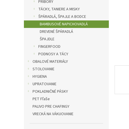
l
PRÍBORY
TÁCKY, TANIERE A MISKY
ŠPÁRADLÁ, ŠPAJLE A BODCE
BAMBUSOVÉ NAPICHOVADLÁ
DREVENÉ ŠPÁRADLÁ
ŠPAJDLE
FINGERFOOD
PODNOSY A TÁCY
OBALOVÉ MATERIÁLY
STOLOVANIE
HYGIENA
UPRATOVANIE
POKLADNIČNÉ PÁSKY
PET Fľaše
PALIVO PRE CHAFINGY
VRECKÁ NA VÁKUOVANIE