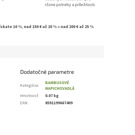
rôzne potreby a príležitosti.
získate 10 %
,
nad 150 € už 20 %
a
nad 200 € až 25 %
.
Dodatočné parametre
BAMBUSOVÉ
Kategória
:
NAPICHOVADLÁ
Hmotnosť
:
0.07 kg
EAN
:
8591199667409