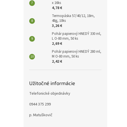
x 16ks
4,78 €
Termopáska 57/40/12, 18m,
48g, 10ks
3,26 €
Pohár papierový HNEDÝ 330 ml,
L O-80 mm, 50 ks
2,69 €
Pohár papierový HNEDÝ 280 ml,
M O-80 mm, 50 ks
2,42 €
Užitočné informácie
Telefonické objednávky
0944 375 299
p. Matuškovič