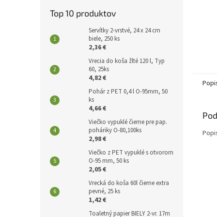
Top 10 produktov
Servítky 2-vrstvé, 24 x 24 cm
biele, 250 ks
2,36 €
Vrecia do koša žlté 120 l, Typ
60, 25ks
4,82 €
Popi
Pohár z PET 0,4 l O-95mm, 50
ks
4,66 €
Pod
Viečko vypuklé čierne pre pap.
poháriky O-80,100ks
Popi
2,98 €
Viečko z PET vypuklé s otvorom
O-95 mm, 50 ks
2,05 €
Vrecká do koša 60l čierne extra
pevné, 25 ks
1,42 €
Toaletný papier BIELY 2-vr. 17m