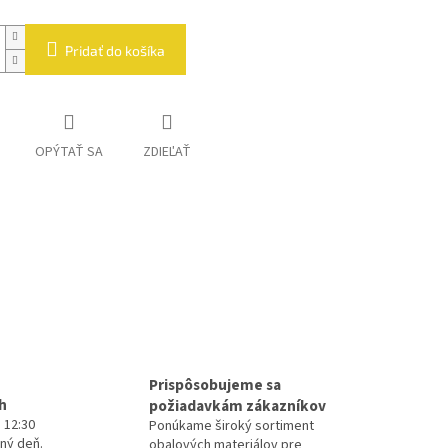
Pridať do košíka
OPÝTAŤ SA
ZDIEĽAŤ
Prispôsobujeme sa
h
požiadavkám zákazníkov
 12:30
Ponúkame široký sortiment
ný deň.
obalových materiálov pre