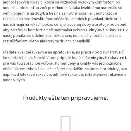
jednorázových rukavíc, ktoré sa vyznačujú vysokým komfortom pri
nosení a odolnosťou voči pretrhnutiu. Vďaka kvalitnému materiálu sú
veľmi prijemné na dotyk a tiež na samotné nosenie. Jednorázové
rukavice sú neodmysliteľnou súčasťou mnohých povolaní. Niektorí z
nás ich majú na rukách počas celej pracovnej doby a preto je potrebné,
aby zaisťovali komfort a tiež maximálnu ochranu.
Vinylové rukavice L
v
našej ponuke sú odolné voči tekutinám, no nie sú vhodné na prácu s
rozpúšťadlami alebo niektorými druhmi chemikálií.
Hľadáte kvalitné rukavice na upratovanie, na prácu v potravinárstve či
kozmetických službách? V tom prípade budú naše
vinylové rukavice L
pre vás tou správnou voľbou. Pomer ceny a kvality vás jednoznačne
ohúri. Okrem toho však u nás nájdete aj ďalšie zaujímavé produkty, ako
napríklad latexové rukavice, nitrilové rukavice, mikroténové rukavice a
mnoho iných.
Produkty ešte len pripravujeme.