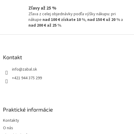
Zľavy až 25 %
Zľava z celej objednávky podľa výšky nákupu: pri
nákupe
nad 100 € získate 10 %
,
nad 150 € už 20 %
a
nad 200 € až 25 %
.
Z
á
p
ä
Kontakt
t
info
@
zabal.sk
i
e
+421 944 375 299
Praktické informácie
Kontakty
O nás