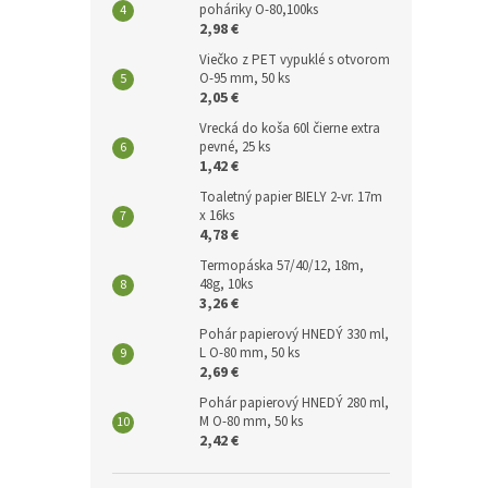
poháriky O-80,100ks
2,98 €
Viečko z PET vypuklé s otvorom
O-95 mm, 50 ks
2,05 €
Vrecká do koša 60l čierne extra
pevné, 25 ks
1,42 €
Toaletný papier BIELY 2-vr. 17m
x 16ks
4,78 €
Termopáska 57/40/12, 18m,
48g, 10ks
3,26 €
Pohár papierový HNEDÝ 330 ml,
L O-80 mm, 50 ks
2,69 €
Pohár papierový HNEDÝ 280 ml,
M O-80 mm, 50 ks
2,42 €