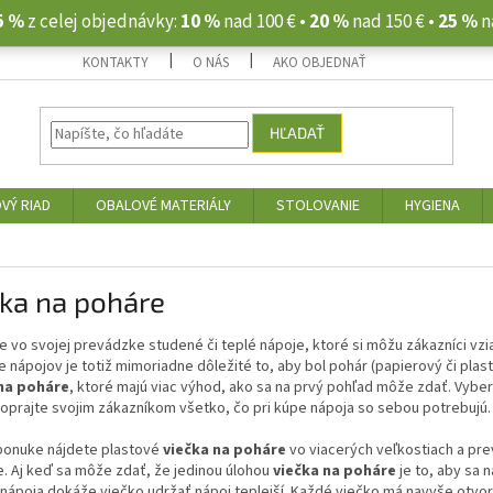
5 %
z celej objednávky:
10 %
nad 100 € •
20 %
nad 150 € •
25 %
n
KONTAKTY
O NÁS
AKO OBJEDNAŤ
HĽADAŤ
VÝ RIAD
OBALOVÉ MATERIÁLY
STOLOVANIE
HYGIENA
ka na poháre
 vo svojej prevádzke studené či teplé nápoje, ktoré si môžu zákazníci vzia
 nápojov je totiž mimoriadne dôležité to, aby bol pohár (papierový či plas
na poháre
, ktoré majú viac výhod, ako sa na prvý pohľad môže zdať. Vybert
oprajte svojim zákazníkom všetko, čo pri kúpe nápoja so sebou potrebujú.
 ponuke nájdete plastové
viečka na poháre
vo viacerých veľkostiach a pre
. Aj keď sa môže zdať, že jedinou úlohou
viečka na poháre
je to, aby sa 
nápoja dokáže viečko udržať nápoj teplejší. Každé viečko má navyše otvor, 