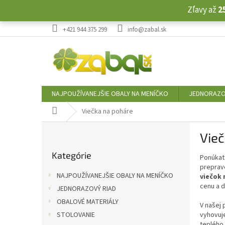
Prejsť
Zľavy až
2
na
obsah
+421 944 375 299
info@zabal.sk
NAJPOUŽÍVANEJŠIE OBALY NA MENÍČKO
JEDNORAZO
Domov
Viečka na poháre
B
Vieč
o
Preskočiť
č
Kategórie
kategórie
Ponúkate
n
preprave
ý
NAJPOUŽÍVANEJŠIE OBALY NA MENÍČKO
viečok 
p
cenu a d
JEDNORAZOVÝ RIAD
a
OBALOVÉ MATERIÁLY
n
V našej
e
STOLOVANIE
vyhovuje
teplého 