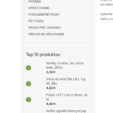
l
HYGIENA
so sebo
UPRATOVANIE
Vyberte 
POKLADNIČNÉ PÁSKY
toho u n
PET Fľaše
PALIVO PRE CHAFINGY
VRECKÁ NA VÁKUOVANIE
Top 10 produktov
Servítky 2-vrstvé, 24 x 24 cm
biele, 250 ks
2,36 €
Vrecia do koša žlté 120 l, Typ
60, 25ks
4,82 €
Pohár z PET 0,4 l O-95mm, 50
ks
4,66 €
Viečko vypuklé čierne pre pap.