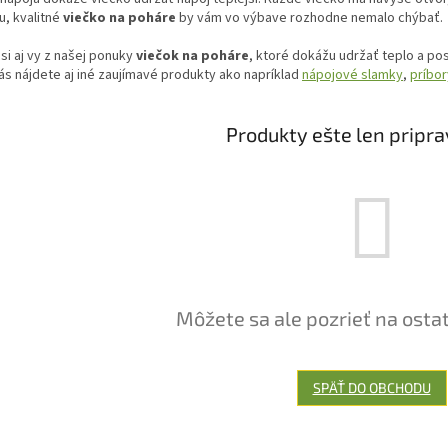
u, kvalitné
viečko na poháre
by vám vo výbave rozhodne nemalo chýbať.
si aj vy z našej ponuky
viečok na poháre
, ktoré dokážu udržať teplo a po
ás nájdete aj iné zaujímavé produkty ako napríklad
nápojové slamky
,
príbor
Produkty ešte len pripr
Môžete sa ale pozrieť na osta
SPÄŤ DO OBCHODU