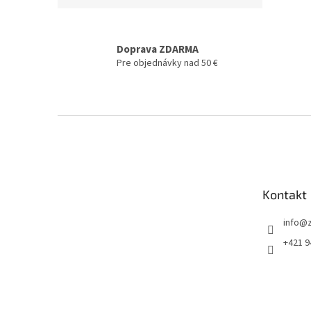
Doprava ZDARMA
Pre objednávky nad 50 €
Z
á
p
ä
t
Kontakt
i
e
info
@
+421 9