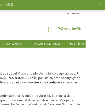
ad 200 €
Prihlásenie
NÁKUPNÝ
Prázdny košík
KOŠÍK
UPRATOVANIE
POKLADNIČNÉ PÁSKY
PET Fľaše
PALIVO 
ť so sebou? V tom prípade ste na tej správnej adrese. Pri
tový) uzatvárateľný. V našej ponuke nájdete bohatý výber
e si aj vy u nás kvalitné
viečko na poháre
za rozumnú
vedeniach a tak si môžete vybrať to, čo vám najviac
nápoj z pohára nevylial, má aj ďalšiu funkciu. V prípade
ktorý uľahčuje pitie nápoja. Pokiaľ aj vy ponúkate nápoje