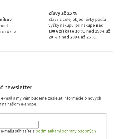
Zľavy až 25 %
níkov
Zľava z celej objednávky podľa
výšky nákupu: pri nákupe
nad
ment
100 € získate 10 %
,
nad 150 € už
pre rôzne
20 %
a
nad 200 € až 25 %
.
ť newsletter
j e-mail a my Vám budeme zasielať informácie o nových
 na našom e-shope.
e-mailu súhlasíte s
podmienkami ochrany osobných