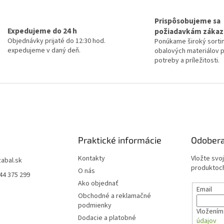
Prispôsobujeme sa
Expedujeme do 24 h
požiadavkám zákaz
Objednávky prijaté do 12:30 hod.
Ponúkame široký sorti
expedujeme v daný deň.
obalových materiálov 
potreby a príležitosti.
Praktické informácie
Odobera
Kontakty
Vložte svo
zabal.sk
produktoch
O nás
44 375 299
Ako objednať
Email
Obchodné a reklamačné
podmienky
Vložením 
Dodacie a platobné
údajov