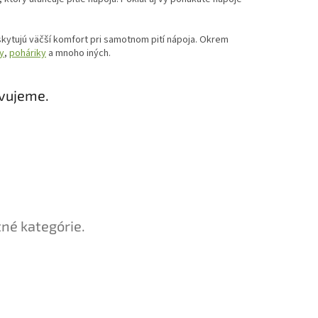
skytujú väčší komfort pri samotnom pití nápoja. Okrem
y
,
poháriky
a mnoho iných.
avujeme.
tné kategórie.