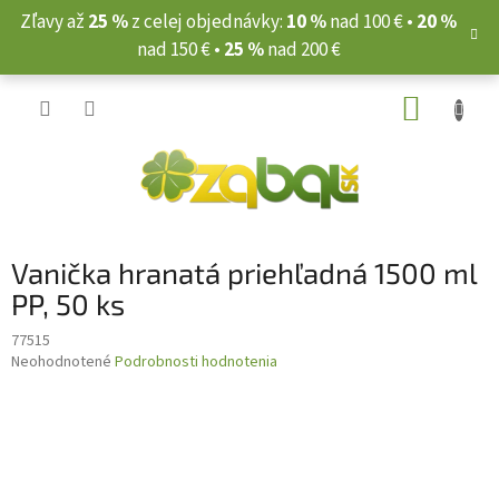
Prejsť
Zľavy až
25 %
z celej objednávky:
10 %
nad 100 € •
20 %
na
nad 150 € •
25 %
nad 200 €
obsah
NÁKUP
KOŠÍK
Vanička hranatá priehľadná 1500 ml
PP, 50 ks
77515
Priemerné
Neohodnotené
Podrobnosti hodnotenia
hodnotenie
produktu
je
0,0
z
5