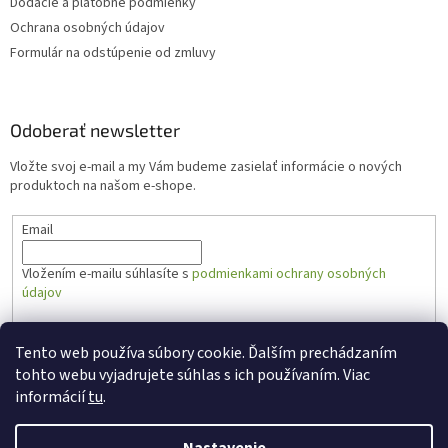
Dodacie a platobné podmienky
Ochrana osobných údajov
Formulár na odstúpenie od zmluvy
Odoberať newsletter
Vložte svoj e-mail a my Vám budeme zasielať informácie o nových
produktoch na našom e-shope.
Email
Vložením e-mailu súhlasíte s
podmienkami ochrany osobných
údajov
PRIHLÁSIŤ SA
Tento web používa súbory cookie. Ďalším prechádzaním
tohto webu vyjadrujete súhlas s ich používaním. Viac
informácií
tu
.
Vytvoril Shoptet