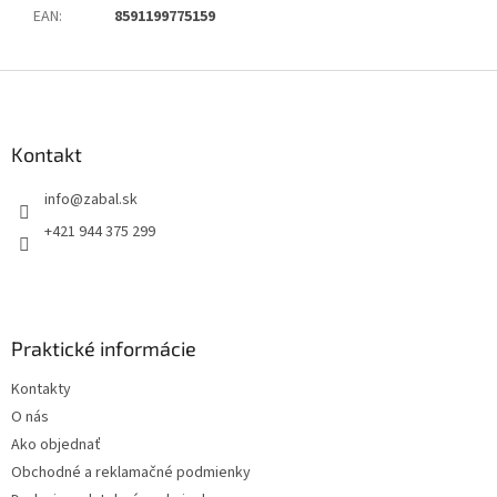
EAN
:
8591199775159
Z
á
p
ä
Kontakt
t
info
@
zabal.sk
i
e
+421 944 375 299
Praktické informácie
Kontakty
O nás
Ako objednať
Obchodné a reklamačné podmienky