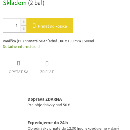
Skladom
(2 bal)
cena:
Pridať do košíka
Vanička (PP) hranatá priehľadná 186 x 133 mm 1500ml
Detailné informácie
OPÝTAŤ SA
ZDIEĽAŤ
Doprava ZDARMA
Pre objednávky nad 50 €
Expedujeme do 24 h
Objednávky prijaté do 12:30 hod. expedujeme v daný