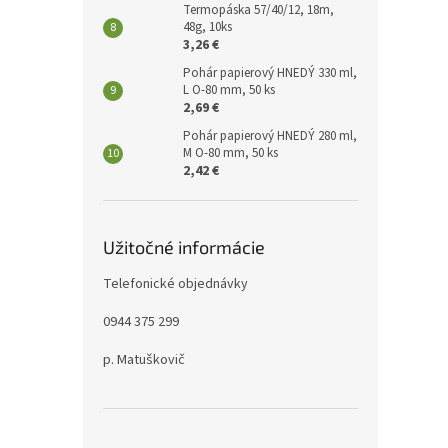
Termopáska 57/40/12, 18m,
48g, 10ks
3,26 €
Pohár papierový HNEDÝ 330 ml,
L O-80 mm, 50 ks
2,69 €
Pohár papierový HNEDÝ 280 ml,
M O-80 mm, 50 ks
2,42 €
Užitočné informácie
Telefonické objednávky
0944 375 299
p. Matuškovič