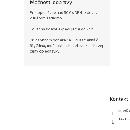
Možnosti dopravy
Pri objednávke nad 50 € s DPH je dovoz
kuriérom zadarmo.
Tovar na sklade expedujeme do 24 h
Pri osobnom odbere na ulici Kamenná č.
91, Žilina, možnosť získať zľavu z celkovej
ceny objednávky.
Z
á
p
ä
t
Kontakt
i
e
info
@
+421 9