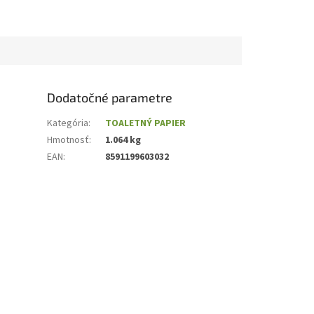
Dodatočné parametre
Kategória
:
TOALETNÝ PAPIER
Hmotnosť
:
1.064 kg
EAN
:
8591199603032