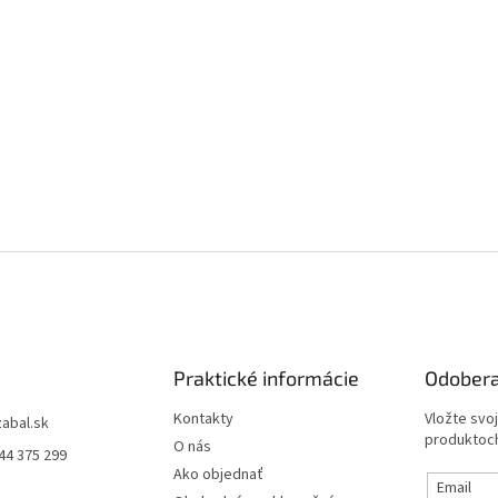
Praktické informácie
Odobera
Kontakty
Vložte svo
zabal.sk
produktoch
O nás
44 375 299
Ako objednať
Email