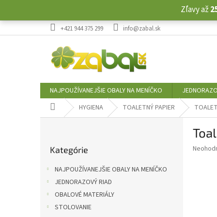
Prejsť
Zľavy až
2
na
obsah
+421 944 375 299
info@zabal.sk
NAJPOUŽÍVANEJŠIE OBALY NA MENÍČKO
JEDNORAZO
Domov
HYGIENA
TOALETNÝ PAPIER
TOALET
B
Toal
o
Preskočiť
č
Priemer
Neohod
Kategórie
kategórie
n
hodnote
ý
produkt
NAJPOUŽÍVANEJŠIE OBALY NA MENÍČKO
p
je
JEDNORAZOVÝ RIAD
0,0
a
z
OBALOVÉ MATERIÁLY
n
5
e
STOLOVANIE
hviezdič