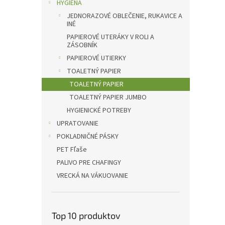
l
HYGIENA
JEDNORAZOVÉ OBLEČENIE, RUKAVICE A
INÉ
PAPIEROVÉ UTERÁKY V ROLI A
ZÁSOBNÍK
PAPIEROVÉ UTIERKY
TOALETNÝ PAPIER
TOALETNÝ PAPIER
TOALETNÝ PAPIER JUMBO
HYGIENICKÉ POTREBY
UPRATOVANIE
POKLADNIČNÉ PÁSKY
PET Fľaše
PALIVO PRE CHAFINGY
VRECKÁ NA VÁKUOVANIE
Top 10 produktov