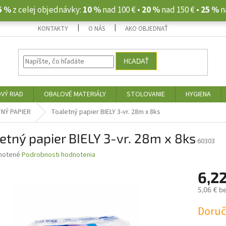
5 %
z celej objednávky:
10 %
nad 100 € •
20 %
nad 150 € •
25 %
n
KONTAKTY
O NÁS
AKO OBJEDNAŤ
HĽADAŤ
VÝ RIAD
OBALOVÉ MATERIÁLY
STOLOVANIE
HYGIENA
NÝ PAPIER
Toaletný papier BIELY 3-vr. 28m x 8ks
etný papier BIELY 3-vr. 28m x 8ks
60303
né
notené
Podrobnosti hodnotenia
nie
6,22
u
5,06 € b
Jednotk
Doruče
cena:
iek.