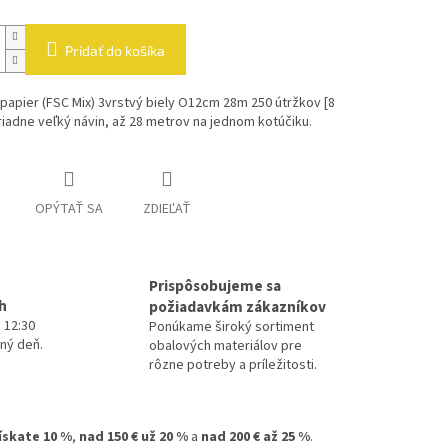
Pridať do košíka
papier (FSC Mix) 3vrstvý biely O12cm 28m 250 útržkov [8
iadne veľký návin, až 28 metrov na jednom kotúčiku.
OPÝTAŤ SA
ZDIEĽAŤ
Prispôsobujeme sa
h
požiadavkám zákazníkov
 12:30
Ponúkame široký sortiment
ný deň.
obalových materiálov pre
rôzne potreby a príležitosti.
získate 10 %
,
nad 150 € už 20 %
a
nad 200 € až 25 %
.