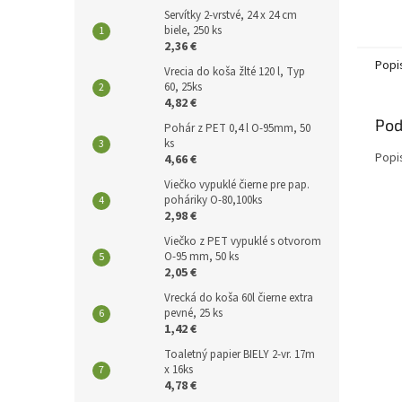
Servítky 2-vrstvé, 24 x 24 cm
biele, 250 ks
2,36 €
Popi
Vrecia do koša žlté 120 l, Typ
60, 25ks
4,82 €
Pod
Pohár z PET 0,4 l O-95mm, 50
ks
Popi
4,66 €
Viečko vypuklé čierne pre pap.
poháriky O-80,100ks
2,98 €
Viečko z PET vypuklé s otvorom
O-95 mm, 50 ks
2,05 €
Vrecká do koša 60l čierne extra
pevné, 25 ks
1,42 €
Toaletný papier BIELY 2-vr. 17m
x 16ks
4,78 €