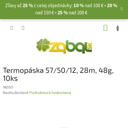
Prejsť
Zľavy až
25 %
z celej objednávky:
10 %
nad 100 € •
20 %
na
nad 150 € •
25 %
nad 200 €
obsah
NÁKUP
KOŠÍK
Termopáska 57/50/12, 28m, 48g,
10ks
96550
Priemerné
Neohodnotené
Podrobnosti hodnotenia
hodnotenie
produktu
je
0,0
z
5