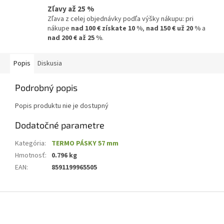
Zľavy až 25 %
Zľava z celej objednávky podľa výšky nákupu: pri
nákupe
nad 100 € získate 10 %
,
nad 150 € už 20 %
a
nad 200 € až 25 %
.
Popis
Diskusia
Podrobný popis
Popis produktu nie je dostupný
Dodatočné parametre
Kategória
:
TERMO PÁSKY 57 mm
Hmotnosť
:
0.796 kg
EAN
:
8591199965505
Z
á
p