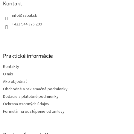
ä
Kontakt
t
info
@
zabal.sk
i
e
+421 944 375 299
Praktické informácie
Kontakty
O nás
Ako objednať
Obchodné a reklamačné podmienky
Dodacie a platobné podmienky
Ochrana osobných údajov
Formulár na odstúpenie od zmluvy