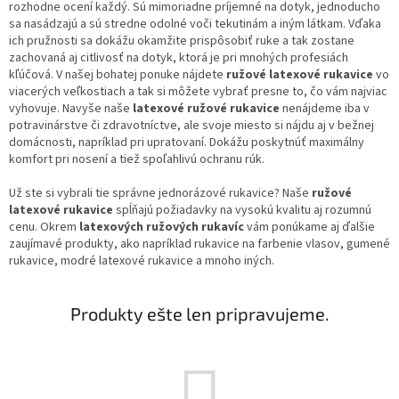
rozhodne ocení každý. Sú mimoriadne príjemné na dotyk, jednoducho
sa nasádzajú a sú stredne odolné voči tekutinám a iným látkam. Vďaka
ich pružnosti sa dokážu okamžite prispôsobiť ruke a tak zostane
zachovaná aj citlivosť na dotyk, ktorá je pri mnohých profesiách
kľúčová. V našej bohatej ponuke nájdete
ružové latexové rukavice
vo
viacerých veľkostiach a tak si môžete vybrať presne to, čo vám najviac
vyhovuje. Navyše naše
latexové ružové rukavice
nenájdeme iba v
potravinárstve či zdravotníctve, ale svoje miesto si nájdu aj v bežnej
domácnosti, napríklad pri upratovaní. Dokážu poskytnúť maximálny
komfort pri nosení a tiež spoľahlivú ochranu rúk.
Už ste si vybrali tie správne jednorázové rukavice? Naše
ružové
latexové rukavice
spĺňajú požiadavky na vysokú kvalitu aj rozumnú
cenu. Okrem
latexových ružových rukavíc
vám ponúkame aj ďalšie
zaujímavé produkty, ako napríklad rukavice na farbenie vlasov, gumené
rukavice, modré latexové rukavice a mnoho iných.
Produkty ešte len pripravujeme.