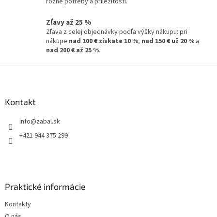
rôzne potreby a príležitosti.
Zľavy až 25 %
Zľava z celej objednávky podľa výšky nákupu: pri
nákupe
nad 100 € získate 10 %
,
nad 150 € už 20 %
a
nad 200 € až 25 %
.
Z
á
p
ä
Kontakt
t
info
@
zabal.sk
i
e
+421 944 375 299
Praktické informácie
Kontakty
O nás