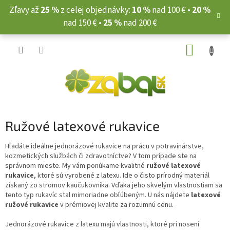
Prejsť
Zľavy až
25 %
z celej objednávky:
10 %
nad 100 € •
20 %
na
nad 150 € •
25 %
nad 200 €
obsah
NÁKUP
KOŠÍK
Ružové latexové rukavice
Hľadáte ideálne jednorázové rukavice na prácu v potravinárstve,
kozmetických službách či zdravotníctve? V tom prípade ste na
správnom mieste. My vám ponúkame kvalitné
ružové latexové
rukavice
, ktoré sú vyrobené z latexu. Ide o čisto prírodný materiál
získaný zo stromov kaučukovníka. Vďaka jeho skvelým vlastnostiam sa
tento typ rukavíc stal mimoriadne obľúbeným. U nás nájdete
latexové
ružové rukavice
v prémiovej kvalite za rozumnú cenu.
Jednorázové rukavice z latexu majú vlastnosti, ktoré pri nosení