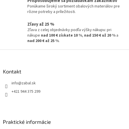
Prispôsobujeme sa požiadavkám zákazníkov
Ponúkame široký sortiment obalových materiálov pre
rôzne potreby a príležitosti.
Zľavy až 25 %
Zľava z celej objednávky podľa výšky nákupu: pri
nákupe
nad 100 € získate 10 %
,
nad 150 € už 20 %
a
nad 200 € až 25 %
.
Z
á
p
ä
Kontakt
t
info
@
zabal.sk
i
e
+421 944 375 299
Praktické informácie