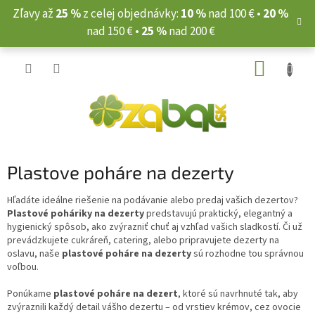
Prejsť
Zľavy až
25 %
z celej objednávky:
10 %
nad 100 € •
20 %
na
nad 150 € •
25 %
nad 200 €
obsah
NÁKUP
KOŠÍK
Plastove poháre na dezerty
Hľadáte ideálne riešenie na podávanie alebo predaj vašich dezertov?
Plastové poháriky na dezerty
predstavujú praktický, elegantný a
hygienický spôsob, ako zvýrazniť chuť aj vzhľad vašich sladkostí. Či už
prevádzkujete cukráreň, catering, alebo pripravujete dezerty na
oslavu, naše
plastové poháre na dezerty
sú rozhodne tou správnou
voľbou.
Ponúkame
plastové poháre na dezert
, ktoré sú navrhnuté tak, aby
zvýraznili každý detail vášho dezertu – od vrstiev krémov, cez ovocie