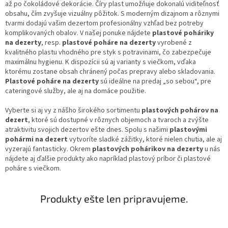
až po čokoládové dekorácie. Číry plast umožňuje dokonalú viditeľnosť
obsahu, čím zvyšuje vizuálny pôžitok. S moderným dizajnom a rôznymi
tvarmi dodajú vašim dezertom profesionálny vzhľad bez potreby
komplikovaných obalov. V našej ponuke nájdete
plastové poháriky
na dezerty
, resp.
plastové poháre na dezerty
vyrobené z
kvalitného plastu vhodného pre styk s potravinami, čo zabezpečuje
maximálnu hygienu. K dispozícii sú aj varianty s viečkom, vďaka
ktorému zostane obsah chránený počas prepravy alebo skladovania.
Plastové poháre na dezerty
sú ideálne na predaj „so sebou“, pre
cateringové služby, ale aj na domáce použitie.
Vyberte si aj vy z nášho širokého sortimentu
plastových pohárov na
dezert
, ktoré sú dostupné v rôznych objemoch a tvaroch a zvýšte
atraktivitu svojich dezertov ešte dnes. Spolu s našimi
plastovými
pohármi na dezert
vytvoríte sladké zážitky, ktoré nielen chutia, ale aj
vyzerajú fantasticky. Okrem
plastových pohárikov na dezerty
u nás
nájdete aj ďalšie produkty ako napríklad plastový príbor či plastové
poháre s viečkom.
Produkty ešte len pripravujeme.