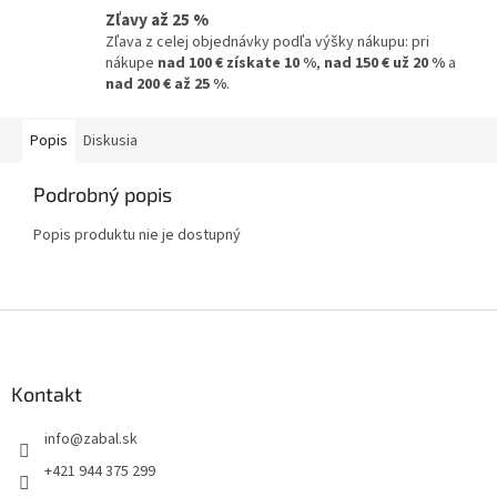
Zľavy až 25 %
Zľava z celej objednávky podľa výšky nákupu: pri
nákupe
nad 100 € získate 10 %
,
nad 150 € už 20 %
a
nad 200 € až 25 %
.
Popis
Diskusia
Podrobný popis
Popis produktu nie je dostupný
Z
á
p
ä
Kontakt
t
info
@
zabal.sk
i
e
+421 944 375 299