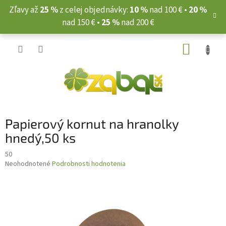
Prejsť
Zľavy až
25 %
z celej objednávky:
10 %
nad 100 € •
20 %
na
nad 150 € •
25 %
nad 200 €
obsah
NÁKUP
KOŠÍK
Papierový kornut na hranolky
hnedý,50 ks
50
Priemerné
Neohodnotené
Podrobnosti hodnotenia
hodnotenie
produktu
je
0,0
z
5