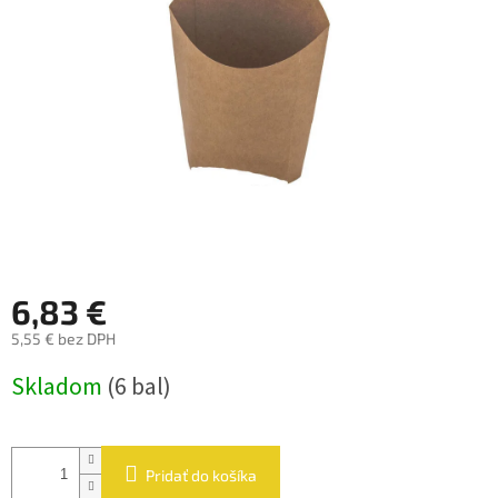
hviezdičiek.
6,83 €
5,55 € bez DPH
Jednotková
Skladom
(6 bal)
cena:
Pridať do košíka