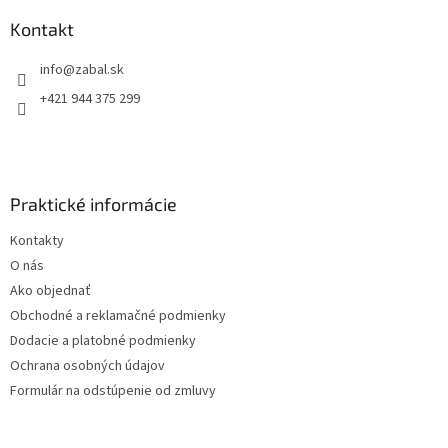
p
ä
Kontakt
t
info
@
zabal.sk
i
e
+421 944 375 299
Praktické informácie
Kontakty
O nás
Ako objednať
Obchodné a reklamačné podmienky
Dodacie a platobné podmienky
Ochrana osobných údajov
Formulár na odstúpenie od zmluvy