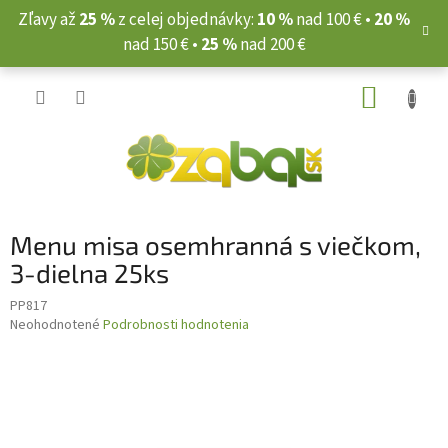
Prejsť
Zľavy až
25 %
z celej objednávky:
10 %
nad 100 € •
20 %
na
nad 150 € •
25 %
nad 200 €
obsah
NÁKUP
KOŠÍK
Menu misa osemhranná s viečkom,
3-dielna 25ks
PP817
Priemerné
Neohodnotené
Podrobnosti hodnotenia
hodnotenie
produktu
je
0,0
z
5