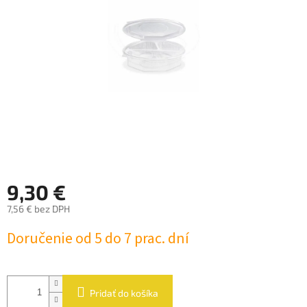
hviezdičiek.
9,30 €
7,56 € bez DPH
Jednotková
Doručenie od 5 do 7 prac. dní
cena:
Pridať do košíka