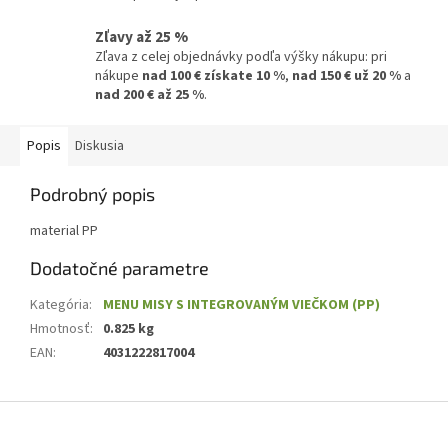
Zľavy až 25 %
Zľava z celej objednávky podľa výšky nákupu: pri
nákupe
nad 100 € získate 10 %
,
nad 150 € už 20 %
a
nad 200 € až 25 %
.
Popis
Diskusia
Podrobný popis
material PP
Dodatočné parametre
Kategória
:
MENU MISY S INTEGROVANÝM VIEČKOM (PP)
Hmotnosť
:
0.825 kg
EAN
:
4031222817004
Z
á