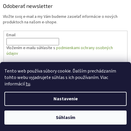
Odoberať newsletter
Vložte svoj e-mail a my Vám budeme zasielať informácie o nových
produktoch na našom e-shope.
Email
Vložením e-mailu súhlasíte s
podmienkami ochrany osobných
údajov
PRIHLÁSIŤ SA
Tento web používa súbory cookie. Ďalším prechádzaním
tohto webu vyjadrujete súhlas s ich používaním. Viac
informácií
tu
.
Vytvoril Shoptet
Nastavenie
Copyright 2026
Zabal.sk
. Všetky práva vyhradené.
Súhlasím
Created by Gaelta