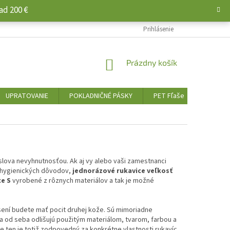
ad 200 €
Prihlásenie
NÁKUPNÝ
Prázdny košík
KOŠÍK
UPRATOVANIE
POKLADNIČNÉ PÁSKY
PET Fľaše
PALIVO 
slova nevyhnutnosťou. Ak aj vy alebo vaši zamestnanci
z hygienických dôvodov,
jednorázové rukavice veľkosť
ce S
vyrobené z rôznych materiálov a tak je možné
osení budete mať pocit druhej kože. Sú mimoriadne
a od seba odlišujú použitým materiálom, tvarom, farbou a
e ten je totiž zodpovedný za konkrétne vlastnosti rukavíc