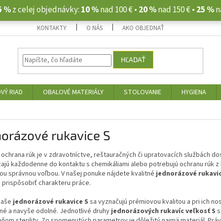
5 %
z celej objednávky:
10 %
nad 100 € •
20 %
nad 150 € •
25 %
n
KONTAKTY
O NÁS
AKO OBJEDNAŤ
HĽADAŤ
VÝ RIAD
OBALOVÉ MATERIÁLY
STOLOVANIE
HYGIENA
orázové rukavice S
ochrana rúk je v zdravotníctve, reštauračných či upratovacích službách do
zajú každodenne do kontaktu s chemikáliami alebo potrebujú ochranu rúk 
ou správnou voľbou. V našej ponuke nájdete kvalitné
jednorázové rukavi
 prispôsobiť charakteru práce.
naše
jednorázové rukavice S
sa vyznačujú prémiovou kvalitou a pri ich n
né a navyše odolné. Jednotlivé druhy
jednorázových rukavíc veľkosť S
s
pňom sterility. Zo spomenutých parametrov je dôležitý najmä materiál. Práv