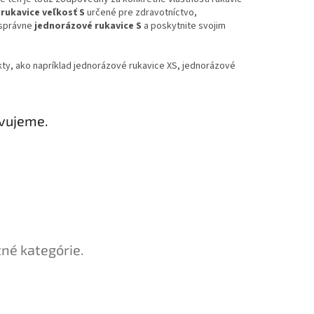
rukavice veľkosť S
určené pre zdravotníctvo,
 správne
jednorázové rukavice S
a poskytnite svojim
kty, ako napríklad jednorázové rukavice XS, jednorázové
avujeme.
tné kategórie.