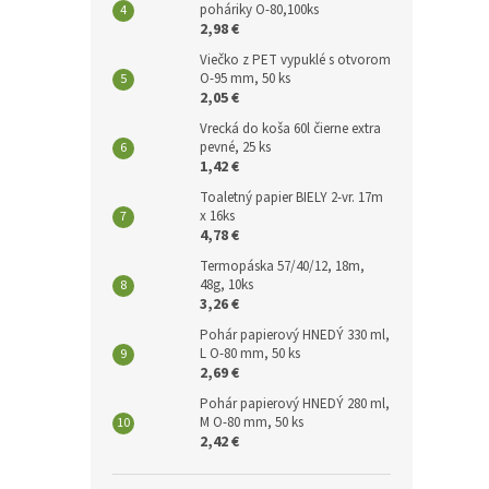
poháriky O-80,100ks
2,98 €
Viečko z PET vypuklé s otvorom
O-95 mm, 50 ks
2,05 €
Vrecká do koša 60l čierne extra
pevné, 25 ks
1,42 €
Toaletný papier BIELY 2-vr. 17m
x 16ks
4,78 €
Termopáska 57/40/12, 18m,
48g, 10ks
3,26 €
Pohár papierový HNEDÝ 330 ml,
L O-80 mm, 50 ks
2,69 €
Pohár papierový HNEDÝ 280 ml,
M O-80 mm, 50 ks
2,42 €