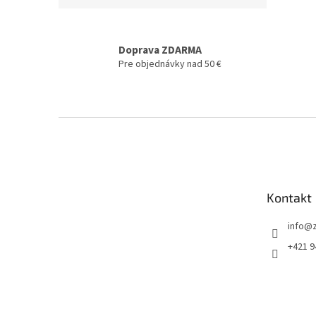
Doprava ZDARMA
Pre objednávky nad 50 €
Z
á
p
ä
t
Kontakt
i
e
info
@
+421 9