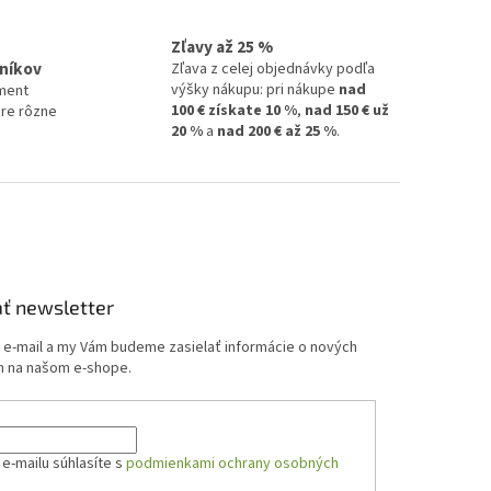
Zľavy až 25 %
níkov
Zľava z celej objednávky podľa
výšky nákupu: pri nákupe
nad
ment
100 € získate 10 %
,
nad 150 € už
pre rôzne
20 %
a
nad 200 € až 25 %
.
ť newsletter
j e-mail a my Vám budeme zasielať informácie o nových
 na našom e-shope.
e-mailu súhlasíte s
podmienkami ochrany osobných