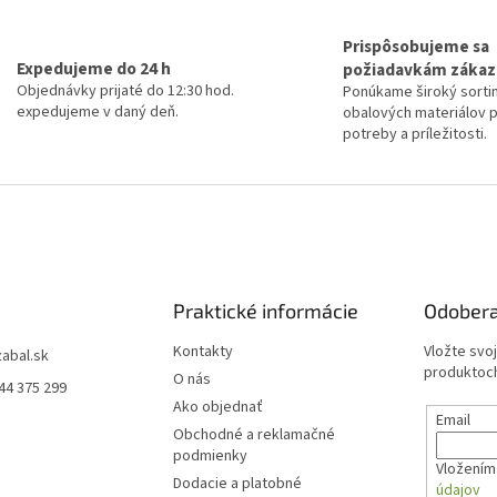
Prispôsobujeme sa
Expedujeme do 24 h
požiadavkám zákaz
Objednávky prijaté do 12:30 hod.
Ponúkame široký sorti
expedujeme v daný deň.
obalových materiálov 
potreby a príležitosti.
Praktické informácie
Odobera
Kontakty
Vložte svo
zabal.sk
produktoch
O nás
44 375 299
Ako objednať
Email
Obchodné a reklamačné
podmienky
Vložením 
Dodacie a platobné
údajov