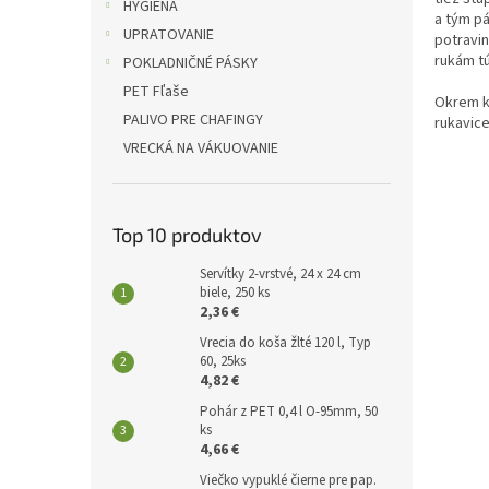
l
HYGIENA
a tým p
UPRATOVANIE
potravin
rukám tú
POKLADNIČNÉ PÁSKY
PET Fľaše
Okrem k
PALIVO PRE CHAFINGY
rukavice
VRECKÁ NA VÁKUOVANIE
Top 10 produktov
Servítky 2-vrstvé, 24 x 24 cm
biele, 250 ks
2,36 €
Vrecia do koša žlté 120 l, Typ
60, 25ks
4,82 €
Pohár z PET 0,4 l O-95mm, 50
ks
4,66 €
Viečko vypuklé čierne pre pap.