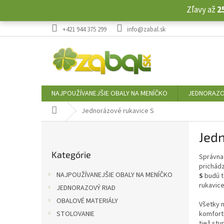
Prejsť
Zľavy až
2
na
obsah
+421 944 375 299
info@zabal.sk
NAJPOUŽÍVANEJŠIE OBALY NA MENÍČKO
JEDNORAZO
Domov
Jednorázové rukavice S
B
Jedn
o
Preskočiť
č
Kategórie
kategórie
Správna 
n
prichád
ý
NAJPOUŽÍVANEJŠIE OBALY NA MENÍČKO
S
budú t
p
rukavice
JEDNORAZOVÝ RIAD
a
OBALOVÉ MATERIÁLY
n
Všetky 
e
STOLOVANIE
komfort
tiež stu