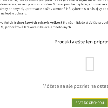
ádom určuje, na akú prácu sú vhodné. V našej ponuke nájdete
jednorázové 
ársky priemysel, upratovacie služby a mnohé iné. Vyberte si u nás aj vy tie
 najlepšiu ochranu.
valitných
jednorázových rukavíc veľkosť S
u nás nájdete aj ďalšie produ
 M, jednorázové latexové rukavice a mnoho iných.
Produkty ešte len pripr
Môžete sa ale pozrieť na osta
SPÄŤ DO OBCHODU