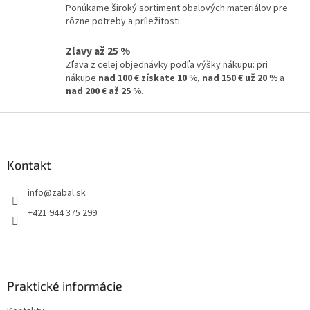
Ponúkame široký sortiment obalových materiálov pre
rôzne potreby a príležitosti.
Zľavy až 25 %
Zľava z celej objednávky podľa výšky nákupu: pri
nákupe
nad 100 € získate 10 %
,
nad 150 € už 20 %
a
nad 200 € až 25 %
.
Z
á
p
ä
Kontakt
t
info
@
zabal.sk
i
e
+421 944 375 299
Praktické informácie