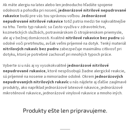
Ak máte alergiu na latex alebo len jednoducho hľadáte spojenie
odolnosti a pohodlia pri nosení,
jednorázové nitrilové nepudrované
rukavice
budú pre vás tou správnou voľbou.
Jednorázové
nepudrované nitrilové rukavice
totiž patria medzi tie najkvalitnejšie
na trhu. Tento typ rukavíc sa často využíva v zdravotníctve,
kozmetických službách, potravinárskom či strojárenskom priemysle,
ale aj v bežnej domácnosti. Kvalitné
nitrilové rukavice bez pudru
sú
odolné voči pretrhnutiu, avšak veľmi príjemné na dotyk. Tenký materiál
nitrilových rukavíc bez pudru
zabezpečuje maximálnu citlivosť pri
dotyku, ktorú je potrebné zachovať pri mnohých typoch práce.
Vyberte si u nás aj vy vysokokvalitné
jednorázové nitrilové
nepudrované rukavice
, ktoré nespôsobujú žiadne alergické reakcie,
sú príjemné na nosenie a mimoriadne odolné. Okrem
jednorázových
nepudrovaných nitrilových rukavíc
u nás nájdete aj ďalšie zaujímavé
produkty, ako napríklad jednorázové latexové rukavice, jednorázové
mikroténové rukavice, jednorázové vinylové rukavice a mnoho iných.
Produkty ešte len pripravujeme.