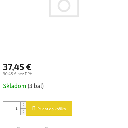
37,45 €
30,45 € bez DPH
Jednotková
Skladom
(3 bal)
cena:
Pridať do košíka