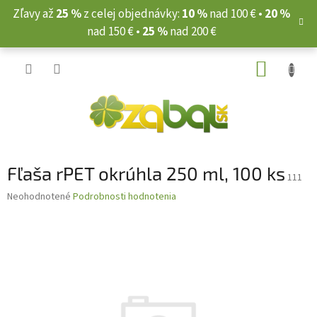
Prejsť
Zľavy až
25 %
z celej objednávky:
10 %
nad 100 € •
20 %
na
nad 150 € •
25 %
nad 200 €
obsah
NÁKUP
KOŠÍK
Fľaša rPET okrúhla 250 ml, 100 ks
111
Priemerné
Neohodnotené
Podrobnosti hodnotenia
hodnotenie
produktu
je
0,0
z
5
hviezdičiek.