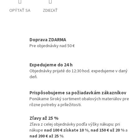
OPÝTAŤ SA
ZDIEĽAŤ
Doprava ZDARMA
Pre objednávky nad 50 €
Expedujeme do 24 h
Objednávky prijaté do 12:30 hod. expedujeme v daný
deň.
Prispôsobujeme sa požiadavkám zákazníkov
Ponúkame široký sortiment obalových materiálov pre
rôzne potreby a príležitosti.
Zľavy až 25 %
Zľava z celej objednávky podľa výšky nákupu: pri
nákupe
nad 100 € získate 10 %
,
nad 150 € už 20 %
a
nad 200 € až 25 %
.