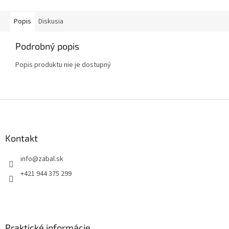
Popis
Diskusia
Podrobný popis
Popis produktu nie je dostupný
Z
á
p
ä
Kontakt
t
info
@
zabal.sk
i
e
+421 944 375 299
Praktické informácie